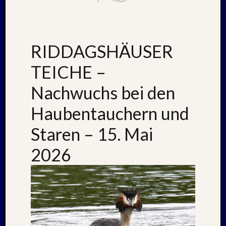
Oktobe
2024
Septem
2024
RIDDAGSHÄUSER
August
2024
TEICHE –
Juli
2024
Nachwuchs bei den
Juni
Haubentauchern und
2024
Mai
Staren – 15. Mai
2024
April
2026
2024
Januar
2024
Novem
2023
Oktobe
2023