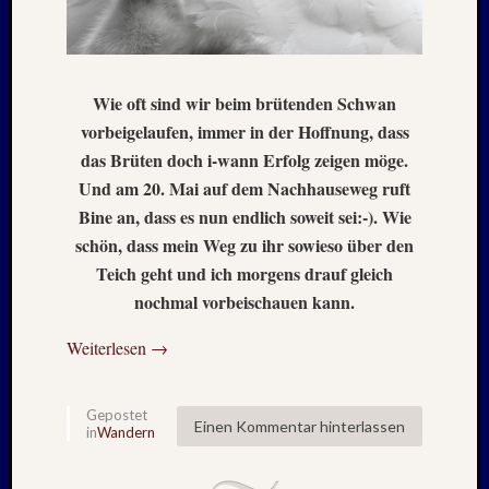
2025
Oktobe
2025
Septem
2025
Wie oft sind wir beim brütenden Schwan
August
vorbeigelaufen, immer in der Hoffnung, dass
2025
das Brüten doch i-wann Erfolg zeigen möge.
Juli
Und am 20. Mai auf dem Nachhauseweg ruft
2025
Bine an, dass es nun endlich soweit sei:-). Wie
Juni
schön, dass mein Weg zu ihr sowieso über den
2025
Mai
Teich geht und ich morgens drauf gleich
2025
nochmal vorbeischauen kann.
April
2025
Weiterlesen
→
März
2025
Januar
Gepostet
Einen Kommentar hinterlassen
in
Wandern
2025
Novem
2024