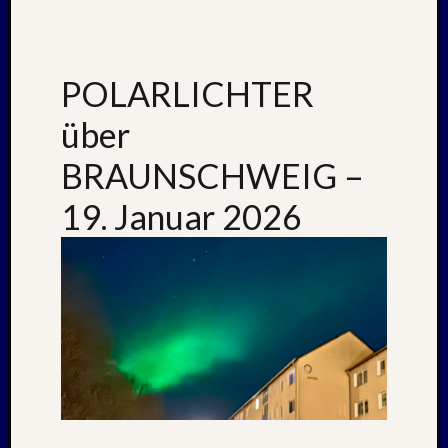
August
2005
Juli
2005
POLARLICHTER
Juni
2005
über
Mai
2005
BRAUNSCHWEIG –
Oktobe
19. Januar 2026
2004
August
2004
Juni
2004
Mai
2004
März
2004
Juni
2003