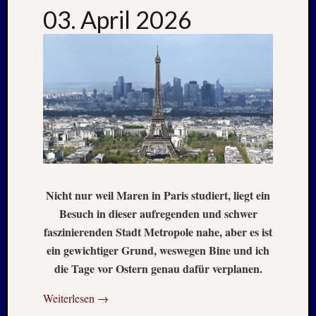
2012
03. April 2026
Oktobe
2012
Septem
2012
Mai
2012
Januar
2012
Novem
2011
Oktobe
Nicht nur weil Maren in Paris studiert, liegt ein
2011
Juli
Besuch in dieser aufregenden und schwer
2011
faszinierenden Stadt Metropole nahe, aber es ist
Juni
ein gewichtiger Grund, weswegen Bine und ich
2011
die Tage vor Ostern genau dafür verplanen.
Oktobe
2010
Weiterlesen
→
August