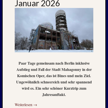
Januar 2026
1996
Februar
1996
Oktobe
1995
Februar
1995
Juni
1994
Oktobe
1993
Januar
Paar Tage gemeinsam nach Berlin inklusive
1993
Aufstieg und Fall der Stadt Mahagonny in der
August
Komischen Oper, das ist Bines und mein Ziel.
1989
Ungewöhnlich schneereich und sehr spannend
Mai
wird es. Ein sehr schöner Kurztrip zum
1986
Januar
Jahresauftakt.
1985
Weiterlesen
→
Juli