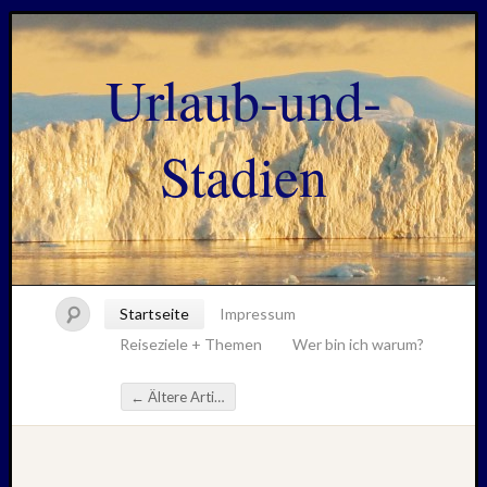
Urlaub-und-
Stadien
Startseite
Impressum
Reiseziele + Themen
Wer bin ich warum?
←
Ältere Artikel
Beitragsnavigation