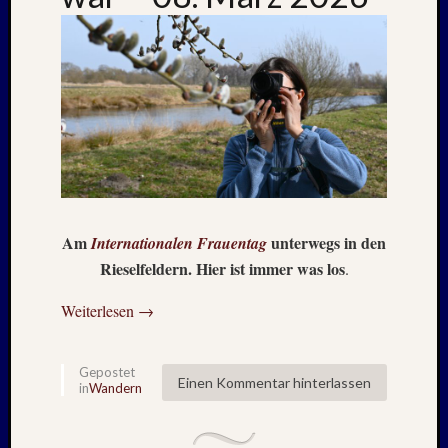
Juli
2008
März
2008
Dezemb
2007
Oktobe
2007
Septem
2007
Juli
Am
unterwegs in den
Internationalen Frauentag
2007
Rieselfeldern. Hier ist immer was los
.
April
2007
Weiterlesen
→
Dezemb
2006
Juli
Gepostet
Einen Kommentar hinterlassen
in
Wandern
2006
April
2006