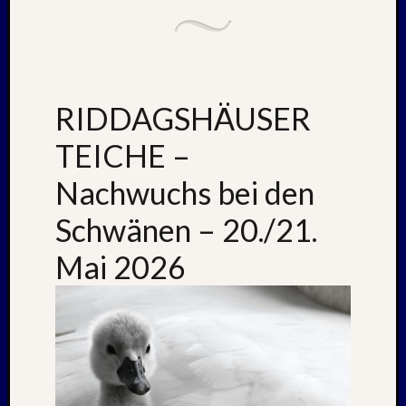
April
:
2019
RIDDAGSHÄUSER
Archive
TEICHE –
Juli
2026
Nachwuchs bei den
Mai
2026
Schwänen – 20./21.
April
2026
Mai 2026
März
2026
Januar
2026
Dezemb
2025
Novem