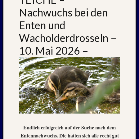
Juli
2022
Nachwuchs bei den
Juni
2022
Enten und
Mai
Wacholderdrosseln –
2022
April
10. Mai 2026 –
2022
März
2022
Februar
2022
Januar
2022
Oktobe
2021
Septem
2021
August
Endlich erfolgreich auf der Suche nach dem
2021
Entennachwuchs. Die hatten sich alle recht gut
Juli