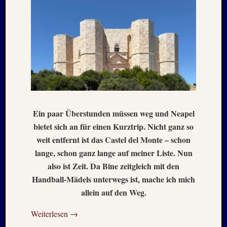
–
20./21.
Mai
2026
RIDDA
TEICH
–
Nachw
bei
den
Ein paar Überstunden müssen weg und Neapel
Hauben
bietet sich an für einen Kurztrip. Nicht ganz so
und
weit entfernt ist das Castel del Monte – schon
Staren
lange, schon ganz lange auf meiner Liste. Nun
–
also ist Zeit. Da Bine zeitgleich mit den
15.
Mai
Handball-Mädels unterwegs ist, mache ich mich
2026
allein auf den Weg.
Weiterlesen
→
Neueste