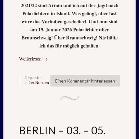
Oktobe
2021/22 sind Armin und ich auf der Jagd nach
2002
Polarlichtern in Island. Was gelingt, aber fast
Juni
wäre das Vorhaben gescheitert. Und nun sind
2002
Juli
am 19. Januar 2026 Polarlichter über
2001
Braunschweig! Über Braunschweig! Nie hätte
Mai
ich das für möglich gehalten.
2001
August
Weiterlesen
→
2000
April
1999
Gepostet
Einen Kommentar hinterlassen
Oktobe
in
Der Norden
1997
März
1997
Juni
1996
Mai
BERLIN – 03. – 05.
1996
März