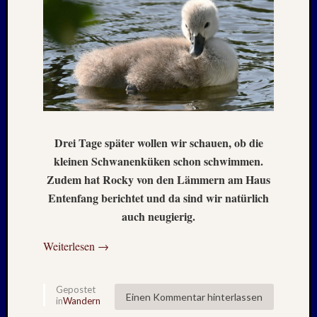
Holger
bei
MAIL
–
Januar
:
2020
Hannel
Alex
bei
Drei Tage später wollen wir schauen, ob die
MAIL
kleinen Schwanenküken schon schwimmen.
–
Zudem hat Rocky von den Lämmern am Haus
Januar
Entenfang berichtet und da sind wir natürlich
:
auch neugierig.
2020
Martin
Weiterlesen
→
K.
Burgha
bei
Gepostet
IRAN
Einen Kommentar hinterlassen
in
Wandern
–