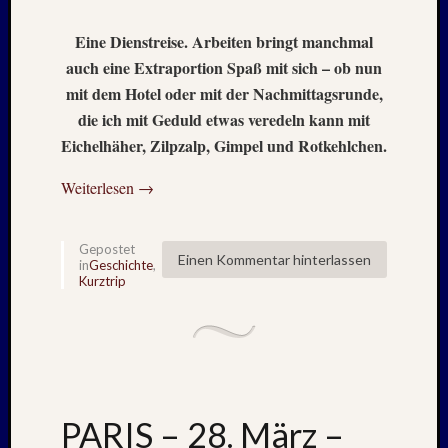
2015
Eine Dienstreise. Arbeiten bringt manchmal
Oktobe
2014
auch eine Extraportion Spaß mit sich – ob nun
August
mit dem Hotel oder mit der Nachmittagsrunde,
2014
die ich mit Geduld etwas veredeln kann mit
Juli
Eichelhäher, Zilpzalp, Gimpel und Rotkehlchen.
2014
Januar
Weiterlesen
→
2014
Dezemb
2013
Gepostet
Einen Kommentar hinterlassen
Septem
in
Geschichte
,
Kurztrip
2013
Juni
2013
April
2013
Januar
2013
PARIS – 28. März –
Dezemb