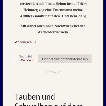
versteckt. Auch heute. Schon fast auf dem
2021
Juni
Heimweg zog eine Entenmama meine
2021
Aufmerksamkeit auf sich. Und siehe da:-)
Mai
2021
Mit dabei auch noch Nachwuchs bei den
April
Wacholderdrosseln.
2021
März
Weiterlesen
→
2021
Februar
2021
Gepostet
Einen Kommentar hinterlassen
in
Wandern
Januar
2021
Dezemb
2020
Oktobe
2020
Septem
Tauben und
2020
August