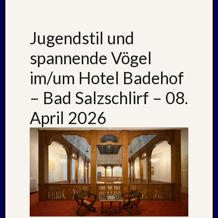
Novem
2016
Oktobe
Jugendstil und
2016
Septem
spannende Vögel
2016
Juli
im/um Hotel Badehof
2016
Juni
– Bad Salzschlirf – 08.
2016
Januar
April 2026
2016
Dezemb
2015
Septem
2015
Juli
2015
Mai
2015
März