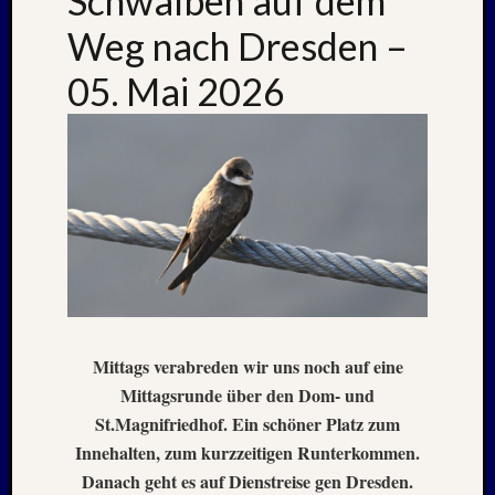
Schwalben auf dem
2020
Juli
Weg nach Dresden –
2020
05. Mai 2026
Juni
2020
Mai
2020
April
2020
März
2020
Januar
2020
Oktobe
2019
Mittags verabreden wir uns noch auf eine
Septem
Mittagsrunde über den Dom- und
2019
August
St.Magnifriedhof. Ein schöner Platz zum
2019
Innehalten, zum kurzzeitigen Runterkommen.
Juli
Danach geht es auf Dienstreise gen Dresden.
2019