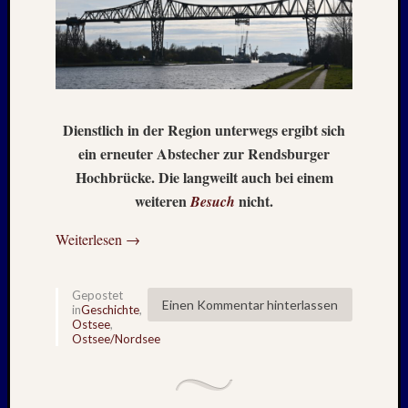
Februar
2018
Januar
2018
Dezemb
2017
Dienstlich in der Region unterwegs ergibt sich
Oktobe
ein erneuter Abstecher zur Rendsburger
2017
August
Hochbrücke. Die langweilt auch bei einem
2017
weiteren
nicht.
Besuch
Juni
2017
Weiterlesen
→
Mai
2017
April
Gepostet
Einen Kommentar hinterlassen
in
Geschichte
,
2017
Ostsee
,
März
Ostsee/Nordsee
2017
Januar
2017