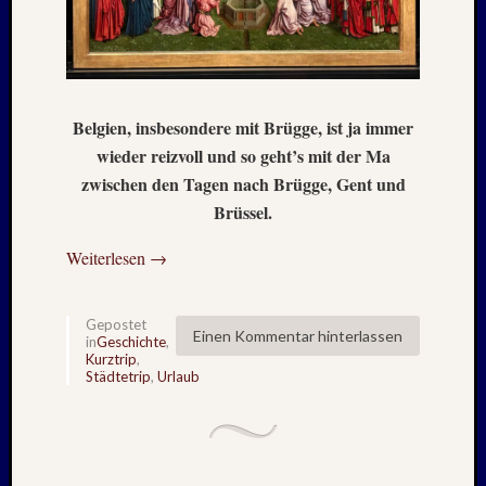
Aalto
Alpen
Berlin
BTSV
CSSR-
Belgien, insbesondere mit Brügge, ist ja immer
Urlaub
wieder reizvoll und so geht’s mit der Ma
Der
zwischen den Tagen nach Brügge, Gent und
Norden
Fußbal
Brüssel.
Geschi
Weiterlesen
→
Harz
Iconic
Houses
Gepostet
Kurztri
Einen Kommentar hinterlassen
in
Geschichte
,
Lost
Kurztrip
,
Places
Städtetrip
,
Urlaub
Mittel
Nordlä
Ostsee
Ostsee