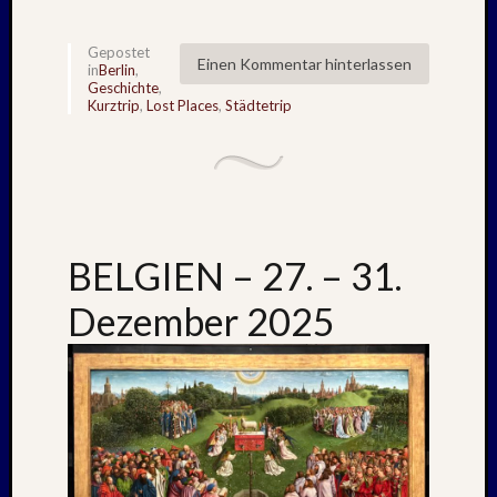
1983
Juli
Gepostet
1982
Einen Kommentar hinterlassen
in
Berlin
,
Februar
Geschichte
,
1982
Kurztrip
,
Lost Places
,
Städtetrip
August
1980
Februar
1979
Juli
1978
BELGIEN – 27. – 31.
August
1977
Dezember 2025
Juli
1976
August
1975
Kategori