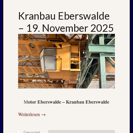
PSV
Städtet
Kranbau Eberswalde
Urlaub
Wande
– 19. November 2025
Meta
Anmel
Feed
der
Einträg
Kommen
Feed
WordPr
otor Eberswalde – Kranbau Eberswalde
M
Weiterlesen
→
Gepostet