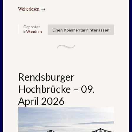
Juni
Weiterlesen
→
2019
April
2019
Gepostet
Einen Kommentar hinterlassen
in
Wandern
März
2019
Novem
2018
Oktobe
2018
August
Rendsburger
2018
Juli
Hochbrücke – 09.
2018
Juni
April 2026
2018
Mai
2018
April
2018