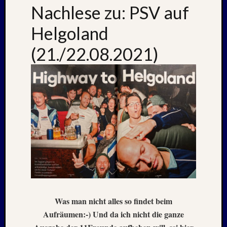
Nachlese zu: PSV auf
Helgoland
Neueste
Beiträge
(21./22.08.2021)
Nachle
zu:
PSV
auf
Helgol
(21./22
NAPOL
+
CASTE
DEL
MONT
–
26.
Was man nicht alles so findet beim
–
Aufräumen:-) Und da ich nicht die ganze
31.