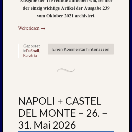
Ausgabe der 11Freunde aufheben will, sei hier
Mai
der einzig wichtige Artikel der Ausgabe 239
2026
vom Oktober 2021 archiviert.
RIDDA
TEICH
Weiterlesen
→
–
Nachw
bei
Gepostet
Schaf
Einen Kommentar hinterlassen
in
Fußball
,
und
Kurztrip
Schwa
–
24.
Mai
2026
RIDDA
NAPOLI + CASTEL
TEICH
–
DEL MONTE – 26. –
Nachw
bei
31. Mai 2026
den
Schwä