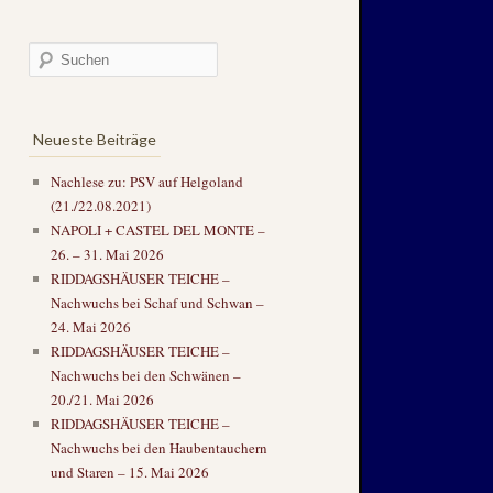
Neueste Beiträge
Nachlese zu: PSV auf Helgoland
(21./22.08.2021)
NAPOLI + CASTEL DEL MONTE –
26. – 31. Mai 2026
RIDDAGSHÄUSER TEICHE –
Nachwuchs bei Schaf und Schwan –
24. Mai 2026
RIDDAGSHÄUSER TEICHE –
Nachwuchs bei den Schwänen –
20./21. Mai 2026
RIDDAGSHÄUSER TEICHE –
Nachwuchs bei den Haubentauchern
und Staren – 15. Mai 2026