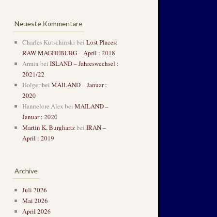
Neueste Kommentare
Charles Kutschinski
bei
Lost Places:
RAW MAGDEBURG – April : 2018
Armin
bei
ISLAND – Jahreswechsel :
2021/22
Holger
bei
MAILAND – Januar :
2020
Hannelore Alex
bei
MAILAND –
Januar : 2020
Martin K. Burghartz
bei
IRAN –
April : 2019
Archive
Juli 2026
Mai 2026
April 2026