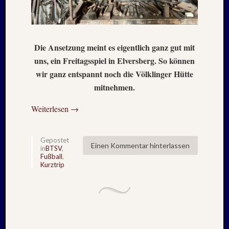
–
20./21.
Mai
2026
Die Ansetzung meint es eigentlich ganz gut mit
RIDDA
uns, ein Freitagsspiel in Elversberg. So können
TEICH
wir ganz entspannt noch die Völklinger Hütte
–
mitnehmen.
Nachw
bei
Weiterlesen
→
den
Hauben
und
Gepostet
Staren
Einen Kommentar hinterlassen
in
BTSV
,
–
Fußball
,
Kurztrip
15.
Mai
2026
Neueste