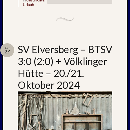
Mai
Urlaub
2026
RIDDA
TEICH
–
Nachw
bei
SV Elversberg – BTSV
Schaf
Okt
23
und
3:0 (2:0) + Völklinger
Schwa
–
Hütte – 20./21.
24.
Mai
Oktober 2024
2026
RIDDA
TEICH
–
Nachw
bei
den
Schwä