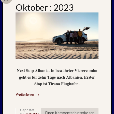
Oktober : 2023
Neueste
Beiträge
Nachle
zu:
PSV
auf
Helgol
(21./22
NAPOL
Next Stop Albania. In bewährter Vierercombo
+
geht es für zehn Tage nach Albanien. Erster
CASTE
DEL
Stop ist Tirana Flughafen.
MONT
–
Weiterlesen
→
26.
–
31.
Gepostet
Einen Kommentar hinterlassen
in
Geschichte
,