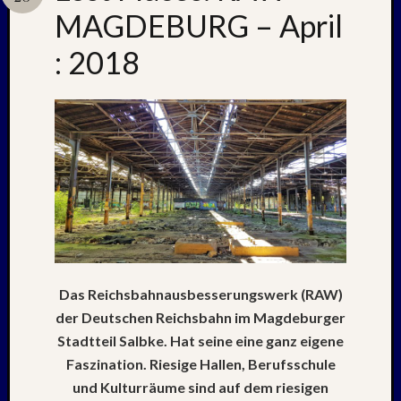
MAGDEBURG – April
: 2018
Neueste
Beiträge
Nachle
zu:
PSV
auf
Helgol
(21./22
NAPOL
+
CASTE
DEL
Das Reichsbahnausbesserungswerk (RAW)
MONT
der Deutschen Reichsbahn im Magdeburger
–
Stadtteil Salbke. Hat seine eine ganz eigene
26.
Faszination. Riesige Hallen, Berufsschule
–
und Kulturräume sind auf dem riesigen
31.