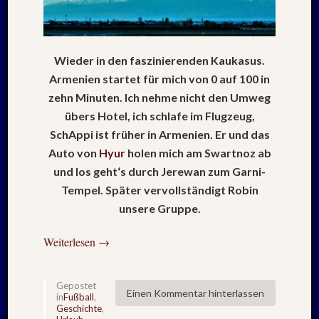
2025
Oktobe
2025
Septem
Wieder in den faszinierenden Kaukasus.
2025
Armenien startet für mich von 0 auf 100 in
August
2025
zehn Minuten. Ich nehme nicht den Umweg
Juli
übers Hotel, ich schlafe im Flugzeug,
2025
SchAppi ist früher in Armenien. Er und das
Juni
Auto von
Hyur
holen mich am Swartnoz ab
2025
und los geht‘s durch Jerewan zum Garni-
Mai
Tempel. Später vervollständigt Robin
2025
April
unsere Gruppe.
2025
März
Weiterlesen
→
2025
Januar
2025
Gepostet
Einen Kommentar hinterlassen
in
Fußball
,
Novem
Geschichte
,
2024