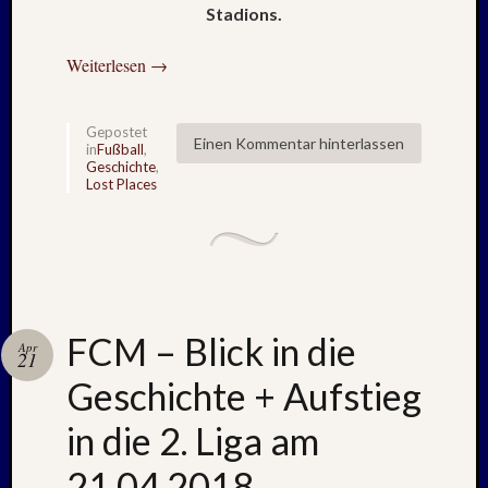
Stadions.
Kommen
Charles
Weiterlesen
→
Kutsch
bei
Lost
Gepostet
Einen Kommentar hinterlassen
in
Fußball
,
Places:
Geschichte
,
RAW
Lost Places
MAGD
–
April
:
2018
Armin
FCM – Blick in die
bei
Apr
21
ISLAN
Geschichte + Aufstieg
–
Jahresw
in die 2. Liga am
:
2021/2
21.04.2018