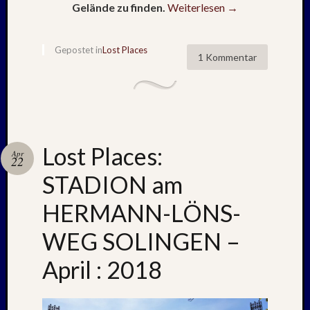
Mai
Gelände zu finden.
Weiterlesen
→
2026
RIDDA
TEICH
Gepostet in
Lost Places
1 Kommentar
–
Nachw
bei
Schaf
und
Schwa
Lost Places:
Apr
–
22
24.
STADION am
Mai
2026
HERMANN-LÖNS-
RIDDA
TEICH
WEG SOLINGEN –
–
April : 2018
Nachw
bei
den
Schwä