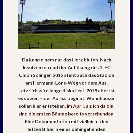
–
20./21.
Mai
2026
RIDDA
TEICH
–
Nachw
bei
Da kann einem nur das Herz bluten. Nach
den
Insolvenzen und der Auflösung des 1. FC
Hauben
Union Solingen 2012 steht auch das Stadion
und
am Hermann-Löns-Weg vor dem Aus.
Staren
Letztlich wird lange diskutiert, 2018 aber ist
–
15.
es soweit – der Abriss beginnt.
Wohnhäuser
Mai
sollen hier entstehen.
Im April, als ich da bin,
2026
sind die ersten Bäume bereits verschunden.
Eine Dokumentation mit vielleicht den
letzen Bildern eines dahingehenden
Neueste