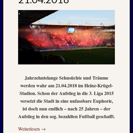
Holger
bei
MAIL
–
Januar
:
2020
Hannel
Alex
bei
MAIL
–
Jahrzehntelange Sehnsüchte und Träume
Januar
werden wahr am 21.04.2018 im Heinz-Krügel-
:
2020
Stadion. Schon der Aufstieg in die 3. Liga 2015
Martin
versetzt die Stadt in eine unfassbare Euphorie,
K.
ist doch nun endlich – nach 25 Jahren – der
Burgha
Aufstieg in den sog. bezahlten Fußball geschafft.
bei
IRAN
Weiterlesen
→
–