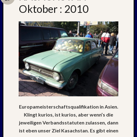
Oktober : 2010
Neueste
Beiträge
Nachle
zu:
PSV
auf
Helgol
(21./22
NAPOL
+
CASTE
DEL
MONT
Europameisterschaftsqualifikation in Asien.
–
Klingt kurios, ist kurios, aber wenn’s die
26.
jeweiligen Verbandsstatuten zulassen, dann
–
ist eben unser Ziel Kasachstan. Es gibt einen
31.