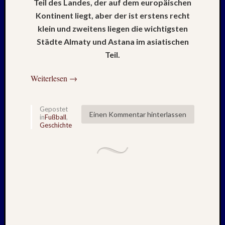
Teil des Landes, der auf dem europäischen
Mai
2026
Kontinent liegt, aber der ist erstens recht
RIDDA
klein und zweitens liegen die wichtigsten
TEICH
Städte Almaty und Astana im asiatischen
–
Teil.
Nachw
bei
Weiterlesen
→
Schaf
und
Schwa
Gepostet
–
Einen Kommentar hinterlassen
in
Fußball
,
24.
Geschichte
Mai
2026
RIDDA
TEICH
–
Nachw
bei
den
Schwä