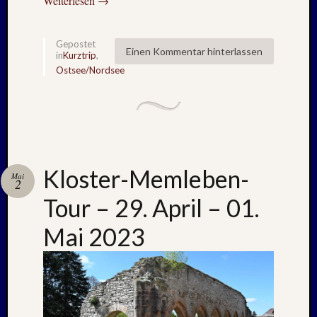
Weiterlesen
→
Mai
2026
RIDDA
Gepostet
TEICH
Einen Kommentar hinterlassen
in
Kurztrip
,
–
Ostsee/Nordsee
Nachw
bei
Schaf
und
Schwa
–
Kloster-Memleben-
24.
Mai
2
Mai
Tour – 29. April – 01.
2026
RIDDA
Mai 2023
TEICH
–
Nachw
bei
den
Schwä