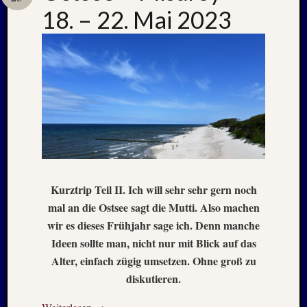
18. – 22. Mai 2023
Neueste
Beiträge
Nachle
zu:
PSV
auf
Helgol
(21./22
NAPOL
Kurztrip Teil II. Ich will sehr sehr gern noch
+
mal an die Ostsee sagt die Mutti. Also machen
CASTE
DEL
wir es dieses Frühjahr sage ich. Denn manche
MONT
Ideen sollte man, nicht nur mit Blick auf das
–
Alter, einfach zügig umsetzen. Ohne groß zu
26.
diskutieren.
–
31.