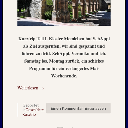
–
20./21.
Mai
2026
RIDDA
TEICH
Kurztrip Teil I. Kloster Memleben hat SchAppi
–
als Ziel ausgerufen, wir sind gespannt und
Nachw
fahren zu dritt. SchAppi, Veronika und ich.
bei
Samstag los, Montag zurück, ein schickes
den
Programm für ein verlängertes Mai-
Hauben
Wochenende.
und
Staren
Weiterlesen
→
–
15.
Mai
Gepostet
2026
Einen Kommentar hinterlassen
in
Geschichte
,
Kurztrip
Neueste