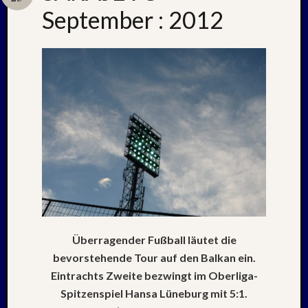
September : 2012
Neueste
Beiträge
Nachle
zu:
PSV
auf
Helgol
(21./22
NAPOL
+
CASTE
DEL
MONT
Überragender Fußball läutet die
–
bevorstehende Tour auf den Balkan ein.
26.
Eintrachts Zweite bezwingt im Oberliga-
–
Spitzenspiel Hansa Lüneburg mit 5:1.
31.