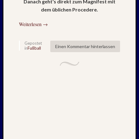
Danach geht‘s direkt zum Magnifest mit
Mai
2026
dem üblichen Procedere.
RIDDA
TEICH
Weiterlesen
→
–
Nachw
bei
Gepostet
Einen Kommentar hinterlassen
in
Fußball
Schaf
und
Schwa
–
24.
Mai
2026
RIDDA
TEICH
–
Nachw
bei
den
Schwä