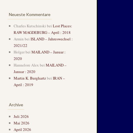
Neueste Kommentare
Charles Kutschinski
bei
Lost Places:
RAW MAGDEBURG – April : 2018
Armin
bei
ISLAND – Jahreswechsel :
2021/22
Holger
bei
MAILAND – Januar :
2020
Hannelore Alex
bei
MAILAND –
Januar : 2020
Martin K. Burghartz
bei
IRAN –
April : 2019
Archive
Juli 2026
Mai 2026
April 2026