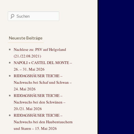
Neueste Beiträge
Nachlese zu: PSV auf Helgoland
(21./22.08.2021)
NAPOLI + CASTEL DEL MONTE –
26. – 31. Mai 2026
RIDDAGSHÄUSER TEICHE –
Nachwuchs bei Schaf und Schwan –
24. Mai 2026
RIDDAGSHÄUSER TEICHE –
Nachwuchs bei den Schwänen –
20./21. Mai 2026
RIDDAGSHÄUSER TEICHE –
Nachwuchs bei den Haubentauchern
und Staren – 15. Mai 2026