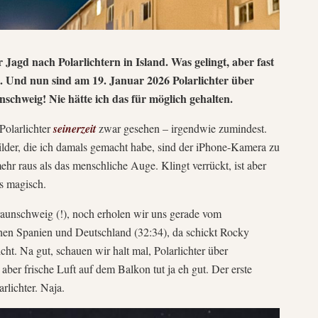
Jagd nach Polarlichtern in Island. Was gelingt, aber fast
. Und nun sind am 19. Januar 2026 Polarlichter über
chweig! Nie hätte ich das für möglich gehalten.
Polarlichter
seinerzeit
zwar gesehen – irgendwie zumindest.
ilder, die ich damals gemacht habe, sind der iPhone-Kamera zu
ehr raus als das menschliche Auge. Klingt verrückt, ist aber
s magisch.
raunschweig (!), noch erholen wir uns gerade vom
en Spanien und Deutschland (32:34), da schickt Rocky
ht. Na gut, schauen wir halt mal, Polarlichter über
ber frische Luft auf dem Balkon tut ja eh gut. Der erste
rlichter. Naja.