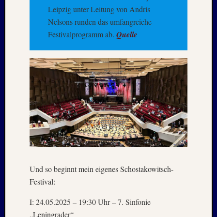
Kommen
Leipzig unter Leitung von Andris
Nelsons runden das umfangreiche
Charles
Festivalprogramm ab.
Quelle
Kutsch
bei
Lost
Places:
RAW
MAGD
–
April
:
2018
Armin
bei
ISLAN
Und so beginnt mein eigenes Schostakowitsch-
–
Festival:
Jahresw
:
I: 24.05.2025 – 19:30 Uhr – 7. Sinfonie
2021/2
„Leningrader“