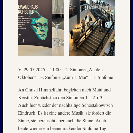
Juli
2008
März
2008
Dezemb
2007
Oktobe
2007
Septem
2007
V: 29.05.2025 – 11:00 – 2. Sinfonie „An den
Juli
Oktober“ – 3. Sinfonie „Zum 1. Mai“ – 1. Sinfonie
2007
April
An Christi Himmelfahrt begleiten mich Mutti und
2007
Dezemb
Kerstin. Zunächst zu den Sinfonien 1 + 2 + 3.
2006
Auch hier wieder der nachhaltige Schostakowitsch-
Juli
Eindruck. Es ist eine andere Musik, sie fordert die
2006
Sinne, sie berauscht aber auch die Sinne. Auch
April
heute wieder ein beeindruckender Sinfonie-Tag.
2006