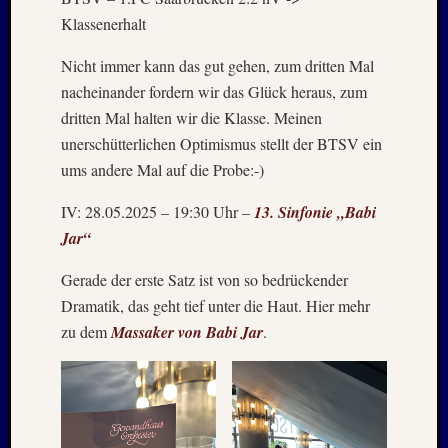
2010
Klassenerhalt
Mai
2010
Nicht immer kann das gut gehen, zum dritten Mal
April
nacheinander fordern wir das Glück heraus, zum
2010
Februar
dritten Mal halten wir die Klasse. Meinen
2010
unerschütterlichen Optimismus stellt der BTSV ein
Oktobe
ums andere Mal auf die Probe:-)
2009
Septem
IV: 28.05.2025 – 19:30 Uhr –
13. Sinfonie „Babi
2009
Jar“
August
2009
Gerade der erste Satz ist von so bedrückender
Juli
Dramatik, das geht tief unter die Haut. Hier mehr
2009
zu dem
Massaker von Babi Jar
.
Mai
2009
April
2009
Oktobe
2008