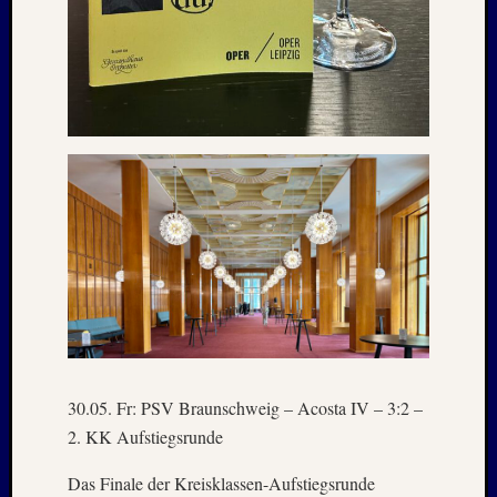
Aalto
Alpen
Berlin
BTSV
CSSR-
Urlaub
Der
Norden
Fußbal
Geschi
Harz
Iconic
Houses
Kurztri
Lost
Places
30.05. Fr: PSV Braunschweig – Acosta IV – 3:2 –
Mittel
Nordlä
2. KK Aufstiegsrunde
Ostsee
Das Finale der Kreisklassen-Aufstiegsrunde
Ostsee