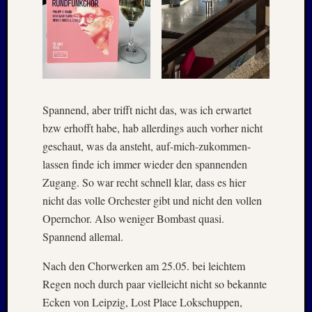
2020
Juli
2020
Juni
2020
Mai
2020
Spannend, aber trifft nicht das, was ich erwartet
April
bzw erhofft habe, hab allerdings auch vorher nicht
2020
März
geschaut, was da ansteht, auf-mich-zukommen-
2020
lassen finde ich immer wieder den spannenden
Januar
Zugang. So war recht schnell klar, dass es hier
2020
nicht das volle Orchester gibt und nicht den vollen
Oktobe
Opernchor. Also weniger Bombast quasi.
2019
Septem
Spannend allemal.
2019
Nach den Chorwerken am 25.05. bei leichtem
August
2019
Regen noch durch paar vielleicht nicht so bekannte
Juli
Ecken von Leipzig, Lost Place Lokschuppen,
2019