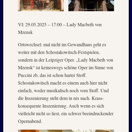
1996
Februar
1996
Oktobe
VI: 29.05.2025 – 17:00 – Lady Macbeth von
1995
Mzensk
Februar
1995
Ortswechsel: mal nicht im Gewandhaus geht es
Juni
weiter mit den Schostakowitsch-Festspielen,
1994
sondern in der Leipziger Oper. „Lady Macbeth von
Oktobe
Mzensk“ ist keineswegs schöne Oper im Sinne von
1993
Puccini zb, das ist schon harter Stoff.
Januar
1993
Schostakowitsch macht es einem auch hier nicht
August
einfach, weder musikalisch noch vom Stoff. Und
1989
die Inszenierung steht dem in nix nach. Krass-
Mai
konsequente Inszenierung. Auch wenn es sich
1986
vielleicht nicht so liest, ein schwer beeindruckender
Januar
Opernabend.
1985
Juli