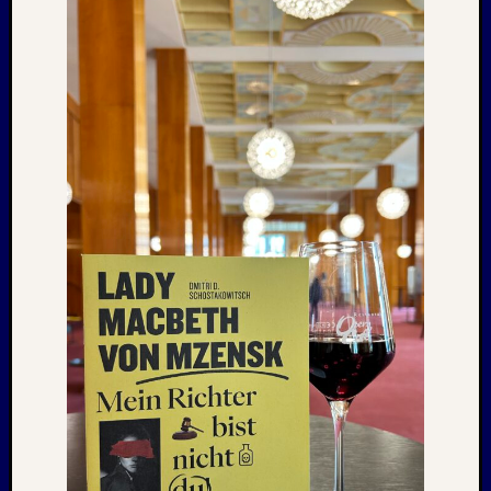
1983
Juli
1982
Februar
1982
August
1980
Februar
1979
Juli
1978
August
1977
Juli
1976
August
1975
Kategori