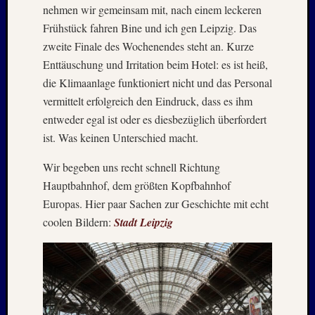
PSV
nehmen wir gemeinsam mit, nach einem leckeren
Städtet
Frühstück fahren Bine und ich gen Leipzig. Das
Urlaub
zweite Finale des Wochenendes steht an. Kurze
Wande
Enttäuschung und Irritation beim Hotel: es ist heiß,
die Klimaanlage funktioniert nicht und das Personal
vermittelt erfolgreich den Eindruck, dass es ihm
Meta
entweder egal ist oder es diesbezüglich überfordert
Anmel
ist. Was keinen Unterschied macht.
Feed
der
Wir begeben uns recht schnell Richtung
Einträg
Hauptbahnhof, dem größten Kopfbahnhof
Kommen
Europas. Hier paar Sachen zur Geschichte mit echt
Feed
WordPr
coolen Bildern:
Stadt Leipzig