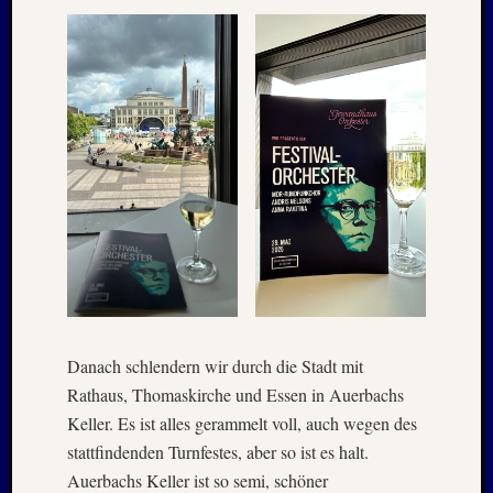
August
2005
Juli
2005
Juni
2005
Mai
2005
Oktobe
2004
August
2004
Juni
2004
Mai
Danach schlendern wir durch die Stadt mit
2004
Rathaus, Thomaskirche und Essen in Auerbachs
März
2004
Keller. Es ist alles gerammelt voll, auch wegen des
Juni
stattfindenden Turnfestes, aber so ist es halt.
2003
Auerbachs Keller ist so semi, schöner