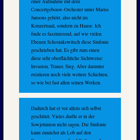
einer Aufnahme mit dem
2025
Oktobe
Concertgebouw-Orchester ­unter Mariss
2025
Jansons gehört, also nicht im
Septem
Konzertsaal, sondern zu Hause. Ich
2025
finde es faszinierend, auf wie vielen
August
Ebenen Schostakowitsch diese Sinfonie
2025
Juli
geschrieben hat. Es gibt zum einen
2025
diese sehr oberflächliche Sichtweise:
Juni
Invasion, Trauer, Sieg. Aber darunter
2025
existieren noch viele weitere Schichten,
Mai
so wie bei fast allen seinen Werken.
2025
April
2025
März
Dadurch hat er vor allem sich selbst
2025
geschützt. Vieles durfte er in der
Januar
Sowjetunion nicht sagen. Die Sinfonie
2025
Novem
kann zunächst als Lob auf den
2024