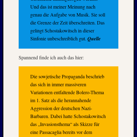
August
Und das ist meiner Meinung nach
2023
genau die Aufgabe von Musik. Sie soll
Juli
die Grenze der Zeit überschreiten. Das
2023
Juni
gelingt Schostakowitsch in dieser
2023
Sinfonie unbeschreiblich gut.
Quelle
Mai
2023
April
Spannend finde ich auch das hier:
2023
Februar
Die sowjetische Propaganda beschrieb
2023
Januar
das sich in immer massiveren
2023
Variationen entfaltende Bolero-Thema
Novem
im 1. Satz als die herannahende
2022
Aggression der deutschen Nazi-
Oktobe
Barbaren. Dabei hatte Schostakowitsch
2022
das „Invasionsthema“ als Skizze für
August
2022
eine Passacaglia bereits vor dem