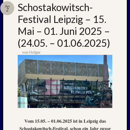
Schostakowitsch-
Jun
2
Festival Leipzig – 15.
Neueste
Beiträge
Mai – 01. Juni 2025 –
Nachle
(24.05. – 01.06.2025)
zu:
PSV
von
Holger
auf
Helgol
(21./22
NAPOL
+
CASTE
DEL
MONT
–
26.
–
Vom 15.05. – 01.06.2025 ist in Leipzig das
31.
Schostakowitsch-Festival, schon ein Jahr zuvor