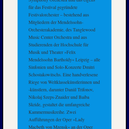
–
für das Festival gegründete
20./21.
Festivalorchester – bestehend aus
Mai
Mitgliedern der Mendelssohn-
2026
Orchesterakademie, des Tanglewood
RIDDA
Music Center Orchestra und aus
TEICH
–
Studierenden der Hochschule für
Nachw
Musik und Theater »Felix
bei
Mendelssohn Bartholdy« Leipzig – alle
den
Sinfonien und Solo-Konzerte Dmitri
Hauben
Schostakowitschs. Eine handverlesene
und
Riege von Weltklassekünstlerinnen und
Staren
–
-künstlern, darunter Daniil Trifonov,
15.
Nikolaj Szeps-Znaider und Baiba
Mai
Skride, gestaltet die umfangreiche
2026
Kammermusikreihe. Zwei
Aufführungen der Oper »Lady
Macbeth von Mzensk« an der Oper
Neueste