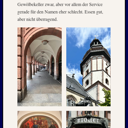
Oktobe
Gewölbekeller zwar, aber vor allem der Service
2002
gerade für den Namen eher schlecht. Essen gut,
Juni
aber nicht überragend.
2002
Juli
2001
Mai
2001
August
2000
April
1999
Oktobe
1997
März
1997
Juni
1996
Mai
1996
März