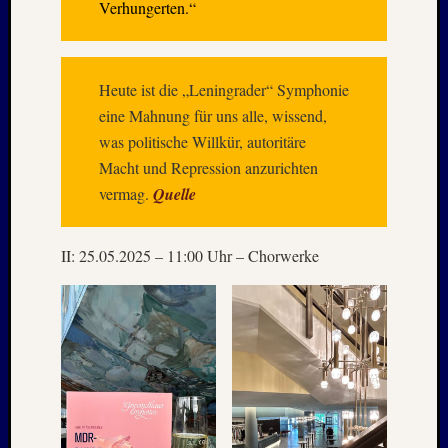
Verhungerten.“
2021
Juni
2021
Mai
Heute ist die „Leningrader“ Symphonie
2021
eine Mahnung für uns alle, wissend,
April
was politische Willkür, autoritäre
2021
Macht und Repression anzurichten
März
2021
vermag.
Quelle
Februar
2021
II: 25.05.2025 – 11:00 Uhr – Chorwerke
Januar
2021
Dezemb
2020
Oktobe
2020
Septem
2020
August