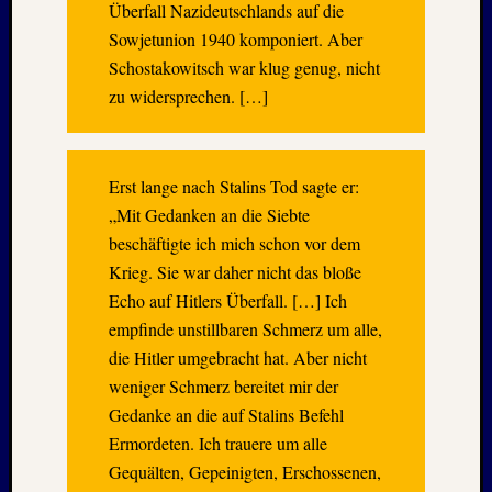
Juli
Überfall Nazideutschlands auf die
2022
Sowjetunion 1940 komponiert. Aber
Juni
Schostakowitsch war klug genug, nicht
2022
zu widersprechen. […]
Mai
2022
April
2022
Erst lange nach Stalins Tod sagte er:
März
„Mit Gedanken an die Siebte
2022
beschäftigte ich mich schon vor dem
Februar
2022
Krieg. Sie war daher nicht das bloße
Januar
Echo auf Hitlers Überfall. […] Ich
2022
empfinde unstillbaren Schmerz um alle,
Oktobe
die Hitler umgebracht hat. Aber nicht
2021
weniger Schmerz bereitet mir der
Septem
2021
Gedanke an die auf Stalins Befehl
August
Ermordeten. Ich trauere um alle
2021
Gequälten, Gepeinigten, Erschossenen,
Juli