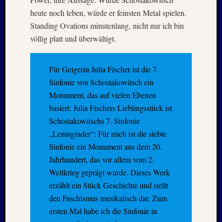
April
heute noch leben, würde er feinsten Metal spielen.
:
Standing Ovations minutenlang, nicht nur ich bin
2019
völlig platt und überwältigt.
Archive
Für Geigerin Julia Fischer ist die 7.
Sinfonie von Schostakowitsch ein
Juli
2026
Monument, das auf vielen Ebenen
Mai
basiert. Julia Fischers Lieblingsstück ist
2026
Schostakowitschs 7. Sinfonie
April
„Leningrader“: Für mich ist die siebte
2026
Sinfonie ein Monument aus dem 20.
März
2026
Jahrhundert, das vor allem vom 2.
Januar
Weltkrieg geprägt wurde. Dieses Werk
2026
erzählt ein Stück Geschichte und stellt
Dezemb
den Faschismus musikalisch dar. Zum
2025
ersten Mal habe ich die Sinfonie in
Novem