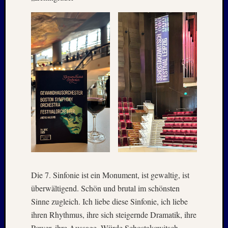
Holger
bei
MAIL
–
Januar
:
2020
Hannel
Alex
bei
MAIL
–
Januar
:
2020
Martin
Die 7. Sinfonie ist ein Monument, ist gewaltig, ist
K.
überwältigend. Schön und brutal im schönsten
Burgha
Sinne zugleich. Ich liebe diese Sinfonie, ich liebe
bei
IRAN
ihren Rhythmus, ihre sich steigernde Dramatik, ihre
–
Power, ihre Aussage. Würde Schostakowitsch