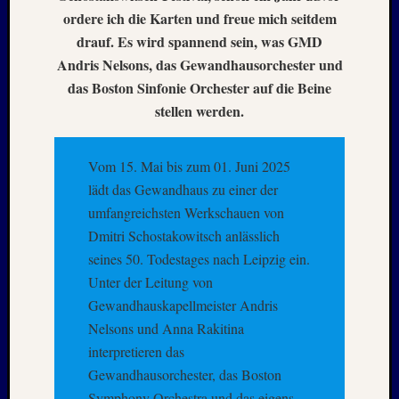
Mai
ordere ich die Karten und freue mich seitdem
2026
drauf. Es wird spannend sein, was GMD
RIDDA
Andris Nelsons, das Gewandhausorchester und
TEICH
–
das Boston Sinfonie Orchester auf die Beine
Nachw
stellen werden.
bei
Schaf
und
Vom 15. Mai bis zum 01. Juni 2025
Schwa
lädt das Gewandhaus zu einer der
–
umfangreichsten Werkschauen von
24.
Dmitri Schostakowitsch anlässlich
Mai
seines 50. Todestages nach Leipzig ein.
2026
RIDDA
Unter der Leitung von
TEICH
Gewandhauskapellmeister Andris
–
Nelsons und Anna Rakitina
Nachw
interpretieren das
bei
Gewandhausorchester, das Boston
den
Symphony Orchestra und das eigens
Schwä