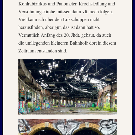
Kohlrabizirkus und Panometer. Krochsiedlung und
Juni
Versöhnungskirche müssen dann vlt. noch folgen.
2019
Viel kann ich über den Lokschuppen nicht
April
2019
herausfinden, aber gut, das ist dann halt so.
März
Vermutlich Anfang des 20. Jhdt. gebaut, da auch
2019
die umliegenden kleineren Bahnhöfe dort in diesem
Novem
Zeitraum entstanden sind.
2018
Oktobe
2018
August
2018
Juli
2018
Juni
2018
Mai
2018
April
2018