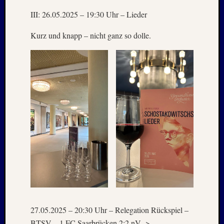
2012
III: 26.05.2025 – 19:30 Uhr – Lieder
Oktobe
2012
Kurz und knapp – nicht ganz so dolle.
Septem
2012
Mai
2012
Januar
2012
Novem
2011
Oktobe
2011
Juli
2011
Juni
2011
Oktobe
2010
27.05.2025 – 20:30 Uhr – Relegation Rückspiel –
August
BTSV – 1.FC Saarbrücken 2:2 nV ->