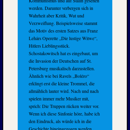
Kommunismus und auf Stalin gesehen
Oktobe
werden. Darunter verbergen sich in
2024
Wahrheit aber Kritik, Wut und
Septem
Verzweiflung. Beispielsweise stammt
2024
das Motiv des ersten Satzes aus Franz
August
2024
Lehárs Operette „Die lustige Witwe“,
Juli
Hitlers Lieblingsstück.
2024
Schostakowitsch hat es eingebaut, um
Juni
die Invasion der Deutschen auf St.
2024
Petersburg musikalisch darzustellen.
Mai
2024
Ähnlich wie bei Ravels „Boléro“
April
erklingt erst die kleine Trommel, die
2024
allmählich lauter wird. Nach und nach
Januar
spielen immer mehr Musiker mit,
2024
sprich: Die Truppen rücken weiter vor.
Novem
Wenn ich diese Sinfonie höre, habe ich
2023
Oktobe
den Eindruck, als würde ich in die
2023
Geschichte hineingezogen werden.