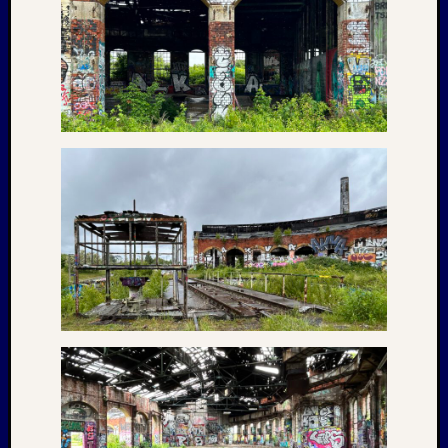
Februar
2018
Januar
2018
Dezemb
2017
Oktobe
2017
August
2017
Juni
2017
Mai
2017
April
2017
März
2017
Januar
2017