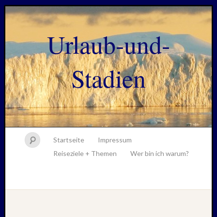
Urlaub-und-
Stadien
Startseite
Impressum
Reiseziele + Themen
Wer bin ich warum?