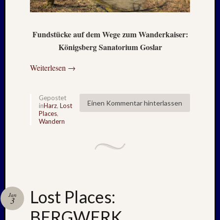
Februar
2018
Januar
Fundstücke auf dem Wege zum Wanderkaiser:
2018
Königsberg Sanatorium Goslar
Dezemb
2017
Weiterlesen
→
Oktobe
2017
August
Gepostet
Einen Kommentar hinterlassen
2017
in
Harz
,
Lost
Places
,
Juni
Wandern
2017
Mai
2017
April
2017
März
2017
Lost Places:
Jan
3
Januar
BERGWERK
2017