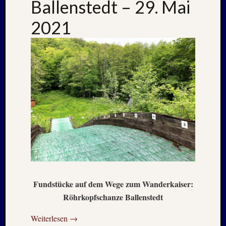
Ballenstedt – 29. Mai
–
20./21.
2021
Mai
2026
RIDDA
TEICH
–
Nachw
bei
den
Hauben
und
Staren
–
15.
Mai
Fundstücke auf dem Wege zum Wanderkaiser:
2026
Röhrkopfschanze Ballenstedt
Weiterlesen
→
Neueste