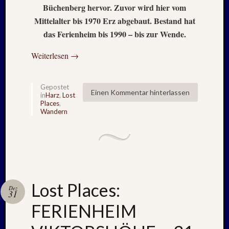
Büchenberg hervor. Zuvor wird hier vom
2015
Mittelalter bis 1970 Erz abgebaut. Bestand hat
Oktobe
2014
das Ferienheim bis 1990 – bis zur Wende.
August
2014
Weiterlesen
→
Juli
2014
Gepostet
Januar
Einen Kommentar hinterlassen
in
Harz
,
Lost
2014
Places
,
Dezemb
Wandern
2013
Septem
2013
Juni
2013
April
Lost Places:
Dez
2013
31
Januar
FERIENHEIM
2013
Dezemb