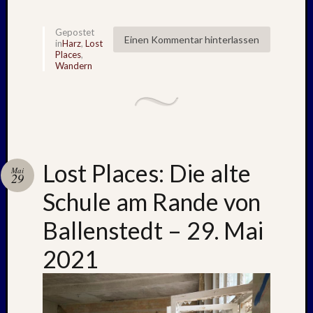
Kommen
Gepostet
Charles
Einen Kommentar hinterlassen
in
Harz
,
Lost
Kutsch
Places
,
Wandern
bei
Lost
Places:
RAW
MAGD
–
April
Lost Places: Die alte
Mai
:
29
2018
Schule am Rande von
Armin
bei
Ballenstedt – 29. Mai
ISLAN
2021
–
Jahresw
:
2021/2