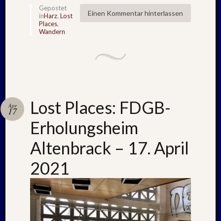
2021
Gepostet
Einen Kommentar hinterlassen
in
Harz
,
Lost
Juni
Places
,
2021
Wandern
Mai
2021
April
2021
März
2021
Lost Places: FDGB-
Februar
Apr
17
2021
Erholungsheim
Januar
2021
Altenbrack – 17. April
Dezemb
2020
2021
Oktobe
2020
Septem
2020
August