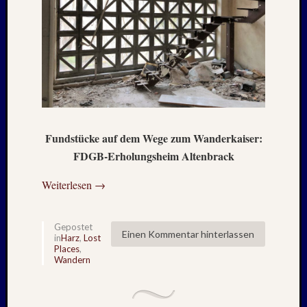
2020
Juli
2020
Juni
2020
Mai
2020
April
2020
Fundstücke auf dem Wege zum Wanderkaiser:
März
FDGB-Erholungsheim Altenbrack
2020
Januar
Weiterlesen
→
2020
Oktobe
2019
Gepostet
Septem
Einen Kommentar hinterlassen
in
Harz
,
Lost
2019
Places
,
Wandern
August
2019
Juli
2019