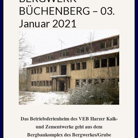
Novem
BÜCHENBERG – 03.
2016
Oktobe
Januar 2021
2016
Septem
2016
Juli
2016
Juni
2016
Januar
2016
Dezemb
2015
Septem
2015
Juli
2015
Das Betriebsferienheim des VEB Harzer Kalk-
Mai
und Zementwerke geht aus dem
2015
Bergbaukomplex des Bergwerkes/Grube
März