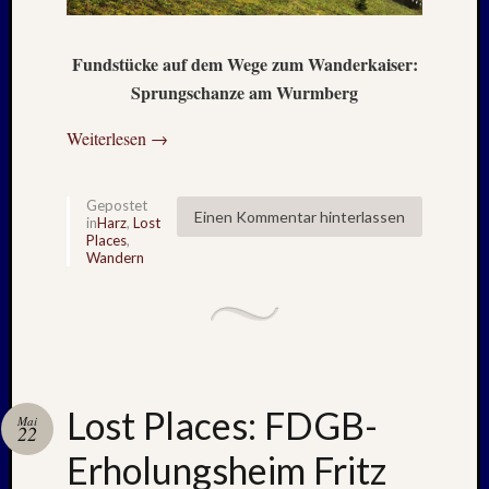
2025
Oktobe
2025
Fundstücke auf dem Wege zum Wanderkaiser:
Septem
Sprungschanze am Wurmberg
2025
August
Weiterlesen
→
2025
Juli
2025
Gepostet
Einen Kommentar hinterlassen
Juni
in
Harz
,
Lost
Places
,
2025
Wandern
Mai
2025
April
2025
März
2025
Januar
Lost Places: FDGB-
Mai
22
2025
Erholungsheim Fritz
Novem
2024