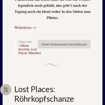
Mai
irgendwie noch gefehlt, also geht’s nach der
2026
Tagung noch ein bissel weiter in den Süden zum
RIDDA
TEICH
Pilatus.
–
Weiterlesen
→
Nachw
bei
Schaf
Gepostet
und
Einen Kommentar hinterlassen
in
Alpen
,
Schwa
Kurztrip
,
Lost
–
Places
,
Wandern
24.
Mai
2026
RIDDA
TEICH
–
Lost Places:
Mai
Nachw
29
bei
Röhrkopfschanze
den
Schwä