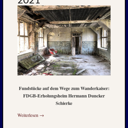
Juli
2022
Juni
2022
Mai
2022
April
2022
März
2022
Februar
2022
Januar
2022
Fundstücke auf dem Wege zum Wanderkaiser:
Oktobe
2021
FDGB-Erholungsheim Hermann Duncker
Septem
Schierke
2021
August
Weiterlesen
→
2021
Juli