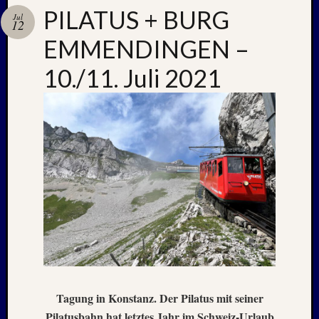
PILATUS + BURG
Jul
12
EMMENDINGEN –
Neueste
Beiträge
10./11. Juli 2021
Nachle
zu:
PSV
auf
Helgol
(21./22
NAPOL
+
CASTE
DEL
MONT
–
26.
–
Tagung in Konstanz. Der Pilatus mit seiner
31.
Pilatusbahn hat letztes Jahr im Schweiz-Urlaub