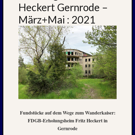
Heckert Gernrode –
Oktobe
2024
März+Mai : 2021
Septem
2024
August
2024
Juli
2024
Juni
2024
Mai
2024
April
2024
Januar
2024
Novem
Fundstücke auf dem Wege zum Wanderkaiser:
2023
FDGB-Erholungsheim Fritz Heckert in
Oktobe
Gernrode
2023