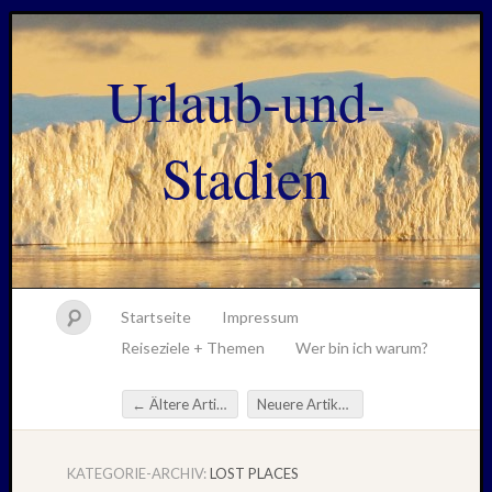
Urlaub-und-
Stadien
Startseite
Impressum
Reiseziele + Themen
Wer bin ich warum?
←
Ältere Artikel
Neuere Artikel
→
Beitragsnavigation
KATEGORIE-ARCHIV:
LOST PLACES