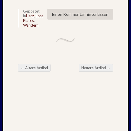
2010
Mai
Gepostet
2010
Einen Kommentar hinterlassen
in
Harz
,
Lost
April
Places
,
Wandern
2010
Februar
2010
Oktobe
2009
Septem
2009
←
Ältere Artikel
Neuere Artikel
→
August
Beitragsnavigation
2009
Juli
2009
Mai
2009
April
2009
Oktobe
2008