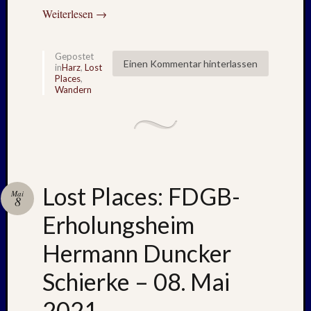
August
Weiterlesen
→
2023
Juli
2023
Gepostet
Einen Kommentar hinterlassen
Juni
in
Harz
,
Lost
Places
,
2023
Wandern
Mai
2023
April
2023
Februar
2023
Lost Places: FDGB-
Januar
Mai
8
2023
Erholungsheim
Novem
2022
Hermann Duncker
Oktobe
2022
Schierke – 08. Mai
August
2022
2021