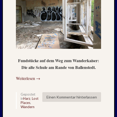
Holger
bei
MAIL
–
Januar
:
2020
Hannel
Alex
bei
MAIL
Fundstücke auf dem Weg zum Wanderkaiser:
–
Die alte Schule am Rande von Ballenstedt.
Januar
:
Weiterlesen
→
2020
Martin
K.
Gepostet
Einen Kommentar hinterlassen
Burgha
in
Harz
,
Lost
Places
,
bei
Wandern
IRAN
–