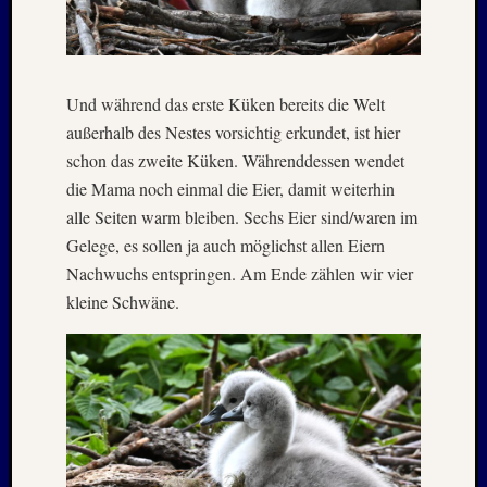
April
:
2019
Und während das erste Küken bereits die Welt
außerhalb des Nestes vorsichtig erkundet, ist hier
Archive
schon das zweite Küken. Währenddessen wendet
Juli
die Mama noch einmal die Eier, damit weiterhin
2026
alle Seiten warm bleiben. Sechs Eier sind/waren im
Mai
Gelege, es sollen ja auch möglichst allen Eiern
2026
Nachwuchs entspringen. Am Ende zählen wir vier
April
2026
kleine Schwäne.
März
2026
Januar
2026
Dezemb
2025
Novem