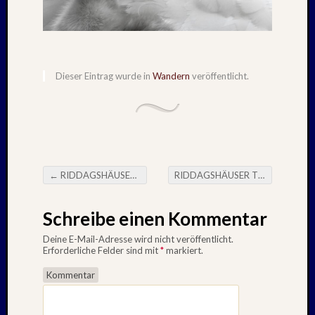
2020
Juli
2020
Juni
2020
Dieser Eintrag wurde in
Wandern
veröffentlicht.
Mai
2020
April
2020
März
2020
Januar
←
RIDDAGSHÄUSER TEICHE – Nachwuchs bei den Haubentauchern und Staren – 15. Mai 2026
RIDDAGSHÄUSER TEICHE – Nachwuchs bei Schaf und Schwan – 24. Mai 2026
Beitragsnavigation
2020
Oktobe
Schreibe einen Kommentar
2019
Septem
Deine E-Mail-Adresse wird nicht veröffentlicht.
Erforderliche Felder sind mit
*
markiert.
2019
August
Kommentar
2019
Juli
2019