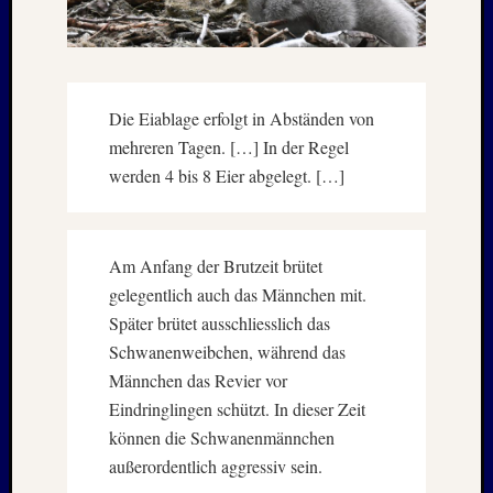
2025
Oktobe
2025
Septem
2025
Die Eiablage erfolgt in Abständen von
August
mehreren Tagen. […] In der Regel
2025
Juli
werden 4 bis 8 Eier abgelegt. […]
2025
Juni
2025
Am Anfang der Brutzeit brütet
Mai
gelegentlich auch das Männchen mit.
2025
April
Später brütet ausschliesslich das
2025
Schwanenweibchen, während das
März
Männchen das Revier vor
2025
Eindringlingen schützt. In dieser Zeit
Januar
können die Schwanenmännchen
2025
Novem
außerordentlich aggressiv sein.
2024