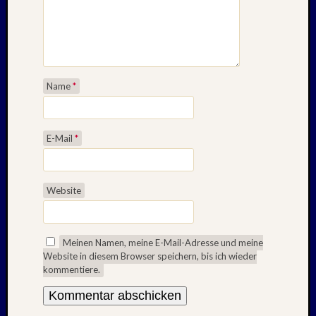
Juni
2019
April
2019
März
Name
*
2019
Novem
2018
Oktobe
E-Mail
*
2018
August
2018
Website
Juli
2018
Juni
Meinen Namen, meine E-Mail-Adresse und meine
2018
Website in diesem Browser speichern, bis ich wieder
Mai
kommentiere.
2018
April
2018