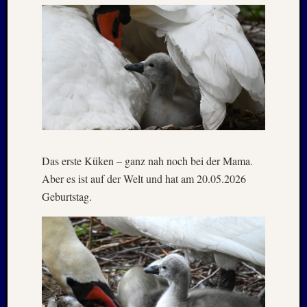
Holger
bei
MAIL
–
Januar
:
2020
Hannel
Alex
bei
MAIL
Das erste Küken – ganz nah noch bei der Mama.
–
Aber es ist auf der Welt und hat am 20.05.2026
Januar
Geburtstag.
:
2020
Martin
K.
Burgha
bei
IRAN
–