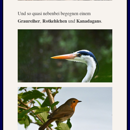
Juli
2022
Und so quasi nebenbei begegnen einem
Juni
2022
Graureiher
Rotkehlchen
Kanadagans
,
und
.
Mai
2022
April
2022
März
2022
Februar
2022
Januar
2022
Oktobe
2021
Septem
2021
August
2021
Juli