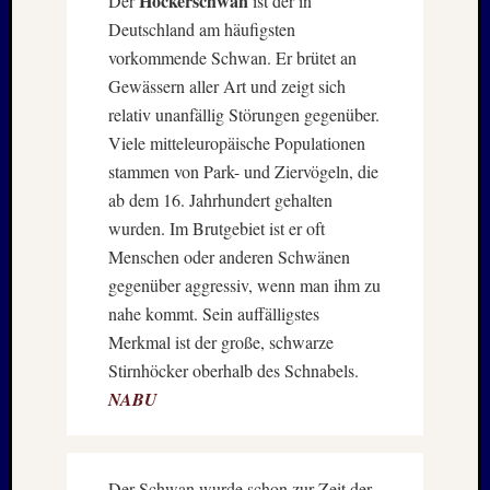
Höckerschwan
Der
ist der in
–
Deutschland am häufigsten
20./21.
vorkommende Schwan. Er brütet an
Mai
Gewässern aller Art und zeigt sich
2026
relativ unanfällig Störungen gegenüber.
RIDDA
Viele mitteleuropäische Populationen
TEICH
–
stammen von Park- und Ziervögeln, die
Nachw
ab dem 16. Jahrhundert gehalten
bei
wurden. Im Brutgebiet ist er oft
den
Menschen oder anderen Schwänen
Hauben
gegenüber aggressiv, wenn man ihm zu
und
Staren
nahe kommt. Sein auffälligstes
–
Merkmal ist der große, schwarze
15.
Stirnhöcker oberhalb des Schnabels.
Mai
NABU
2026
Neueste
Der Schwan wurde schon zur Zeit der