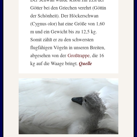
Kommen
Götter bei den Griechen verehrt (Göttin
der Schönheit). Der Höckerschwan
Charles
Kutsch
(Cygnus olor) hat eine Größe von 1,60
bei
m und ein Gewicht bis zu 12,5 kg.
Lost
Somit zählt er zu den schwersten
Places:
flugfähigen Vögeln in unseren Breiten,
RAW
abgesehen von der
Großtrappe
, die 16
MAGD
kg auf die Waage bringt.
Quelle
–
April
:
2018
Armin
bei
ISLAN
–
Jahresw
:
2021/2