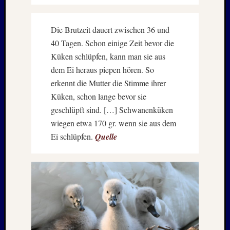
Oktobe
2024
Die Brutzeit dauert zwischen 36 und
Septem
40 Tagen. Schon einige Zeit bevor die
2024
August
Küken schlüpfen, kann man sie aus
2024
dem Ei heraus piepen hören. So
Juli
erkennt die Mutter die Stimme ihrer
2024
Küken, schon lange bevor sie
Juni
geschlüpft sind. […] Schwanenküken
2024
Mai
wiegen etwa 170 gr. wenn sie aus dem
2024
Ei schlüpfen.
Quelle
April
2024
Januar
2024
Novem
2023
Oktobe
2023