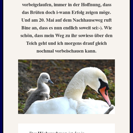
Mai
vorbeigelaufen, immer in der Hoffnung, dass
2026
das Brüten doch i-wann Erfolg zeigen möge.
RIDDA
Und am 20. Mai auf dem Nachhauseweg ruft
TEICH
Bine an, dass es nun endlich soweit sei:-). Wie
–
Nachw
schön, dass mein Weg zu ihr sowieso über den
bei
Teich geht und ich morgens drauf gleich
Schaf
nochmal vorbeischauen kann.
und
Schwa
–
24.
Mai
2026
RIDDA
TEICH
–
Nachw
bei
den
Schwä