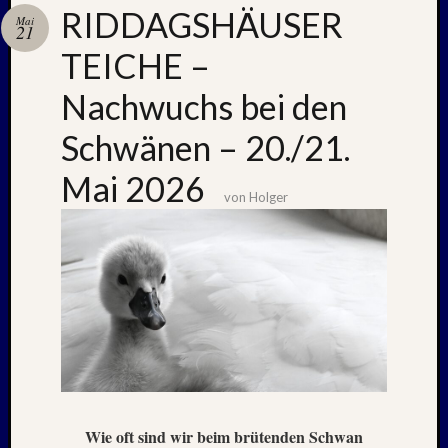
RIDDAGSHÄUSER
Mai
21
TEICHE –
Neueste
Beiträge
Nachwuchs bei den
Nachle
Schwänen – 20./21.
zu:
PSV
Mai 2026
auf
von
Holger
Helgol
(21./22
NAPOL
+
CASTE
DEL
MONT
–
26.
–
31.
Wie oft sind wir beim brütenden Schwan