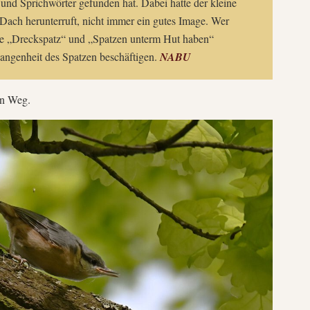
und Sprichwörter gefunden hat. Dabei hatte der kleine
Dach herunterruft, nicht immer ein gutes Image. Wer
wie „Dreckspatz“ und „Spatzen unterm Hut haben“
gangenheit des Spatzen beschäftigen.
NABU
n Weg.