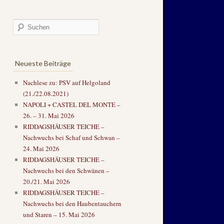
Neueste Beiträge
Nachlese zu: PSV auf Helgoland
(21./22.08.2021)
NAPOLI + CASTEL DEL MONTE –
26. – 31. Mai 2026
RIDDAGSHÄUSER TEICHE –
Nachwuchs bei Schaf und Schwan –
24. Mai 2026
RIDDAGSHÄUSER TEICHE –
Nachwuchs bei den Schwänen –
20./21. Mai 2026
RIDDAGSHÄUSER TEICHE –
Nachwuchs bei den Haubentauchern
und Staren – 15. Mai 2026