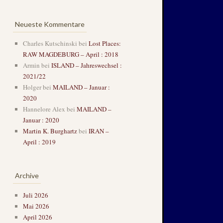
Neueste Kommentare
Charles Kutschinski
bei
Lost Places:
RAW MAGDEBURG – April : 2018
Armin
bei
ISLAND – Jahreswechsel :
2021/22
Holger
bei
MAILAND – Januar :
2020
Hannelore Alex
bei
MAILAND –
Januar : 2020
Martin K. Burghartz
bei
IRAN –
April : 2019
Archive
Juli 2026
Mai 2026
April 2026