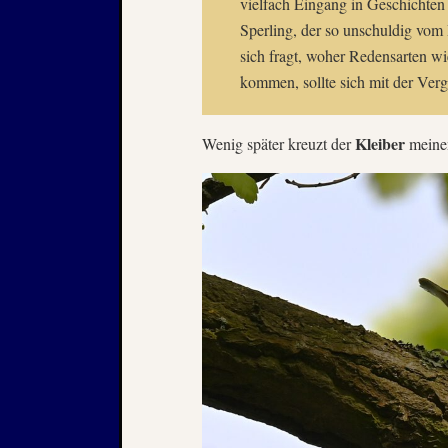
vielfach Eingang in Geschichten 
Sperling, der so unschuldig vom 
sich fragt, woher Redensarten 
kommen, sollte sich mit der Ver
Kleiber
Wenig später kreuzt der
meine