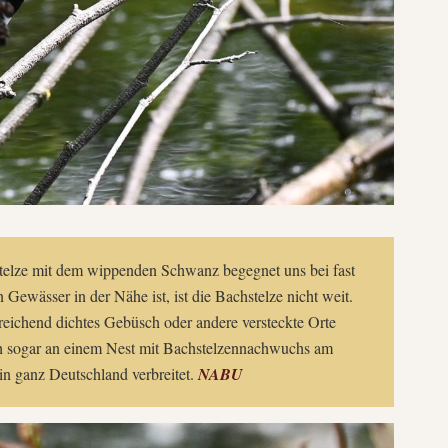
telze mit dem wippenden Schwanz begegnet uns bei fast
Gewässer in der Nähe ist, ist die Bachstelze nicht weit.
reichend dichtes Gebüsch oder andere versteckte Orte
ch sogar an einem Nest mit Bachstelzennachwuchs am
in ganz Deutschland verbreitet.
NABU