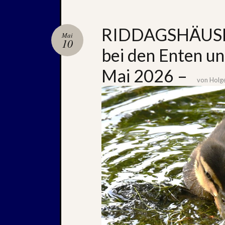
RIDDAGSHÄUSE
Mai
10
bei den Enten u
Mai 2026 –
von
Holg