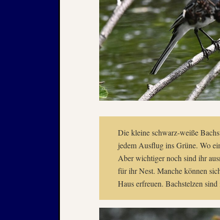
Die kleine schwarz-weiße Bachs
jedem Ausflug ins Grüne. Wo ein 
Aber wichtiger noch sind ihr aus
für ihr Nest. Manche können si
Haus erfreuen. Bachstelzen sind 