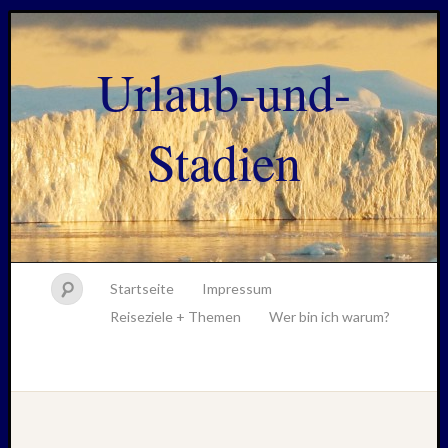
Urlaub-und-
Stadien
Startseite
Impressum
Reiseziele + Themen
Wer bin ich warum?