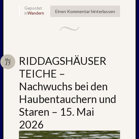
April
Gepostet
:
Einen Kommentar hinterlassen
in
Wandern
2019
Archive
Juli
RIDDAGSHÄUSER
2026
Mai
15
Mai
TEICHE –
2026
April
Nachwuchs bei den
2026
März
Haubentauchern und
2026
Januar
Staren – 15. Mai
2026
Dezemb
2026
2025
Novem