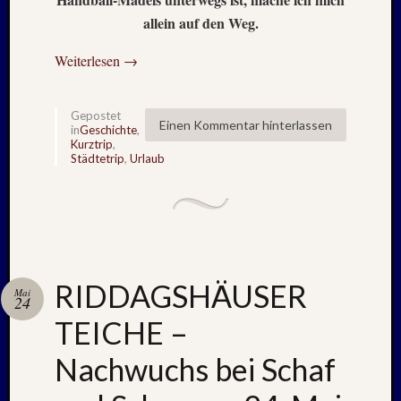
Mai
allein auf den Weg.
2026
RIDDA
Weiterlesen
→
TEICH
–
Nachw
Gepostet
bei
Einen Kommentar hinterlassen
in
Geschichte
,
Schaf
Kurztrip
,
Städtetrip
,
Urlaub
und
Schwa
–
24.
Mai
2026
RIDDA
RIDDAGSHÄUSER
Mai
24
TEICH
–
TEICHE –
Nachw
Nachwuchs bei Schaf
bei
den
Schwä