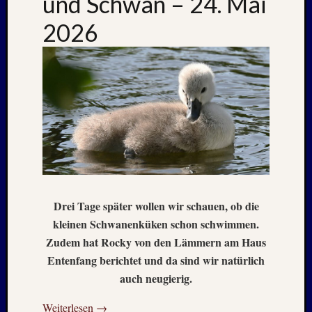
und Schwan – 24. Mai
–
2026
20./21.
Mai
2026
RIDDA
TEICH
–
Nachw
bei
den
Hauben
und
Staren
Drei Tage später wollen wir schauen, ob die
–
kleinen Schwanenküken schon schwimmen.
15.
Zudem hat Rocky von den Lämmern am Haus
Mai
Entenfang berichtet und da sind wir natürlich
2026
auch neugierig.
Weiterlesen
→
Neueste