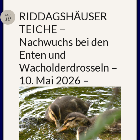
Oktobe
2024
RIDDAGSHÄUSER
Mai
10
Septem
TEICHE –
2024
August
Nachwuchs bei den
2024
Juli
Enten und
2024
Juni
Wacholderdrosseln –
2024
Mai
10. Mai 2026 –
2024
April
2024
Januar
2024
Novem
2023
Oktobe
2023