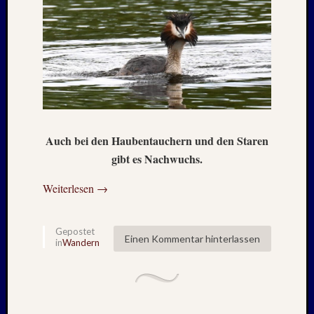
2025
Oktobe
2025
Septem
2025
August
2025
Juli
2025
Auch bei den Haubentauchern und den Staren
Juni
2025
gibt es Nachwuchs.
Mai
2025
Weiterlesen
→
April
2025
Gepostet
März
Einen Kommentar hinterlassen
in
Wandern
2025
Januar
2025
Novem
2024