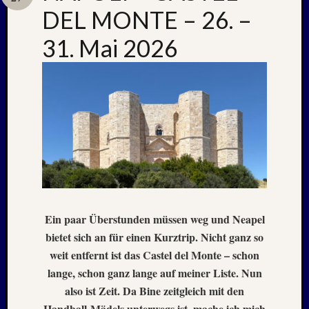
DEL MONTE – 26. –
31. Mai 2026
Neueste
Beiträge
Nachle
zu:
PSV
auf
Helgol
(21./22
NAPOL
+
CASTE
Ein paar Überstunden müssen weg und Neapel
DEL
bietet sich an für einen Kurztrip. Nicht ganz so
MONT
–
weit entfernt ist das Castel del Monte – schon
26.
lange, schon ganz lange auf meiner Liste. Nun
–
also ist Zeit. Da Bine zeitgleich mit den
31.
Handball-Mädels unterwegs ist, mache ich mich