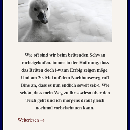
Holger
bei
MAIL
–
Januar
:
2020
Hannel
Alex
Wie oft sind wir beim brütenden Schwan
bei
vorbeigelaufen, immer in der Hoffnung, dass
MAIL
das Brüten doch i-wann Erfolg zeigen möge.
–
Und am 20. Mai auf dem Nachhauseweg ruft
Januar
:
Bine an, dass es nun endlich soweit sei:-). Wie
2020
schön, dass mein Weg zu ihr sowieso über den
Martin
Teich geht und ich morgens drauf gleich
K.
nochmal vorbeischauen kann.
Burgha
bei
Weiterlesen
→
IRAN
–