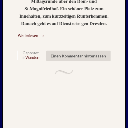
Mittagsrunde über den Dom- und
2021
St.Magnifriedhof. Ein schöner Platz zum
Juni
Innehalten, zum kurzzeitigen Runterkommen.
2021
Danach geht es auf Dienstreise gen Dresden.
Mai
2021
Weiterlesen
→
April
2021
März
Gepostet
2021
Einen Kommentar hinterlassen
in
Wandern
Februar
2021
Januar
2021
Dezemb
2020
Oktobe
2020
Septem
2020
August