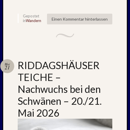
Kommen
Charles
Gepostet
Einen Kommentar hinterlassen
in
Wandern
Kutsch
bei
Lost
Places:
RAW
MAGD
–
RIDDAGSHÄUSER
Mai
April
21
:
TEICHE –
2018
Armin
Nachwuchs bei den
bei
Schwänen – 20./21.
ISLAN
–
Mai 2026
Jahresw
:
2021/2