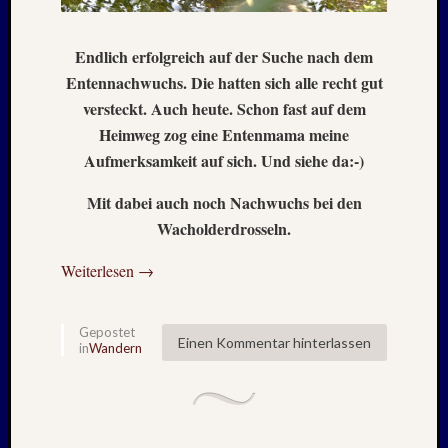
August
2023
Juli
Endlich erfolgreich auf der Suche nach dem
2023
Entennachwuchs. Die hatten sich alle recht gut
Juni
versteckt. Auch heute. Schon fast auf dem
2023
Heimweg zog eine Entenmama meine
Mai
Aufmerksamkeit auf sich. Und siehe da:-)
2023
April
Mit dabei auch noch Nachwuchs bei den
2023
Wacholderdrosseln.
Februar
2023
Weiterlesen
→
Januar
2023
Novem
Gepostet
2022
Einen Kommentar hinterlassen
in
Wandern
Oktobe
2022
August
2022