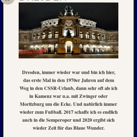
Neueste
Beiträge
Nachle
zu:
PSV
auf
Helgol
Dresden, immer wieder war und bin ich hier,
(21./22
NAPOL
das erste Mal in den 1970er Jahren auf dem
+
Weg in den CSSR-Urlaub, dann sehr oft als ich
CASTE
in Kamenz war u.a. mit Zwinger oder
DEL
Moritzburg um die Ecke. Und natürlich immer
MONT
wieder zum Fußball. 2017 schaffe ich es endlich
–
26.
auch in die Semperoper und 2020 ergibt sich
–
wieder Zeit für das Blaue Wunder.
31.