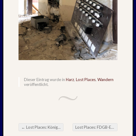
Holger
bei
MAIL
–
Januar
:
2020
Hannel
Alex
bei
MAIL
–
Dieser Eintrag wurde in
Harz
,
Lost Places
,
Wandern
Januar
veröffentlicht.
:
2020
Martin
K.
Burgha
bei
IRAN
←
Lost Places: Königsberg Sanatorium Goslar – 20. März 2021
Lost Places: FDGB-Erholungsheim Hermann Duncker Schierke – 08. Mai 2021
Beitragsnavigation
–