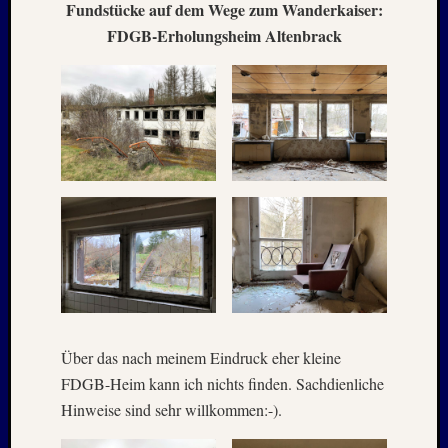
Mai
Fundstücke auf dem Wege zum Wanderkaiser:
2026
FDGB-Erholungsheim Altenbrack
RIDDA
TEICH
–
Nachw
bei
Schaf
und
Schwa
–
24.
Mai
2026
RIDDA
TEICH
Über das nach meinem Eindruck eher kleine
–
Nachw
FDGB-Heim kann ich nichts finden. Sachdienliche
bei
Hinweise sind sehr willkommen:-).
den
Schwä