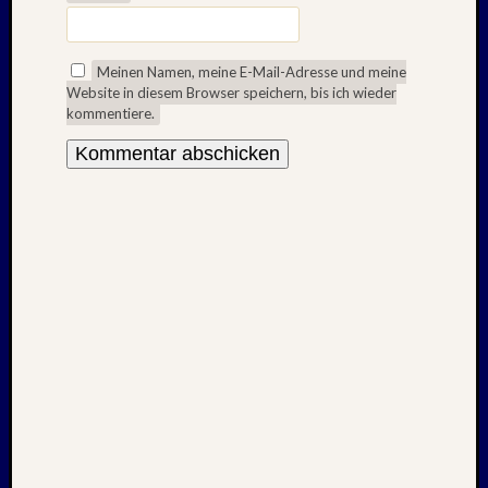
2025
Oktobe
2025
Meinen Namen, meine E-Mail-Adresse und meine
Septem
Website in diesem Browser speichern, bis ich wieder
2025
kommentiere.
August
2025
Juli
2025
Juni
2025
Mai
2025
April
2025
März
2025
Januar
2025
Novem
2024