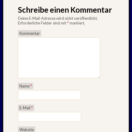
April
Schreibe einen Kommentar
:
2019
Deine E-Mail-Adresse wird nicht veröffentlicht.
Erforderliche Felder sind mit
*
markiert.
Kommentar
Archive
Juli
2026
Mai
2026
April
2026
Name
*
März
2026
Januar
2026
E-Mail
*
Dezemb
2025
Novem
Website