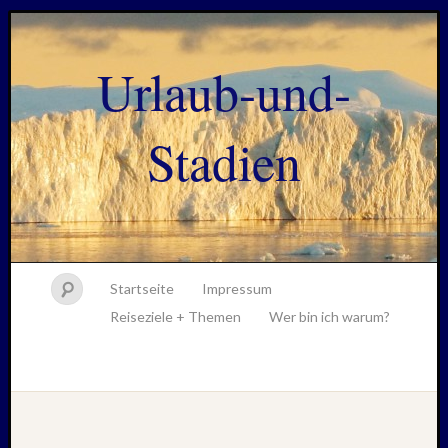
Urlaub-und-
Stadien
Startseite
Impressum
Reiseziele + Themen
Wer bin ich warum?