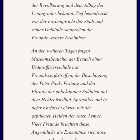
2012
der Bevölkerung und dem Alltag der
Oktobe
Leningrader bekannt. Tief beeindruckt
2012
von der Farbenpracht der Stadt und
Septem
seiner Gebäude sammelten die
2012
Freunde weitere Erlebnisse.
Mai
2012
An den weiteren Tagen folgen
Januar
Museumsbesuche, der Besuch einer
2012
Novem
Unteroffiziersschule mit
2011
Freundschaftstreffen, die Besichtigung
Oktobe
der Peter-Pauls-Festung und der
2011
Ehrung der unbekannten Soldaten auf
Juli
dem Heldenfriedhof. Sprachlos und in
2011
Juni
tiefer Ehrfurcht ehrten wir die
2011
gefallenen Helden der roten Armee.
Oktobe
Viele Freunde brachten diese
2010
Augenblicke die Erkenntnis, sich noch
August
enger mit dem Lande Lenins zu