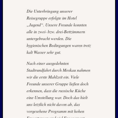
2021
Juni
Die Unterbringung unserer
2021
Reisegruppe erfolgte im Hotel
Mai
„Jugend“. Unsere Freunde konnten
2021
alle in zwei- bzw. drei-Bettzimmern
April
untergebracht werden. Die
2021
März
hygienischen Bedingungen waren trotz
2021
kalt Wasser sehr gut.
Februar
2021
Nach einer ausgedehnten
Januar
Stadtrundfahrt durch Moskau nahmen
2021
wir die erste Mahlzeit ein. Viele
Dezemb
Freunde unserer Gruppe ließen doch
2020
erkennen, dass die russische Küche
Oktobe
2020
eine Umstellung war. Doch das hielt
Septem
uns letztlich nicht davon ab, das
2020
vorgesehene Programm mit hohen
August
Erwartungen und viel Engagement