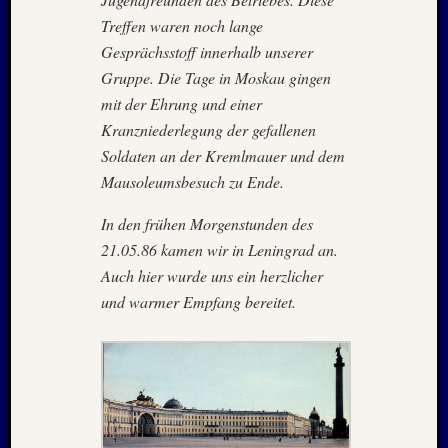
Juni
Treffen waren noch lange
2019
Gesprächsstoff innerhalb unserer
April
Gruppe. Die Tage in Moskau gingen
2019
mit der Ehrung und einer
März
Kranzniederlegung der gefallenen
2019
Novem
Soldaten an der Kremlmauer und dem
2018
Mausoleumsbesuch zu Ende.
Oktobe
2018
In den frühen Morgenstunden des
August
21.05.86 kamen wir in Leningrad an.
2018
Auch hier wurde uns ein herzlicher
Juli
und warmer Empfang bereitet.
2018
Juni
2018
Mai
2018
April
2018