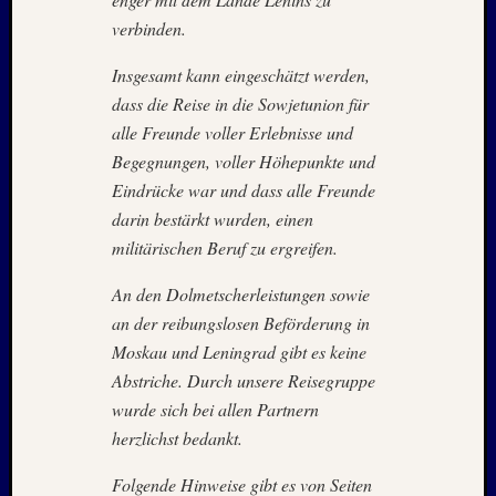
2010
verbinden.
Mai
2010
Insgesamt kann eingeschätzt werden,
April
2010
dass die Reise in die Sowjetunion für
Februar
alle Freunde voller Erlebnisse und
2010
Begegnungen, voller Höhepunkte und
Oktobe
Eindrücke war und dass alle Freunde
2009
darin bestärkt wurden, einen
Septem
militärischen Beruf zu ergreifen.
2009
August
An den Dolmetscherleistungen sowie
2009
Juli
an der reibungslosen Beförderung in
2009
Moskau und Leningrad gibt es keine
Mai
Abstriche. Durch unsere Reisegruppe
2009
wurde sich bei allen Partnern
April
herzlichst bedankt.
2009
Oktobe
Folgende Hinweise gibt es von Seiten
2008