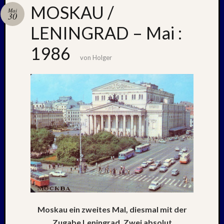
MOSKAU /
Mai
30
LENINGRAD – Mai :
Neueste
Beiträge
1986
von
Holger
Nachle
zu:
PSV
auf
Helgol
(21./22
NAPOL
+
CASTE
DEL
MONT
–
26.
–
Moskau ein zweites Mal, diesmal mit der
31.
Zugabe Leningrad. Zwei absolut