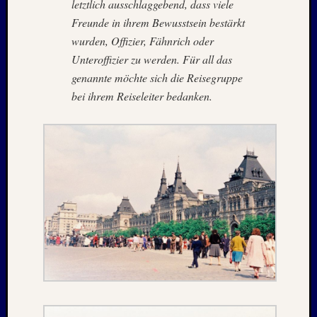
letztlich ausschlaggebend, dass viele
1996
Freunde in ihrem Bewusstsein bestärkt
Februar
wurden, Offizier, Fähnrich oder
1996
Oktobe
Unteroffizier zu werden. Für all das
1995
genannte möchte sich die Reisegruppe
Februar
bei ihrem Reiseleiter bedanken.
1995
Juni
1994
Oktobe
1993
Januar
1993
August
1989
Mai
1986
Januar
1985
Juli