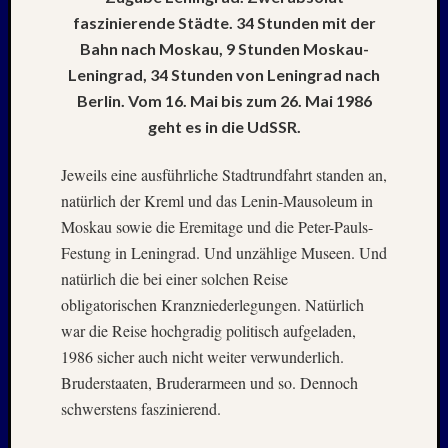
Mai
faszinierende Städte. 34 Stunden mit der
2026
Bahn nach Moskau, 9 Stunden Moskau-
RIDDA
TEICH
Leningrad, 34 Stunden von Leningrad nach
–
Berlin. Vom 16. Mai bis zum 26. Mai 1986
Nachw
geht es in die UdSSR.
bei
Schaf
Jeweils eine ausführliche Stadtrundfahrt standen an,
und
natürlich der Kreml und das Lenin-Mausoleum in
Schwa
Moskau sowie die Eremitage und die Peter-Pauls-
–
24.
Festung in Leningrad. Und unzählige Museen. Und
Mai
natürlich die bei einer solchen Reise
2026
obligatorischen Kranzniederlegungen. Natürlich
RIDDA
war die Reise hochgradig politisch aufgeladen,
TEICH
1986 sicher auch nicht weiter verwunderlich.
–
Nachw
Bruderstaaten, Bruderarmeen und so. Dennoch
bei
schwerstens faszinierend.
den
Schwä