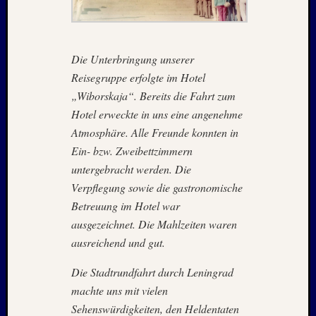
2015
Oktobe
2014
Die Unterbringung unserer
August
2014
Reisegruppe erfolgte im Hotel
Juli
„Wiborskaja“. Bereits die Fahrt zum
2014
Hotel erweckte in uns eine angenehme
Januar
Atmosphäre. Alle Freunde konnten in
2014
Ein- bzw. Zweibettzimmern
Dezemb
untergebracht werden. Die
2013
Septem
Verpflegung sowie die gastronomische
2013
Betreuung im Hotel war
Juni
ausgezeichnet. Die Mahlzeiten waren
2013
ausreichend und gut.
April
2013
Die Stadtrundfahrt durch Leningrad
Januar
machte uns mit vielen
2013
Sehenswürdigkeiten, den Heldentaten
Dezemb