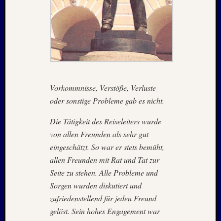
Oktobe
2002
Juni
2002
Juli
2001
Mai
2001
Vorkommnisse, Verstöße, Verluste
August
2000
oder sonstige Probleme gab es nicht.
April
1999
Die Tätigkeit des Reiseleiters wurde
Oktobe
von allen Freunden als sehr gut
1997
eingeschätzt. So war er stets bemüht,
März
allen Freunden mit Rat und Tat zur
1997
Seite zu stehen. Alle Probleme und
Juni
Sorgen wurden diskutiert und
1996
Mai
zufriedenstellend für jeden Freund
1996
gelöst. Sein hohes Engagement war
März