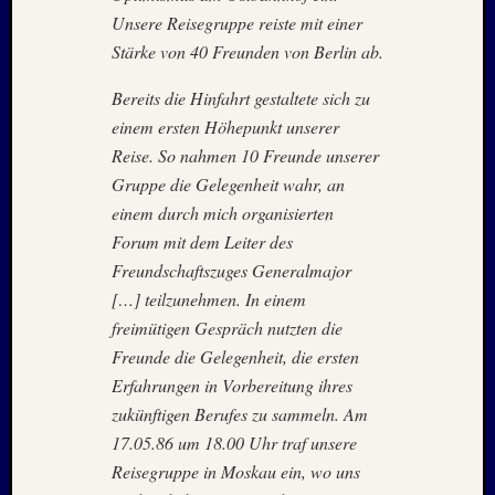
August
Unsere Reisegruppe reiste mit einer
2023
Stärke von 40 Freunden von Berlin ab.
Juli
2023
Bereits die Hinfahrt gestaltete sich zu
Juni
einem ersten Höhepunkt unserer
2023
Reise. So nahmen 10 Freunde unserer
Mai
2023
Gruppe die Gelegenheit wahr, an
April
einem durch mich organisierten
2023
Forum mit dem Leiter des
Februar
Freundschaftszuges Generalmajor
2023
[…] teilzunehmen. In einem
Januar
2023
freimütigen Gespräch nutzten die
Novem
Freunde die Gelegenheit, die ersten
2022
Erfahrungen in Vorbereitung ihres
Oktobe
zukünftigen Berufes zu sammeln. Am
2022
17.05.86 um 18.00 Uhr traf unsere
August
Reisegruppe in Moskau ein, wo uns
2022