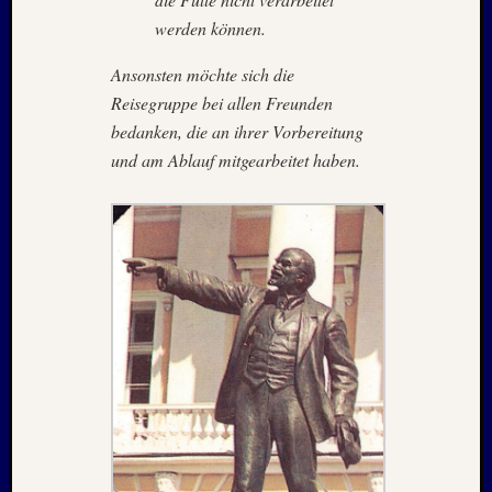
August
werden können.
2005
Juli
Ansonsten möchte sich die
2005
Reisegruppe bei allen Freunden
Juni
bedanken, die an ihrer Vorbereitung
2005
Mai
und am Ablauf mitgearbeitet haben.
2005
Oktobe
2004
August
2004
Juni
2004
Mai
2004
März
2004
Juni
2003