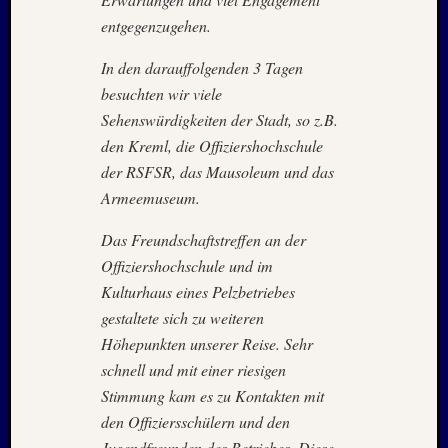
2020
entgegenzugehen.
Juli
2020
In den darauffolgenden 3 Tagen
Juni
besuchten wir viele
2020
Mai
Sehenswürdigkeiten der Stadt, so z.B.
2020
den Kreml, die Offiziershochschule
April
der RSFSR, das Mausoleum und das
2020
Armeemuseum.
März
2020
Das Freundschaftstreffen an der
Januar
Offiziershochschule und im
2020
Kulturhaus eines Pelzbetriebes
Oktobe
2019
gestaltete sich zu weiteren
Septem
Höhepunkten unserer Reise. Sehr
2019
schnell und mit einer riesigen
August
Stimmung kam es zu Kontakten mit
2019
den Offiziersschülern und den
Juli
Jugendfreunden des Betriebes. Diese
2019