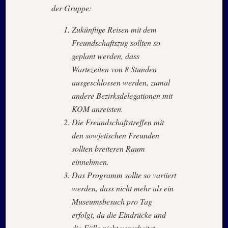
der Gruppe:
Juli
2008
Zukünftige Reisen mit dem
März
Freundschaftszug sollten so
2008
Dezemb
geplant werden, dass
2007
Wartezeiten von 8 Stunden
Oktobe
ausgeschlossen werden, zumal
2007
andere Bezirksdelegationen mit
Septem
KOM anreisten.
2007
Juli
Die Freundschaftstreffen mit
2007
den sowjetischen Freunden
April
sollten breiteren Raum
2007
einnehmen.
Dezemb
Das Programm sollte so variiert
2006
werden, dass nicht mehr als ein
Juli
2006
Museumsbesuch pro Tag
April
erfolgt, da die Eindrücke und
2006
die Fülle nicht verarbeitet