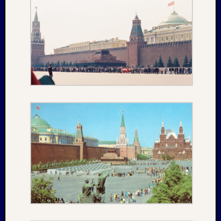
1983
Juli
1982
Februar
1982
August
1980
Februar
1979
Juli
1978
August
1977
Juli
1976
August
1975
Kategori