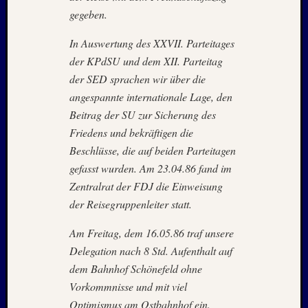
Oktobe
gegeben.
2024
Septem
In Auswertung des XXVII. Parteitages
2024
der KPdSU und dem XII. Parteitag
August
der SED sprachen wir über die
2024
angespannte internationale Lage, den
Juli
Beitrag der SU zur Sicherung des
2024
Friedens und bekräftigen die
Juni
2024
Beschlüsse, die auf beiden Parteitagen
Mai
gefasst wurden. Am 23.04.86 fand im
2024
Zentralrat der FDJ die Einweisung
April
der Reisegruppenleiter statt.
2024
Januar
Am Freitag, dem 16.05.86 traf unsere
2024
Delegation nach 8 Std. Aufenthalt auf
Novem
dem Bahnhof Schönefeld ohne
2023
Oktobe
Vorkommnisse und mit viel
2023
Optimismus am Ostbahnhof ein.