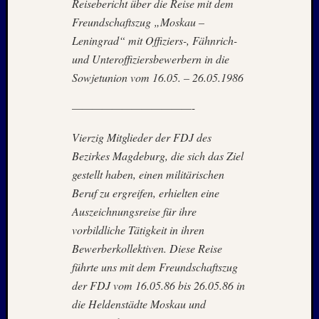
Holger
Reisebericht über die Reise mit dem
bei
Freundschaftszug „Moskau –
MAIL
Leningrad“ mit Offiziers-, Fähnrich-
–
und Unteroffiziersbewerbern in die
Januar
Sowjetunion vom 16.05. – 26.05.1986
:
2020
————————————-
Hannel
Alex
Vierzig Mitglieder der FDJ des
bei
Bezirkes Magdeburg, die sich das Ziel
MAIL
–
gestellt haben, einen militärischen
Januar
Beruf zu ergreifen, erhielten eine
:
Auszeichnungsreise für ihre
2020
vorbildliche Tätigkeit in ihren
Martin
Bewerberkollektiven. Diese Reise
K.
führte uns mit dem Freundschaftszug
Burgha
bei
der FDJ vom 16.05.86 bis 26.05.86 in
IRAN
die Heldenstädte Moskau und
–