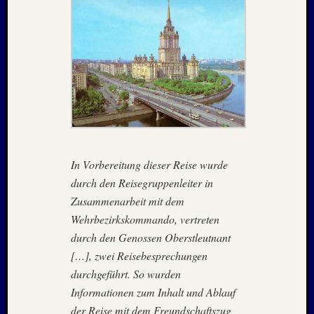
2025
Oktobe
2025
Septem
2025
August
2025
Juli
2025
Juni
2025
In Vorbereitung dieser Reise wurde
Mai
durch den Reisegruppenleiter in
2025
Zusammenarbeit mit dem
April
2025
Wehrbezirkskommando, vertreten
März
durch den Genossen Oberstleutnant
2025
[…], zwei Reisebesprechungen
Januar
durchgeführt. So wurden
2025
Informationen zum Inhalt und Ablauf
Novem
der Reise mit dem Freundschaftszug
2024