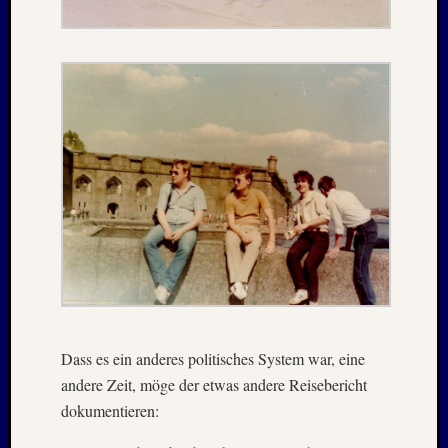
Kommen
Charles
Kutsch
bei
Lost
Places:
RAW
MAGD
–
April
:
2018
Armin
bei
ISLAN
Dass es ein anderes politisches System war, eine
–
Jahresw
andere Zeit, möge der etwas andere Reisebericht
:
dokumentieren:
2021/2