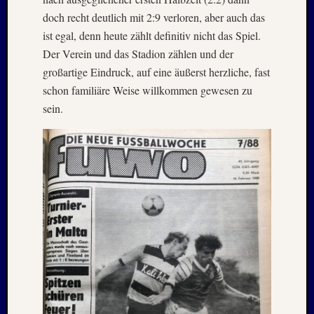
Juni
doch recht deutlich mit 2:9 verloren, aber auch das
2019
ist egal, denn heute zählt definitiv nicht das Spiel.
April
Der Verein und das Stadion zählen und der
2019
großartige Eindruck, auf eine äußerst herzliche, fast
März
schon familiäre Weise willkommen gewesen zu
2019
Novem
sein.
2018
Oktobe
2018
August
2018
Juli
2018
Juni
2018
Mai
2018
April
2018