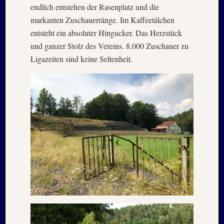
endlich entstehen der Rasenplatz und die
Oktobe
markanten Zuschauerränge. Im Kaffeetälchen
2024
Septem
entsteht ein absoluter Hingucker. Das Herzstück
2024
und ganzer Stolz des Vereins. 8.000 Zuschauer zu
August
Ligazeiten sind keine Seltenheit.
2024
Juli
2024
Juni
2024
Mai
2024
April
2024
Januar
2024
Novem
2023
Oktobe
2023