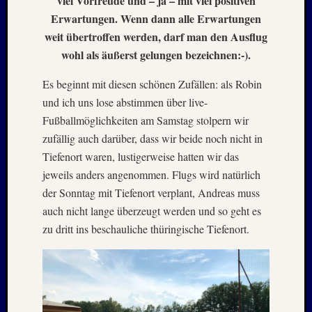
viel Vorfreude und – ja – mit viel positiven
Mai
Erwartungen. Wenn dann alle Erwartungen
2026
weit übertroffen werden, darf man den Ausflug
RIDDA
TEICH
wohl als äußerst gelungen bezeichnen:-).
–
Nachw
Es beginnt mit diesen schönen Zufällen: als Robin
bei
und ich uns lose abstimmen über live-
Schaf
Fußballmöglichkeiten am Samstag stolpern wir
und
zufällig auch darüber, dass wir beide noch nicht in
Schwa
Tiefenort waren, lustigerweise hatten wir das
–
24.
jeweils anders angenommen. Flugs wird natürlich
Mai
der Sonntag mit Tiefenort verplant, Andreas muss
2026
auch nicht lange überzeugt werden und so geht es
RIDDA
zu dritt ins beschauliche thüringische Tiefenort.
TEICH
–
Nachw
bei
den
Schwä