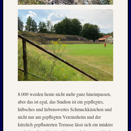
Juli
2022
Juni
2022
Mai
2022
April
2022
März
2022
Februar
2022
Januar
2022
Oktobe
8.000 werden heute nicht mehr ganz hineinpassen,
2021
aber das ist egal, das Stadion ist ein gepflegtes,
Septem
hübsches und liebenswertes Schmuckkästchen und
2021
August
nicht nur am gepflegten Vereinsheim und der
2021
kürzlich gepflasterten Terrasse lässt sich ein intakter
Juli