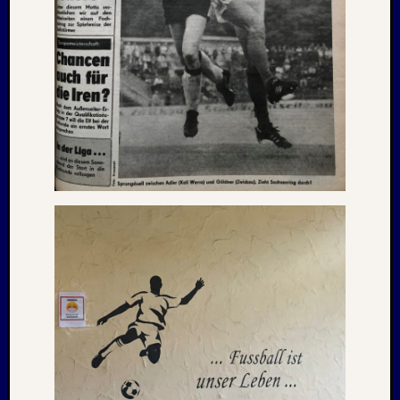
Februar
2018
Januar
2018
Dezemb
2017
Oktobe
2017
August
2017
Juni
2017
Mai
2017
April
2017
März
2017
Januar
2017