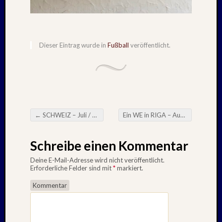
Novem
2016
Oktobe
2016
Dieser Eintrag wurde in
Fußball
veröffentlicht.
Septem
2016
Juli
2016
Juni
2016
Januar
←
SCHWEIZ – Juli / August : 2020
Ein WE in RIGA – August : 2020
→
2016
Beitragsnavigation
Dezemb
Schreibe einen Kommentar
2015
Septem
Deine E-Mail-Adresse wird nicht veröffentlicht.
2015
Erforderliche Felder sind mit
*
markiert.
Juli
Kommentar
2015
Mai
2015
März