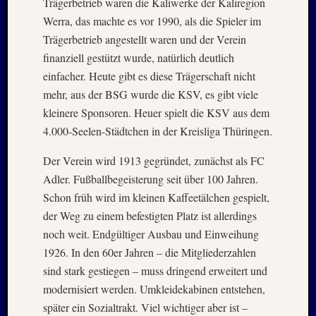
Trägerbetrieb waren die Kaliwerke der Kaliregion
2025
Oktobe
Werra, das machte es vor 1990, als die Spieler im
2025
Trägerbetrieb angestellt waren und der Verein
Septem
finanziell gestützt wurde, natürlich deutlich
2025
einfacher. Heute gibt es diese Trägerschaft nicht
August
mehr, aus der BSG wurde die KSV, es gibt viele
2025
Juli
kleinere Sponsoren. Heuer spielt die KSV aus dem
2025
4.000-Seelen-Städtchen in der Kreisliga Thüringen.
Juni
2025
Der Verein wird 1913 gegründet, zunächst als FC
Mai
Adler. Fußballbegeisterung seit über 100 Jahren.
2025
Schon früh wird im kleinen Kaffeetälchen gespielt,
April
der Weg zu einem befestigten Platz ist allerdings
2025
noch weit. Endgültiger Ausbau und Einweihung
März
2025
1926. In den 60er Jahren – die Mitgliederzahlen
Januar
sind stark gestiegen – muss dringend erweitert und
2025
modernisiert werden. Umkleidekabinen entstehen,
Novem
später ein Sozialtrakt. Viel wichtiger aber ist –
2024