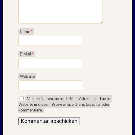
2015
Oktobe
2014
August
Name
*
2014
Juli
2014
Januar
E-Mail
*
2014
Dezemb
2013
Website
Septem
2013
Juni
2013
Meinen Namen, meine E-Mail-Adresse und meine
Website in diesem Browser speichern, bis ich wieder
April
kommentiere.
2013
Januar
2013
Dezemb