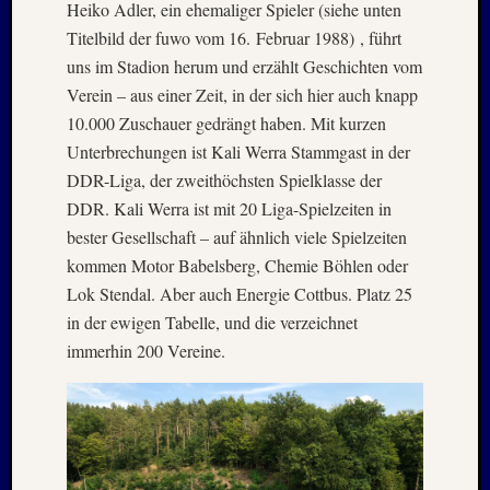
Holger
Heiko Adler, ein ehemaliger Spieler (siehe unten
bei
Titelbild der fuwo vom 16. Februar 1988) , führt
MAIL
uns im Stadion herum und erzählt Geschichten vom
–
Verein – aus einer Zeit, in der sich hier auch knapp
Januar
:
10.000 Zuschauer gedrängt haben. Mit kurzen
2020
Unterbrechungen ist Kali Werra Stammgast in der
Hannel
DDR-Liga, der zweithöchsten Spielklasse der
Alex
DDR. Kali Werra ist mit 20 Liga-Spielzeiten in
bei
bester Gesellschaft – auf ähnlich viele Spielzeiten
MAIL
kommen Motor Babelsberg, Chemie Böhlen oder
–
Januar
Lok Stendal. Aber auch Energie Cottbus. Platz 25
:
in der ewigen Tabelle, und die verzeichnet
2020
immerhin 200 Vereine.
Martin
K.
Burgha
bei
IRAN
–