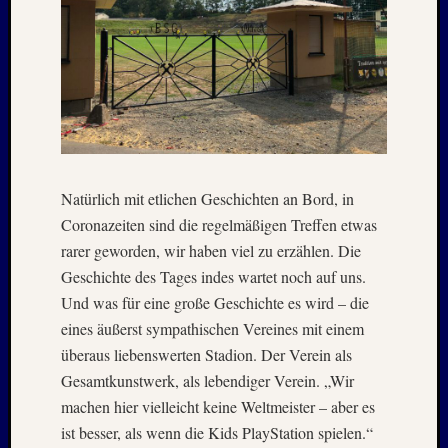
–
20./21.
Mai
2026
RIDDA
TEICH
–
Nachw
bei
Natürlich mit etlichen Geschichten an Bord, in
den
Coronazeiten sind die regelmäßigen Treffen etwas
Hauben
rarer geworden, wir haben viel zu erzählen. Die
und
Geschichte des Tages indes wartet noch auf uns.
Staren
Und was für eine große Geschichte es wird – die
–
eines äußerst sympathischen Vereines mit einem
15.
Mai
überaus liebenswerten Stadion. Der Verein als
2026
Gesamtkunstwerk, als lebendiger Verein. „Wir
machen hier vielleicht keine Weltmeister – aber es
ist besser, als wenn die Kids PlayStation spielen.“
Neueste