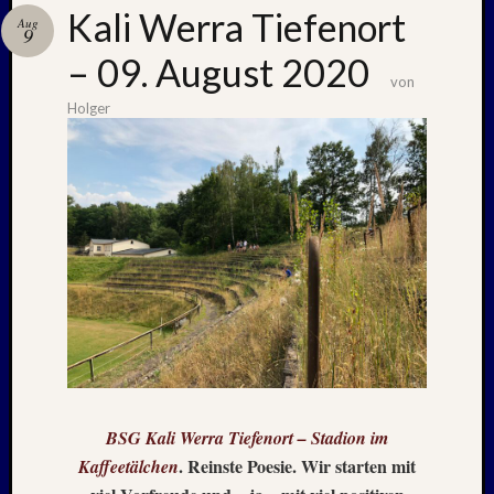
Kali Werra Tiefenort
Aug
9
– 09. August 2020
Neueste
von
Beiträge
Holger
Nachle
zu:
PSV
auf
Helgol
(21./22
NAPOL
+
CASTE
DEL
MONT
–
26.
BSG Kali Werra Tiefenort – Stadion im
–
. Reinste Poesie. Wir starten mit
Kaffeetälchen
31.