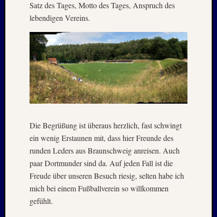
Satz des Tages, Motto des Tages, Anspruch des
Kommen
lebendigen Vereins.
Charles
Kutsch
bei
Lost
Places:
RAW
MAGD
–
April
:
Die Begrüßung ist überaus herzlich, fast schwingt
2018
ein wenig Erstaunen mit, dass hier Freunde des
Armin
runden Leders aus Braunschweig anreisen. Auch
bei
paar Dortmunder sind da. Auf jeden Fall ist die
ISLAN
–
Freude über unseren Besuch riesig, selten habe ich
Jahresw
mich bei einem Fußballverein so willkommen
:
gefühlt.
2021/2