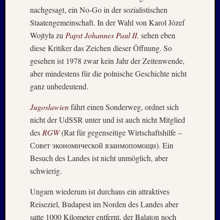
nachgesagt, ein No-Go in der sozialistischen
–
20./21.
Staatengemeinschaft. In der Wahl von Karol Józef
Mai
Wojtyła zu
Papst Johannes Paul II.
sehen eben
2026
diese Kritiker das Zeichen dieser Öffnung. So
RIDDA
gesehen ist 1978 zwar kein Jahr der Zeitenwende,
TEICH
aber mindestens für die polnische Geschichte nicht
–
ganz unbedeutend.
Nachw
bei
Jugoslawien
fährt einen Sonderweg, ordnet sich
den
Hauben
nicht der UdSSR unter und ist auch nicht Mitglied
und
des
RGW
(Rat für gegenseitige Wirtschaftshilfe –
Staren
Совет экономической взаимопомощи). Ein
–
Besuch des Landes ist nicht unmöglich, aber
15.
schwierig.
Mai
2026
Ungarn wiederum ist durchaus ein attraktives
Reiseziel, Budapest im Norden des Landes aber
satte 1000 Kilometer entfernt, der Balaton noch
Neueste