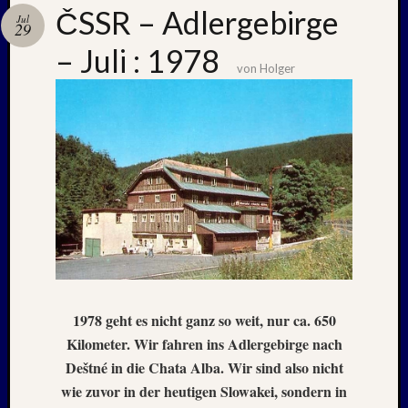
ČSSR – Adlergebirge
Jul
29
– Juli : 1978
Neueste
von
Holger
Beiträge
Nachle
zu:
PSV
auf
Helgol
(21./22
NAPOL
+
CASTE
DEL
MONT
1978 geht es nicht ganz so weit, nur ca. 650
–
Kilometer. Wir fahren ins Adlergebirge nach
26.
Deštné in die Chata Alba. Wir sind also nicht
–
wie zuvor in der heutigen Slowakei, sondern in
31.