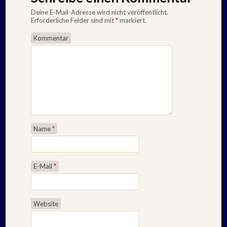
2010
Mai
Deine E-Mail-Adresse wird nicht veröffentlicht.
Erforderliche Felder sind mit
*
markiert.
2010
April
Kommentar
2010
Februar
2010
Oktobe
2009
Septem
2009
August
Name
*
2009
Juli
2009
E-Mail
*
Mai
2009
April
2009
Website
Oktobe
2008