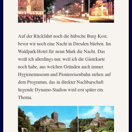
Februar
2018
Januar
2018
Dezemb
Auf der Rückfahrt noch die hübsche Burg Kost,
2017
Oktobe
bevor wir noch eine Nacht in Dresden blieben. Im
2017
Waldpark-Hotel für neun Mark die Nacht. Das
August
weiß ich allerdings nur, weil ich die Gästekarte
2017
noch habe, aus welchen Gründen auch immer.
Juni
Hygienemuseum und Pioniereisenbahn stehen auf
2017
dem Programm, das in direkter Nachbarschaft
Mai
2017
liegende Dynamo-Stadion wird erst später ein
April
Thema.
2017
März
2017
Januar
2017