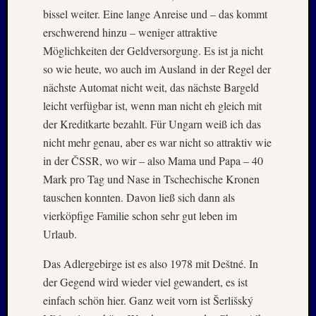
Kommen
bissel weiter. Eine lange Anreise und – das kommt
erschwerend hinzu – weniger attraktive
Charles
Möglichkeiten der Geldversorgung. Es ist ja nicht
Kutsch
so wie heute, wo auch im Ausland in der Regel der
bei
Lost
nächste Automat nicht weit, das nächste Bargeld
Places:
leicht verfügbar ist, wenn man nicht eh gleich mit
RAW
der Kreditkarte bezahlt. Für Ungarn weiß ich das
MAGD
nicht mehr genau, aber es war nicht so attraktiv wie
–
in der ČSSR, wo wir – also Mama und Papa – 40
April
:
Mark pro Tag und Nase in Tschechische Kronen
2018
tauschen konnten. Davon ließ sich dann als
Armin
vierköpfige Familie schon sehr gut leben im
bei
Urlaub.
ISLAN
–
Das Adlergebirge ist es also 1978 mit Deštné. In
Jahresw
der Gegend wird wieder viel gewandert, es ist
:
einfach schön hier. Ganz weit vorn ist Šerlišský
2021/2