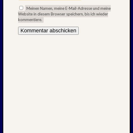
Juli
Meinen Namen, meine E-Mail-Adresse und meine
2008
Website in diesem Browser speichern, bis ich wieder
März
kommentiere.
2008
Dezemb
2007
Oktobe
2007
Septem
2007
Juli
2007
April
2007
Dezemb
2006
Juli
2006
April
2006