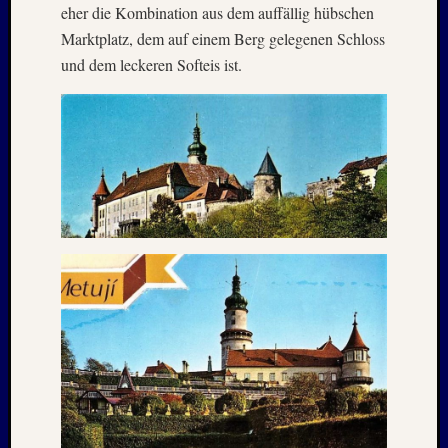
eher die Kombination aus dem auffällig hübschen
April
:
Marktplatz, dem auf einem Berg gelegenen Schloss
2019
und dem leckeren Softeis ist.
Archive
Juli
2026
Mai
2026
April
2026
März
2026
Januar
2026
Dezemb
2025
Novem