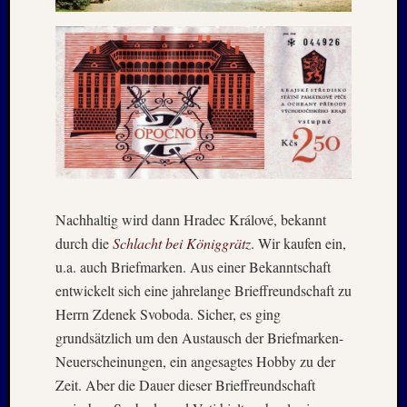
2020
Juli
2020
Juni
2020
Mai
2020
April
2020
März
2020
Nachhaltig wird dann Hradec Králové, bekannt
Januar
durch die
Schlacht bei Königgrätz
. Wir kaufen ein,
2020
u.a. auch Briefmarken. Aus einer Bekanntschaft
Oktobe
2019
entwickelt sich eine jahrelange Brieffreundschaft zu
Septem
Herrn Zdenek Svoboda. Sicher, es ging
2019
grundsätzlich um den Austausch der Briefmarken-
August
Neuerscheinungen, ein angesagtes Hobby zu der
2019
Zeit. Aber die Dauer dieser Brieffreundschaft
Juli
2019