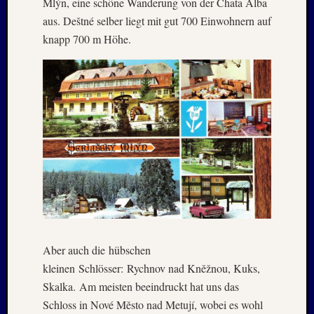
Holger
Mlýn, eine schöne Wanderung von der Chata Alba
bei
aus. Deštné selber liegt mit gut 700 Einwohnern auf
MAIL
knapp 700 m Höhe.
–
Januar
:
2020
Hannel
Alex
bei
MAIL
–
Januar
:
2020
Martin
K.
Aber auch die hübschen
Burgha
kleinen Schlösser: Rychnov nad Kněžnou, Kuks,
bei
Skalka. Am meisten beeindruckt hat uns das
IRAN
Schloss in Nové Město nad Metují, wobei es wohl
–