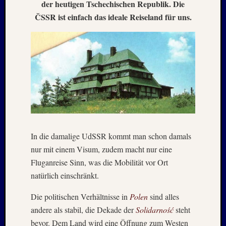
der heutigen Tschechischen Republik. Die
Mai
2026
ČSSR ist einfach das ideale Reiseland für uns.
RIDDA
TEICH
–
Nachw
bei
Schaf
und
Schwa
–
24.
In die damalige UdSSR kommt man schon damals
Mai
2026
nur mit einem Visum, zudem macht nur eine
RIDDA
Fluganreise Sinn, was die Mobilität vor Ort
TEICH
natürlich einschränkt.
–
Nachw
Die politischen Verhältnisse in
Polen
sind alles
bei
andere als stabil, die Dekade der
Solidarność
steht
den
bevor. Dem Land wird eine Öffnung zum Westen
Schwä