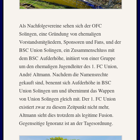
Novem
2016
Oktobe
2016
Als Nachfolgevereine sehen sich der OFC
Septem
Solingen, eine Gründung von ehemaligen
2016
Vorstandsmitgliedern, Sponsoren und Fans, und der
Juli
BSC Union Solingen, ein Zusammenschluss mit
2016
Juni
dem BSC Aufderhöhe, initiiert von einer Gruppe
2016
um den ehemaligen Jugendleiter des 1. FC Union,
Januar
André Altmann. Nachdem die Namensrechte
2016
gekauft sind, benennt sich Aufderhöhe in BSC
Dezemb
Union Solingen um und übernimmt das Wappen
2015
Septem
von Union Solingen gleich mit. Der 1. FC Union
2015
existiert zwar zu diesem Zeitpunkt nicht mehr,
Juli
Altmann sieht dies trotzdem als legitime Fusion.
2015
Gegenseitige Ignoranz ist an der Tagesordnung.
Mai
2015
März