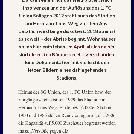
Mai
Insolvenzen und der Auflösung des 1. FC
2026
RIDDA
Union Solingen 2012 steht auch das Stadion
TEICH
am Hermann-Löns-Weg vor dem Aus.
–
Letztlich wird lange diskutiert, 2018 aber ist
Nachw
es soweit – der Abriss beginnt.
Wohnhäuser
bei
sollen hier entstehen.
Im April, als ich da bin,
Schaf
sind die ersten Bäume bereits verschunden.
und
Schwa
Eine Dokumentation mit vielleicht den
–
letzen Bildern eines dahingehenden
24.
Stadions.
Mai
2026
Heimat der SG Union, des 1. FC Union bzw. der
RIDDA
Vorgängervereine ist seit 1929 das Stadion am
TEICH
Hermann-Löns-Weg. Ein feines 16.000er Stadion.
–
Nachw
1950 und 1985 stehen Renovierungen an, ehe 2006
bei
die Kapazität auf 5.000 Zuschauer begrenzt werden
den
muss. „Verstöße gegen die
Schwä