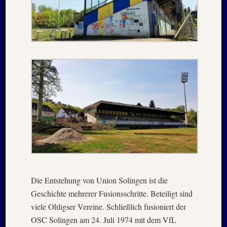
April
:
2019
Archive
Juli
2026
Mai
2026
April
2026
März
2026
Januar
Die Entstehung von Union Solingen ist die
2026
Geschichte mehrerer Fusionsschritte. Beteiligt sind
Dezemb
viele Ohligser Vereine. Schließlich fusioniert der
2025
Novem
OSC Solingen am 24. Juli 1974 mit dem VfL