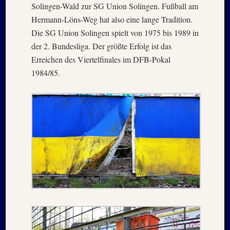
2025
Solingen-Wald zur SG Union Solingen. Fußball am
Oktobe
Hermann-Löns-Weg hat also eine lange Tradition.
2025
Die SG Union Solingen spielt von 1975 bis 1989 in
Septem
der 2. Bundesliga. Der größte Erfolg ist das
2025
August
Erreichen des Viertelfinales im DFB-Pokal
2025
1984/85.
Juli
2025
Juni
2025
Mai
2025
April
2025
März
2025
Januar
2025
Novem
2024