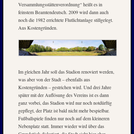
Versammlungsstättenverordnung“ heißt es in
–
feinstem Beamtendeutsch. 2009 wird dann auch
20./21.
Mai
noch die 1982 errichtete Flutlichtanlage stillgelegt.
2026
Aus Kostengründen.
RIDDA
TEICH
–
Nachw
bei
den
Im gleichen Jahr soll das Stadion renoviert werden,
Hauben
und
was aber von der Stadt – ebenfalls aus
Staren
Kostengründen – gestrichen wird. Und drei Jahre
–
später mit der Auflösung des Vereins ist es dann
15.
ganz vorbei, das Stadion wird nur noch notdürftig
Mai
gepflegt, der Platz ist bald nicht mehr bespielbar.
2026
Fußballspiele finden nur noch auf dem kleineren
Nebenplatz statt. Immer wieder wird über das
Neueste
Grundstück diskutiert, die Stadt sieht hier eher