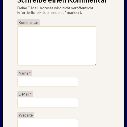
2010
Mai
Deine E-Mail-Adresse wird nicht veröffentlicht.
Erforderliche Felder sind mit
*
markiert.
2010
April
Kommentar
2010
Februar
2010
Oktobe
2009
Septem
2009
August
Name
*
2009
Juli
2009
Mai
E-Mail
*
2009
April
2009
Website
Oktobe
2008