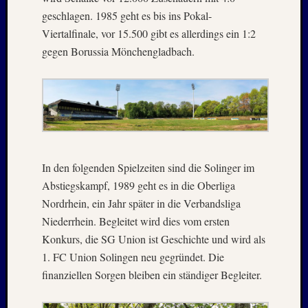
Juli
geschlagen. 1985 geht es bis ins Pokal-
2022
Juni
Viertalfinale, vor 15.500 gibt es allerdings ein 1:2
2022
gegen Borussia Mönchengladbach.
Mai
2022
April
2022
März
2022
Februar
In den folgenden Spielzeiten sind die Solinger im
2022
Januar
Abstiegskampf, 1989 geht es in die Oberliga
2022
Nordrhein, ein Jahr später in die Verbandsliga
Oktobe
Niederrhein. Begleitet wird dies vom ersten
2021
Konkurs, die SG Union ist Geschichte und wird als
Septem
1. FC Union Solingen neu gegründet. Die
2021
August
finanziellen Sorgen bleiben ein ständiger Begleiter.
2021
Juli