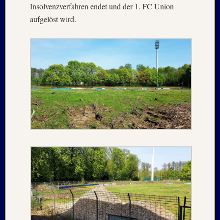
Insolvenzverfahren endet und der 1. FC Union
Juni
aufgelöst wird.
2019
April
2019
März
2019
Novem
2018
Oktobe
2018
August
2018
Juli
2018
Juni
2018
Mai
2018
April
2018