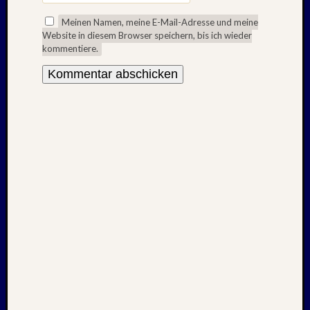
Juli
Meinen Namen, meine E-Mail-Adresse und meine
2008
Website in diesem Browser speichern, bis ich wieder
März
kommentiere.
2008
Dezemb
2007
Oktobe
2007
Septem
2007
Juli
2007
April
2007
Dezemb
2006
Juli
2006
April
2006