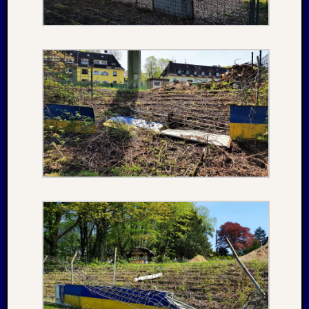
Februar
2018
Januar
2018
Dezemb
2017
Oktobe
2017
August
2017
Juni
2017
Mai
2017
April
2017
März
2017
Januar
2017