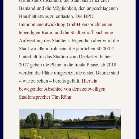
Kommen
Bauland und die Möglichkeit, den angeschlagenen
Haushalt etwas zu entlasten.
Die BPD
Charles
Kutsch
Immobilienentwicklung GmbH verspricht einen
bei
lebendigen Raum und die Stadt erhofft sich eine
Lost
Aufwertung des Stadtteils
. Eigentlich aber wird die
Places:
Stadt vor allem froh sein, die jährlichen 30.000 €
RAW
Unterhalt für das Stadion vom Deckel zu haben.
MAGD
2017 gehen die Pläne in die finale Phase, ab 2018
–
April
werden die Pläne umgesetzt, die ersten Bäume sind
:
– wie zu sehen – bereits gefällt.
Hier ein
2018
bewegender Abschied von dem zeitweiligen
Armin
Stadionsprecher Tim Röhn
.
bei
ISLAN
–
Jahresw
:
2021/2