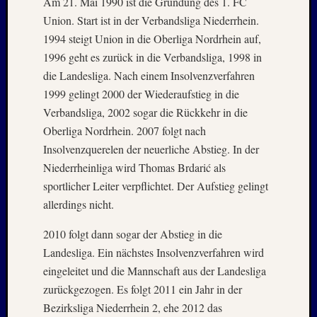
Am 21. Mai 1990 ist die Gründung des 1. FC
2020
Union. Start ist in der Verbandsliga Niederrhein.
Juli
2020
1994 steigt Union in die Oberliga Nordrhein auf,
Juni
1996 geht es zurück in die Verbandsliga, 1998 in
2020
die Landesliga. Nach einem Insolvenzverfahren
Mai
1999 gelingt 2000 der Wiederaufstieg in die
2020
Verbandsliga, 2002 sogar die Rückkehr in die
April
2020
Oberliga Nordrhein. 2007 folgt nach
März
Insolvenzquerelen der neuerliche Abstieg. In der
2020
Niederrheinliga wird Thomas Brdarić als
Januar
sportlicher Leiter verpflichtet. Der Aufstieg gelingt
2020
allerdings nicht.
Oktobe
2019
2010 folgt dann sogar der Abstieg in die
Septem
Landesliga. Ein nächstes Insolvenzverfahren wird
2019
August
eingeleitet und die Mannschaft aus der Landesliga
2019
zurückgezogen. Es folgt 2011 ein Jahr in der
Juli
Bezirksliga Niederrhein 2, ehe 2012 das
2019