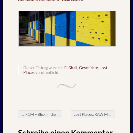
2012
Oktobe
2012
Septem
2012
Mai
2012
Januar
2012
Novem
Dieser Eintrag wurde in
Fußball
,
Geschichte
,
Lost
2011
Places
veröffentlicht.
Oktobe
2011
Juli
2011
Juni
2011
Oktobe
←
FCM – Blick in die Geschichte + Aufstieg in die 2. Liga am 21.04.2018
Lost Places: RAW MAGDEBURG – April : 2018
Beitragsnavigation
2010
August
Schreibe einen Kommentar