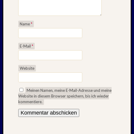
2021
Juni
2021
Mai
Name
*
2021
April
2021
E-Mail
*
März
2021
Februar
Website
2021
Januar
2021
Dezemb
Meinen Namen, meine E-Mail-Adresse und meine
Website in diesem Browser speichern, bis ich wieder
2020
kommentiere.
Oktobe
2020
Septem
2020
August