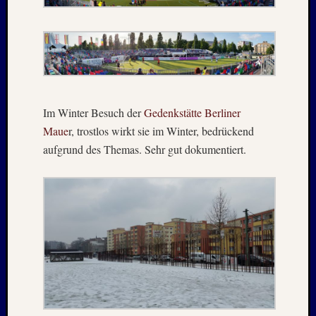
April
:
2019
Archive
Im Winter Besuch der
Gedenkstätte Berliner
Juli
Maue
r, trostlos wirkt sie im Winter, bedrückend
2026
Mai
aufgrund des Themas. Sehr gut dokumentiert.
2026
April
2026
März
2026
Januar
2026
Dezemb
2025
Novem