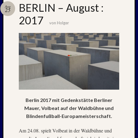
BERLIN – August :
Aug
25
2017
Neueste
von
Holger
Beiträge
Nachle
zu:
PSV
auf
Helgol
(21./22
NAPOL
+
CASTE
DEL
Berlin 2017 mit Gedenkstätte Berliner
MONT
Mauer, Volbeat auf der Waldbühne und
–
Blindenfußball-Europameisterschaft.
26.
–
Am 24.08. spielt Volbeat in der Waldbühne und
31.