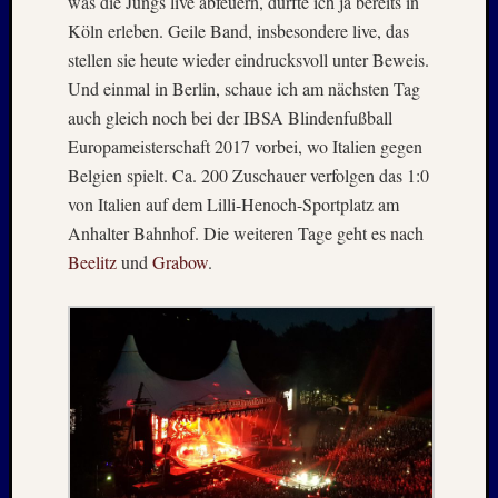
was die Jungs live abfeuern, durfte ich ja bereits in
Mai
Köln erleben. Geile Band, insbesondere live, das
2026
RIDDA
stellen sie heute wieder eindrucksvoll unter Beweis.
TEICH
Und einmal in Berlin, schaue ich am nächsten Tag
–
auch gleich noch bei der IBSA Blindenfußball
Nachw
Europameisterschaft 2017 vorbei, wo Italien gegen
bei
Belgien spielt. Ca. 200 Zuschauer verfolgen das 1:0
Schaf
von Italien auf dem Lilli-Henoch-Sportplatz am
und
Schwa
Anhalter Bahnhof. Die weiteren Tage geht es nach
–
Beelitz
und
Grabow
.
24.
Mai
2026
RIDDA
TEICH
–
Nachw
bei
den
Schwä