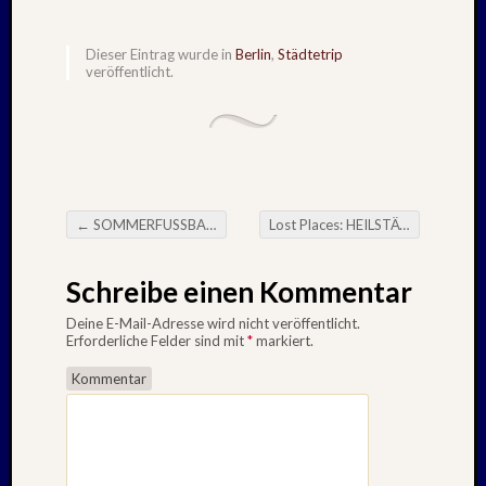
Juli
2022
Juni
Dieser Eintrag wurde in
Berlin
,
Städtetrip
2022
veröffentlicht.
Mai
2022
April
2022
März
2022
←
SOMMERFUSSBALL – August : 2017
Lost Places: HEILSTÄTTEN BEELITZ – August : 2017
Februar
Beitragsnavigation
2022
Schreibe einen Kommentar
Januar
2022
Deine E-Mail-Adresse wird nicht veröffentlicht.
Oktobe
Erforderliche Felder sind mit
*
markiert.
2021
Kommentar
Septem
2021
August
2021
Juli