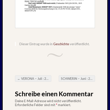
Juni
2019
April
2019
März
2019
Novem
2018
Dieser Eintrag wurde in
Geschichte
veröffentlicht.
Oktobe
2018
August
2018
Juli
2018
←
VERONA – Juli : 2001
SCHWERIN – Juni : 2002
→
Juni
Beitragsnavigation
2018
Mai
Schreibe einen Kommentar
2018
Deine E-Mail-Adresse wird nicht veröffentlicht.
April
Erforderliche Felder sind mit
*
markiert.
2018