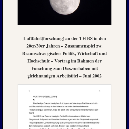
Mai
2026
RIDDA
TEICH
–
Nachw
Luftfahrt(forschung) an der TH BS in den
bei
20er/30er Jahren – Zusammenspiel zw.
Schaf
und
Braunschweigischer Politik, Wirtschaft und
Schwa
Hochschule – Vortrag im Rahmen der
–
Forschung zum Diss.vorhaben mit
24.
gleichnamigen Arbeitstitel – Juni 2002
Mai
2026
RIDDA
TEICH
–
Nachw
bei
den
Schwä