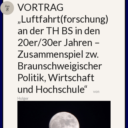
VORTRAG
Jun
8
„Luftfahrt(forschung)
Neueste
Beiträge
an der TH BS in den
Nachle
20er/30er Jahren –
zu:
PSV
Zusammenspiel zw.
auf
Helgol
Braunschweigischer
(21./22
NAPOL
Politik, Wirtschaft
+
und Hochschule“
CASTE
von
DEL
MONT
Holger
–
26.
–
31.