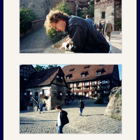
August
2005
Juli
2005
Juni
2005
Mai
2005
Oktobe
2004
August
2004
Juni
2004
Mai
2004
März
2004
Juni
2003