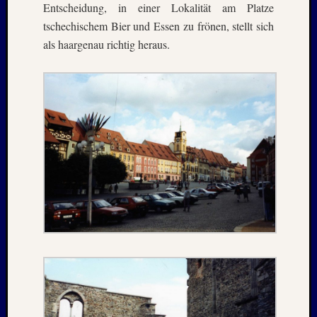
Entscheidung, in einer Lokalität am Platze
2012
Oktobe
tschechischem Bier und Essen zu frönen, stellt sich
2012
als haargenau richtig heraus.
Septem
2012
Mai
2012
Januar
2012
Novem
2011
Oktobe
2011
Juli
2011
Juni
2011
Oktobe
2010
August