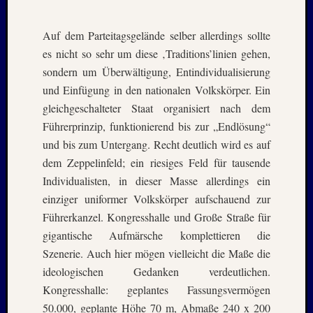
Holger
bei
MAIL
Auf dem Parteitagsgelände selber allerdings sollte
–
es nicht so sehr um diese ‚Traditions’linien gehen,
Januar
sondern um Überwältigung, Entindividualisierung
:
und Einfügung in den nationalen Volkskörper. Ein
2020
gleichgeschalteter Staat organisiert nach dem
Hannel
Alex
Führerprinzip, funktionierend bis zur „Endlösung“
bei
und bis zum Untergang. Recht deutlich wird es auf
MAIL
dem Zeppelinfeld; ein riesiges Feld für tausende
–
Individualisten, in dieser Masse allerdings ein
Januar
einziger uniformer Volkskörper aufschauend zur
:
2020
Führerkanzel. Kongresshalle und Große Straße für
Martin
gigantische Aufmärsche komplettieren die
K.
Szenerie. Auch hier mögen vielleicht die Maße die
Burgha
ideologischen Gedanken verdeutlichen.
bei
Kongresshalle: geplantes Fassungsvermögen
IRAN
50.000, geplante Höhe 70 m, Abmaße 240 x 200
–