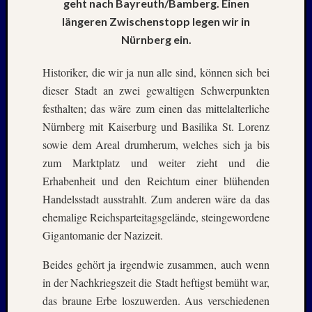
geht nach Bayreuth/Bamberg. Einen
Mai
2026
längeren Zwischenstopp legen wir in
RIDDA
Nürnberg ein.
TEICH
–
Historiker, die wir ja nun alle sind, können sich bei
Nachw
dieser Stadt an zwei gewaltigen Schwerpunkten
bei
festhalten; das wäre zum einen das mittelalterliche
Schaf
Nürnberg mit Kaiserburg und Basilika St. Lorenz
und
Schwa
sowie dem Areal drumherum, welches sich ja bis
–
zum Marktplatz und weiter zieht und die
24.
Erhabenheit und den Reichtum einer blühenden
Mai
Handelsstadt ausstrahlt. Zum anderen wäre da das
2026
ehemalige Reichsparteitagsgelände, steingewordene
RIDDA
TEICH
Gigantomanie der Nazizeit.
–
Beides gehört ja irgendwie zusammen, auch wenn
Nachw
bei
in der Nachkriegszeit die Stadt heftigst bemüht war,
den
das braune Erbe loszuwerden. Aus verschiedenen
Schwä