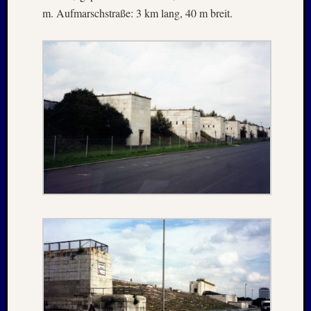
April
m. Aufmarschstraße: 3 km lang, 40 m breit.
:
2019
Archive
Juli
2026
Mai
2026
April
2026
März
2026
Januar
2026
Dezemb
2025
Novem