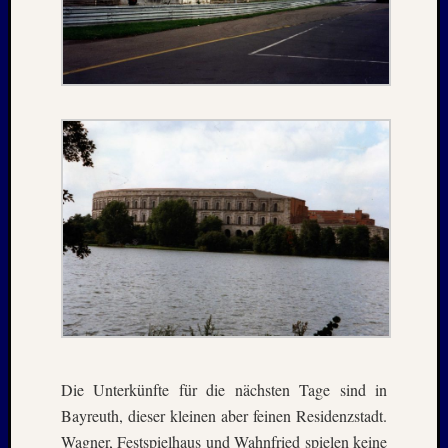
2025
Oktobe
2025
Septem
2025
August
2025
Juli
2025
Juni
2025
Mai
2025
April
2025
März
2025
Januar
Die Unterkünfte für die nächsten Tage sind in
2025
Bayreuth, dieser kleinen aber feinen Residenzstadt.
Novem
Wagner, Festspielhaus und Wahnfried spielen keine
2024