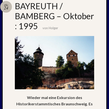
BAYREUTH /
Okt
24
BAMBERG – Oktober
Neueste
Beiträge
: 1995
von
Holger
Nachle
zu:
PSV
auf
Helgol
(21./22
NAPOL
+
CASTE
DEL
MONT
–
26.
Wieder mal eine Exkursion des
–
Historikerstammtisches Braunschweig. Es
31.