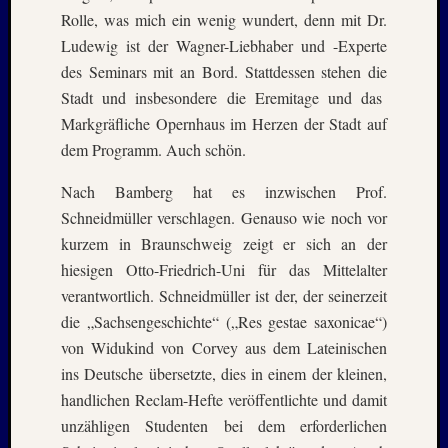
Oktobe
Rolle, was mich ein wenig wundert, denn mit Dr.
2024
Ludewig ist der Wagner-Liebhaber und -Experte
Septem
des Seminars mit an Bord. Stattdessen stehen die
2024
Stadt und insbesondere die Eremitage und das
August
Markgräfliche Opernhaus im Herzen der Stadt auf
2024
dem Programm. Auch schön.
Juli
2024
Nach Bamberg hat es inzwischen Prof.
Juni
2024
Schneidmüller verschlagen. Genauso wie noch vor
Mai
kurzem in Braunschweig zeigt er sich an der
2024
hiesigen Otto-Friedrich-Uni für das Mittelalter
April
verantwortlich. Schneidmüller ist der, der seinerzeit
2024
die „Sachsengeschichte“ („Res gestae saxonicae“)
Januar
von Widukind von Corvey aus dem Lateinischen
2024
Novem
ins Deutsche übersetzte, dies in einem der kleinen,
2023
handlichen Reclam-Hefte veröffentlichte und damit
Oktobe
unzähligen Studenten bei dem erforderlichen
2023