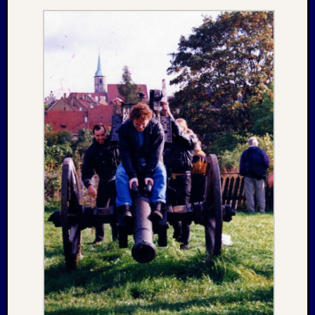
Oktobe
2002
Juni
2002
Juli
2001
Mai
2001
August
2000
April
1999
Oktobe
1997
März
1997
Juni
1996
Mai
1996
März