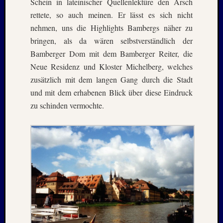
Schein in lateinischer Quellenlektüre den Arsch
August
rettete, so auch meinen. Er lässt es sich nicht
2023
Juli
nehmen, uns die Highlights Bambergs näher zu
2023
bringen, als da wären selbstverständlich der
Juni
Bamberger Dom mit dem Bamberger Reiter, die
2023
Neue Residenz und Kloster Michelberg, welches
Mai
zusätzlich mit dem langen Gang durch die Stadt
2023
und mit dem erhabenen Blick über diese Eindruck
April
2023
zu schinden vermochte.
Februar
2023
Januar
2023
Novem
2022
Oktobe
2022
August
2022