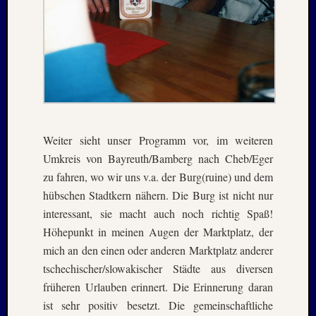
2015
Oktobe
2014
August
2014
Juli
2014
Januar
2014
Weiter sieht unser Programm vor, im weiteren
Dezemb
Umkreis von Bayreuth/Bamberg nach Cheb/Eger
2013
zu fahren, wo wir uns v.a. der Burg(ruine) und dem
Septem
hübschen Stadtkern nähern. Die Burg ist nicht nur
2013
interessant, sie macht auch noch richtig Spaß!
Juni
2013
Höhepunkt in meinen Augen der Marktplatz, der
April
mich an den einen oder anderen Marktplatz anderer
2013
tschechischer/slowakischer Städte aus diversen
Januar
früheren Urlauben erinnert. Die Erinnerung daran
2013
ist sehr positiv besetzt. Die gemeinschaftliche
Dezemb