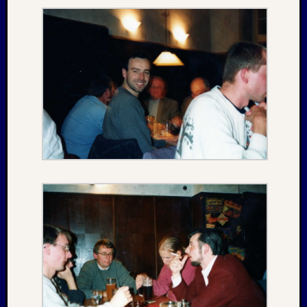
Februar
2018
Januar
2018
Dezemb
2017
Oktobe
2017
August
2017
Juni
2017
Mai
2017
April
2017
März
2017
Januar
2017