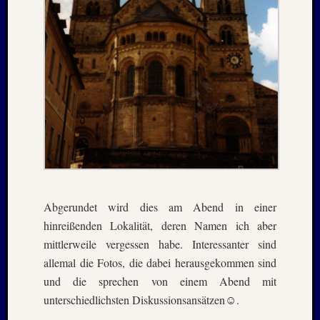
Juni
2019
April
2019
März
2019
Novem
2018
Oktobe
2018
August
2018
Juli
Abgerundet wird dies am Abend in einer
2018
hinreißenden Lokalität, deren Namen ich aber
Juni
mittlerweile vergessen habe. Interessanter sind
2018
allemal die Fotos, die dabei herausgekommen sind
Mai
und die sprechen von einem Abend mit
2018
April
unterschiedlichsten Diskussionsansätzen☺.
2018