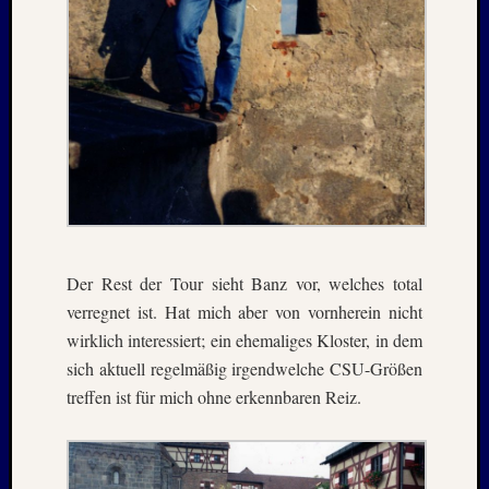
Juli
2008
März
2008
Dezemb
2007
Oktobe
2007
Septem
2007
Juli
Der Rest der Tour sieht Banz vor, welches total
2007
April
verregnet ist. Hat mich aber von vornherein nicht
2007
wirklich interessiert; ein ehemaliges Kloster, in dem
Dezemb
sich aktuell regelmäßig irgendwelche CSU-Größen
2006
treffen ist für mich ohne erkennbaren Reiz.
Juli
2006
April
2006