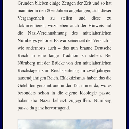
Gründen blieben einige Zeugen der Zeit und so hat
–
man hier in den 80er Jahren angefangen, sich dieser
20./21.
Vergangenheit zu stellen und diese zu
Mai
2026
dokumentieren, wozu eben auch der Hinweis auf
RIDDA
die Nazi-Vereinnahmung des mittelalterlichen
TEICH
Nürnbergs gehörte. Es war seinerzeit der Versuch –
–
wie andernorts auch – das nun braune Deutsche
Nachw
Reich in eine lange Tradition zu stellen. Bei
bei
Nürnberg mit der Brücke von den mittelalterlichen
den
Hauben
Reichstagen zum Reichsparteitag im zwölfjährigen
und
tausendjährigen Reich. Eklektizismus haben das die
Staren
Gelehrten genannt und in der Tat, immer da, wo es
–
besonders schön in die eigene Ideologie passte,
15.
haben die Nazis beherzt zugegriffen. Nürnberg
Mai
2026
passte da ganz hervorragend.
Neueste