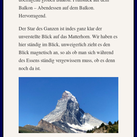
April
Balkon – Abendessen auf dem Balkon.
:
Hervorragend.
2019
Der Star des Ganzen ist indes ganz klar der
unverstellte Blick auf das Matterhorn. Wir haben es
Archive
hier ständig im Blick, unweigerlich zieht es den
Juli
Blick magnetisch an, so als ob man sich während
2026
des Essens ständig vergewissern muss, ob es denn
Mai
noch da ist.
2026
April
2026
März
2026
Januar
2026
Dezemb
2025
Novem