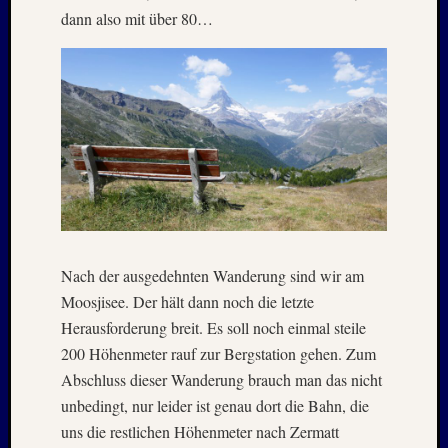
Aalto
dann also mit über 80…
Alpen
Berlin
BTSV
CSSR-
Urlaub
Der
Norden
Fußbal
Geschi
Harz
Iconic
Nach der ausgedehnten Wanderung sind wir am
Houses
Moosjisee. Der hält dann noch die letzte
Kurztri
Lost
Herausforderung breit. Es soll noch einmal steile
Places
200 Höhenmeter rauf zur Bergstation gehen. Zum
Mittel
Abschluss dieser Wanderung brauch man das nicht
Nordlä
unbedingt, nur leider ist genau dort die Bahn, die
Ostsee
uns die restlichen Höhenmeter nach Zermatt
Ostsee