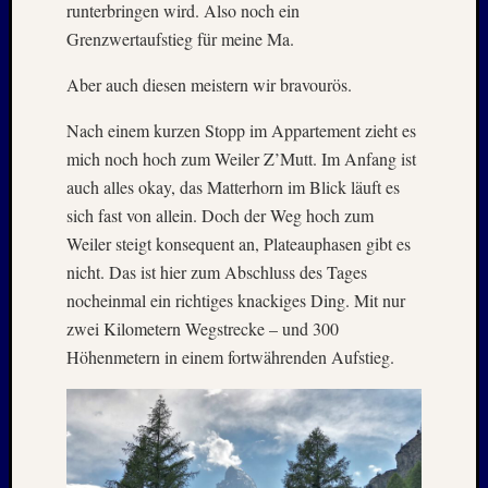
runterbringen wird. Also noch ein
PSV
Städtet
Grenzwertaufstieg für meine Ma.
Urlaub
Wande
Aber auch diesen meistern wir bravourös.
Nach einem kurzen Stopp im Appartement zieht es
Meta
mich noch hoch zum Weiler Z’Mutt. Im Anfang ist
auch alles okay, das Matterhorn im Blick läuft es
Anmel
sich fast von allein. Doch der Weg hoch zum
Feed
Weiler steigt konsequent an, Plateauphasen gibt es
der
Einträg
nicht. Das ist hier zum Abschluss des Tages
Kommen
nocheinmal ein richtiges knackiges Ding. Mit nur
Feed
zwei Kilometern Wegstrecke – und 300
WordPr
Höhenmetern in einem fortwährenden Aufstieg.