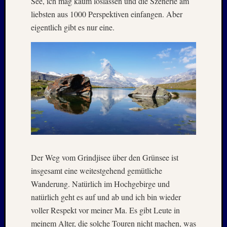
See, ich mag kaum loslassen und die Szenerie am
1983
liebsten aus 1000 Perspektiven einfangen. Aber
Juli
1982
eigentlich gibt es nur eine.
Februar
1982
August
1980
Februar
1979
Juli
1978
August
1977
Juli
Der Weg vom Grindjisee über den Grünsee ist
1976
insgesamt eine weitestgehend gemütliche
August
1975
Wanderung. Natürlich im Hochgebirge und
natürlich geht es auf und ab und ich bin wieder
voller Respekt vor meiner Ma. Es gibt Leute in
Kategori
meinem Alter, die solche Touren nicht machen, was