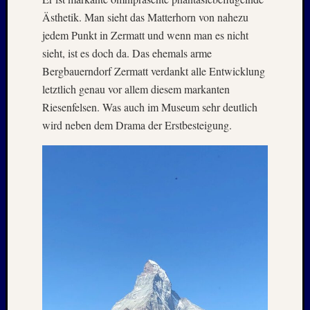
August
Ästhetik. Man sieht das Matterhorn von nahezu
2023
jedem Punkt in Zermatt und wenn man es nicht
Juli
2023
sieht, ist es doch da. Das ehemals arme
Juni
Bergbauerndorf Zermatt verdankt alle Entwicklung
2023
letztlich genau vor allem diesem markanten
Mai
Riesenfelsen. Was auch im Museum sehr deutlich
2023
wird neben dem Drama der Erstbesteigung.
April
2023
Februar
2023
Januar
2023
Novem
2022
Oktobe
2022
August
2022