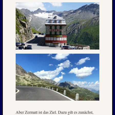
Kommen
Charles
Kutsch
bei
Lost
Places:
RAW
MAGD
–
April
:
2018
Armin
bei
ISLAN
–
Jahresw
:
2021/2
Aber Zermatt ist das Ziel. Dazu gilt es zunächst,