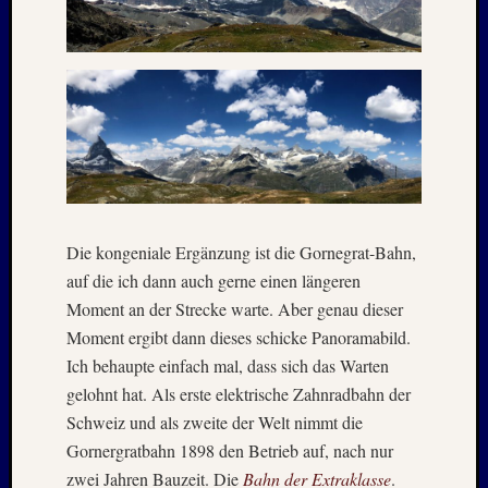
Juni
2019
April
2019
März
2019
Novem
2018
Oktobe
2018
Die kongeniale Ergänzung ist die Gornegrat-Bahn,
August
auf die ich dann auch gerne einen längeren
2018
Moment an der Strecke warte. Aber genau dieser
Juli
2018
Moment ergibt dann dieses schicke Panoramabild.
Juni
Ich behaupte einfach mal, dass sich das Warten
2018
gelohnt hat. Als erste elektrische Zahnradbahn der
Mai
Schweiz und als zweite der Welt nimmt die
2018
Gornergratbahn 1898 den Betrieb auf, nach nur
April
zwei Jahren Bauzeit. Die
Bahn der Extraklasse
.
2018