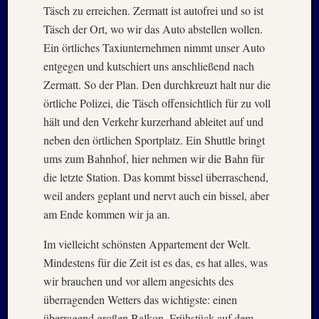
Holger
Täsch zu erreichen. Zermatt ist autofrei und so ist
bei
Täsch der Ort, wo wir das Auto abstellen wollen.
MAIL
Ein örtliches Taxiunternehmen nimmt unser Auto
–
Januar
entgegen und kutschiert uns anschließend nach
:
Zermatt. So der Plan. Den durchkreuzt halt nur die
2020
örtliche Polizei, die Täsch offensichtlich für zu voll
Hannel
hält und den Verkehr kurzerhand ableitet auf und
Alex
neben den örtlichen Sportplatz. Ein Shuttle bringt
bei
MAIL
ums zum Bahnhof, hier nehmen wir die Bahn für
–
die letzte Station. Das kommt bissel überraschend,
Januar
weil anders geplant und nervt auch ein bissel, aber
:
am Ende kommen wir ja an.
2020
Martin
Im vielleicht schönsten Appartement der Welt.
K.
Mindestens für die Zeit ist es das, es hat alles, was
Burgha
wir brauchen und vor allem angesichts des
bei
IRAN
überragenden Wetters das wichtigste: einen
–
überragend großen Balkon. Frühstück auf dem