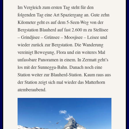
Oktobe
2002
Im Vergleich zum ersten Tag steht für den
Juni
folgenden Tag eine Art Spaziergang an. Gute zehn
2002
Kilometer geht es auf dem 5-Seen-Weg von der
Juli
Bergstation Blauherd auf fast 2.600 m zu Stellisee
2001
– Grindjisee – Grünsee – Moosjisee – Leisee und
Mai
wieder zurück zur Bergstation. Die Wanderung
2001
August
vereinigt Bewegung, Flora und ein weiteres Mal
2000
unfassbare Panoramen in einem. In Zermatt geht’s
April
los mit der Sunnegga-Bahn. Danach noch eine
1999
Station weiter zur Blauherd-Station. Kaum raus aus
Oktobe
der Station zeigt sich mal wieder das Matterhorn
1997
März
atemberaubend.
1997
Juni
1996
Mai
1996
März