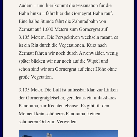
2021
Zudem – und hier kommt die Faszination für die
Juni
Bahn hinzu – fährt hier die Gornegrat-Bahn rauf.
2021
Eine halbe Stunde fährt die Zahnradbahn von
Mai
Zermatt auf 1.600 Metern zum Gornergrat auf
2021
3.135 Metern. Die Perspektiven wechseln rasant, es
April
ist ein Ritt durch die Vegetationen. Kurz nach
2021
März
Zermatt fahren wir noch durch Arvenwälder, wenig
2021
später blicken wir nur noch auf die Wipfel und
Februar
schon sind wir am Gornergrat auf einer Höhe ohne
2021
große Vegetation.
Januar
2021
3.135 Meter. Die Luft ist unfassbar klar, zur Linken
Dezemb
der Gornergratgletscher, geradeaus ein unfassbares
2020
Panorama, zur Rechten ebenso. Es gibt für den
Oktobe
2020
Moment kein schöneres Panorama, keinen
Septem
schöneren Ort zum Verweilen.
2020
August