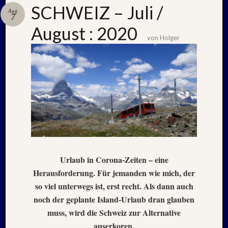
SCHWEIZ – Juli /
Aug
7
August : 2020
Neueste
von
Holger
Beiträge
Nachle
zu:
PSV
auf
Helgol
(21./22
NAPOL
+
CASTE
Urlaub in Corona-Zeiten – eine
DEL
Herausforderung. Für jemanden wie mich, der
MONT
so viel unterwegs ist, erst recht. Als dann auch
–
26.
noch der geplante Island-Urlaub dran glauben
–
muss, wird die Schweiz zur Alternative
31.
auserkoren.