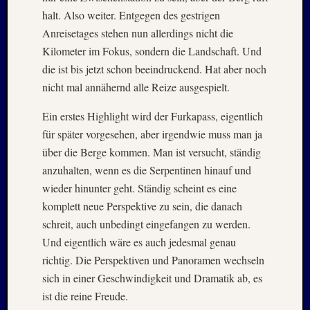
–
halt. Also weiter. Entgegen des gestrigen
20./21.
Anreisetages stehen nun allerdings nicht die
Mai
Kilometer im Fokus, sondern die Landschaft. Und
2026
die ist bis jetzt schon beeindruckend. Hat aber noch
RIDDA
nicht mal annähernd alle Reize ausgespielt.
TEICH
–
Ein erstes Highlight wird der Furkapass, eigentlich
Nachw
für später vorgesehen, aber irgendwie muss man ja
bei
den
über die Berge kommen. Man ist versucht, ständig
Hauben
anzuhalten, wenn es die Serpentinen hinauf und
und
wieder hinunter geht. Ständig scheint es eine
Staren
komplett neue Perspektive zu sein, die danach
–
schreit, auch unbedingt eingefangen zu werden.
15.
Und eigentlich wäre es auch jedesmal genau
Mai
2026
richtig. Die Perspektiven und Panoramen wechseln
sich in einer Geschwindigkeit und Dramatik ab, es
ist die reine Freude.
Neueste