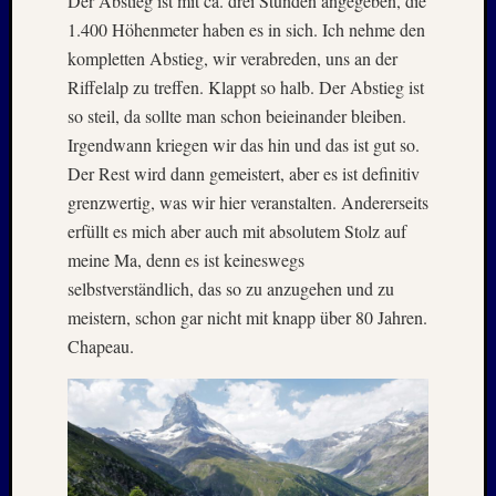
Der Abstieg ist mit ca. drei Stunden angegeben, die
Novem
1.400 Höhenmeter haben es in sich. Ich nehme den
2016
Oktobe
kompletten Abstieg, wir verabreden, uns an der
2016
Riffelalp zu treffen. Klappt so halb. Der Abstieg ist
Septem
so steil, da sollte man schon beieinander bleiben.
2016
Irgendwann kriegen wir das hin und das ist gut so.
Juli
Der Rest wird dann gemeistert, aber es ist definitiv
2016
Juni
grenzwertig, was wir hier veranstalten. Andererseits
2016
erfüllt es mich aber auch mit absolutem Stolz auf
Januar
meine Ma, denn es ist keineswegs
2016
selbstverständlich, das so zu anzugehen und zu
Dezemb
meistern, schon gar nicht mit knapp über 80 Jahren.
2015
Chapeau.
Septem
2015
Juli
2015
Mai
2015
März