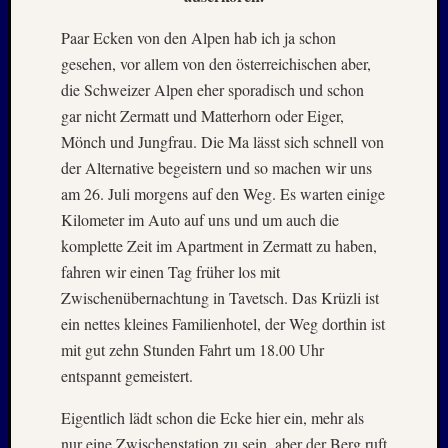
Mai
2026
Paar Ecken von den Alpen hab ich ja schon
RIDDA
gesehen, vor allem von den österreichischen aber,
TEICH
die Schweizer Alpen eher sporadisch und schon
–
gar nicht Zermatt und Matterhorn oder Eiger,
Nachw
bei
Mönch und Jungfrau. Die Ma lässt sich schnell von
Schaf
der Alternative begeistern und so machen wir uns
und
am 26. Juli morgens auf den Weg. Es warten einige
Schwa
Kilometer im Auto auf uns und um auch die
–
komplette Zeit im Apartment in Zermatt zu haben,
24.
Mai
fahren wir einen Tag früher los mit
2026
Zwischenübernachtung in Tavetsch. Das Krüzli ist
RIDDA
ein nettes kleines Familienhotel, der Weg dorthin ist
TEICH
mit gut zehn Stunden Fahrt um 18.00 Uhr
–
entspannt gemeistert.
Nachw
bei
Eigentlich lädt schon die Ecke hier ein, mehr als
den
nur eine Zwischenstation zu sein, aber der Berg ruft
Schwä