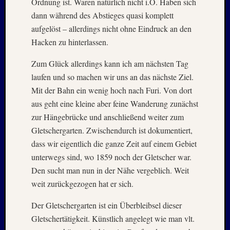
Ordnung ist. Waren natürlich nicht i.O. Haben sich
2010
Mai
dann während des Abstieges quasi komplett
2010
aufgelöst – allerdings nicht ohne Eindruck an den
April
Hacken zu hinterlassen.
2010
Februar
Zum Glück allerdings kann ich am nächsten Tag
2010
laufen und so machen wir uns an das nächste Ziel.
Oktobe
Mit der Bahn ein wenig hoch nach Furi. Von dort
2009
aus geht eine kleine aber feine Wanderung zunächst
Septem
2009
zur Hängebrücke und anschließend weiter zum
August
Gletschergarten. Zwischendurch ist dokumentiert,
2009
dass wir eigentlich die ganze Zeit auf einem Gebiet
Juli
unterwegs sind, wo 1859 noch der Gletscher war.
2009
Den sucht man nun in der Nähe vergeblich. Weit
Mai
2009
weit zurückgezogen hat er sich.
April
Der Gletschergarten ist ein Überbleibsel dieser
2009
Oktobe
Gletschertätigkeit. Künstlich angelegt wie man vlt.
2008