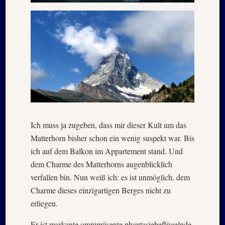
Oktobe
2024
Septem
2024
August
2024
Juli
2024
Juni
2024
Mai
Ich muss ja zugeben, dass mir dieser Kult um das
2024
Matterhorn bisher schon ein wenig suspekt war. Bis
April
ich auf dem Balkon im Appartement stand. Und
2024
Januar
dem Charme des Matterhorns augenblicklich
2024
verfallen bin. Nun weiß ich: es ist unmöglich, dem
Novem
Charme dieses einzigartigen Berges nicht zu
2023
erliegen.
Oktobe
2023
Er ist markante omnipräsente phantasiebeflügelnde