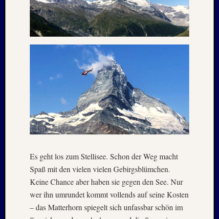
1996
Februar
1996
Oktobe
1995
Februar
1995
Juni
1994
Oktobe
1993
Januar
1993
August
Es geht los zum Stellisee. Schon der Weg macht
1989
Spaß mit den vielen vielen Gebirgsblümchen.
Mai
1986
Keine Chance aber haben sie gegen den See. Nur
Januar
wer ihn umrundet kommt vollends auf seine Kosten
1985
– das Matterhorn spiegelt sich unfassbar schön im
Juli