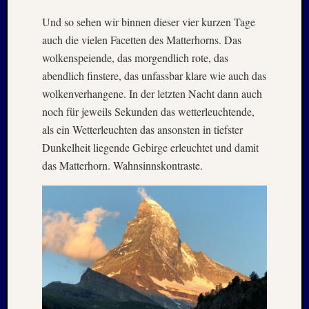
2025
Oktobe
Und so sehen wir binnen dieser vier kurzen Tage
2025
auch die vielen Facetten des Matterhorns. Das
Septem
wolkenspeiende, das morgendlich rote, das
2025
abendlich finstere, das unfassbar klare wie auch das
August
wolkenverhangene. In der letzten Nacht dann auch
2025
Juli
noch für jeweils Sekunden das wetterleuchtende,
2025
als ein Wetterleuchten das ansonsten in tiefster
Juni
Dunkelheit liegende Gebirge erleuchtet und damit
2025
das Matterhorn. Wahnsinnskontraste.
Mai
2025
April
2025
März
2025
Januar
2025
Novem
2024