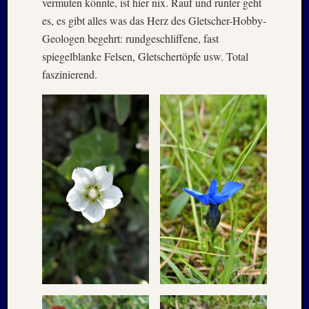
vermuten könnte, ist hier nix. Rauf und runter geht
Juli
es, es gibt alles was das Herz des Gletscher-Hobby-
2008
Geologen begehrt: rundgeschliffene, fast
März
spiegelblanke Felsen, Gletschertöpfe usw. Total
2008
Dezemb
faszinierend.
2007
Oktobe
2007
Septem
2007
Juli
2007
April
2007
Dezemb
2006
Juli
2006
April
2006