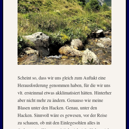
2012
Oktobe
2012
Septem
2012
Mai
2012
Januar
2012
Novem
2011
Oktobe
Scheint so, dass wir uns gleich zum Auftakt eine
2011
Herausforderung genommen haben, für die wir uns
Juli
2011
vlt. ersteinmal etwas akklimatisiert hätten. Hinterher
Juni
aber nicht mehr zu ändern. Genauso wie meine
2011
Blasen unter den Hacken. Genau, unter den
Oktobe
Hacken. Sinnvoll wäre es gewesen, vor der Reise
2010
zu schauen, ob mit den Einlegesohlen alles in
August