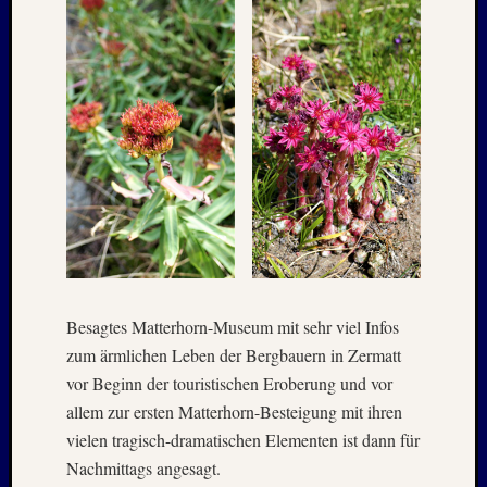
August
2005
Juli
2005
Juni
2005
Mai
2005
Oktobe
2004
August
2004
Juni
2004
Besagtes Matterhorn-Museum mit sehr viel Infos
Mai
zum ärmlichen Leben der Bergbauern in Zermatt
2004
vor Beginn der touristischen Eroberung und vor
März
allem zur ersten Matterhorn-Besteigung mit ihren
2004
vielen tragisch-dramatischen Elementen ist dann für
Juni
2003
Nachmittags angesagt.