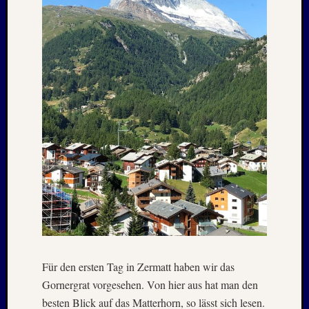
Juli
2022
Juni
2022
Mai
2022
April
2022
März
2022
Februar
2022
Januar
2022
Oktobe
2021
Septem
2021
Für den ersten Tag in Zermatt haben wir das
August
Gornergrat vorgesehen. Von hier aus hat man den
2021
besten Blick auf das Matterhorn, so lässt sich lesen.
Juli