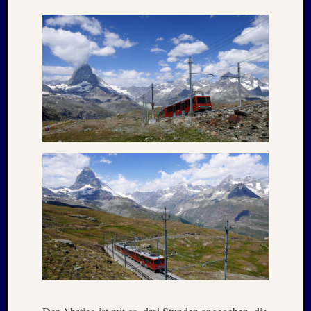
Februar
2018
Januar
2018
Dezemb
2017
Oktobe
2017
August
2017
Juni
2017
Mai
2017
April
2017
März
2017
Januar
2017