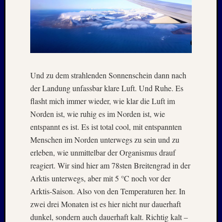
2010
Mai
2010
April
2010
Februar
2010
Und zu dem strahlenden Sonnenschein dann nach
Oktobe
der Landung unfassbar klare Luft. Und Ruhe. Es
2009
Septem
flasht mich immer wieder, wie klar die Luft im
2009
Norden ist, wie ruhig es im Norden ist, wie
August
entspannt es ist. Es ist total cool, mit entspannten
2009
Menschen im Norden unterwegs zu sein und zu
Juli
erleben, wie unmittelbar der Organismus drauf
2009
reagiert. Wir sind hier am 78sten Breitengrad in der
Mai
2009
Arktis unterwegs, aber mit 5 °C noch vor der
April
Arktis-Saison. Also von den Temperaturen her. In
2009
zwei drei Monaten ist es hier nicht nur dauerhaft
Oktobe
dunkel, sondern auch dauerhaft kalt. Richtig kalt –
2008