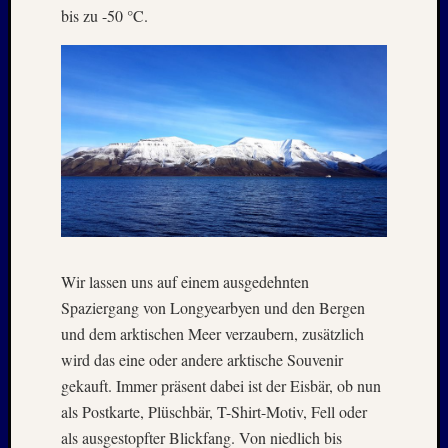
bis zu -50 °C.
Juli
2008
März
2008
Dezemb
2007
Oktobe
2007
Septem
2007
Juli
2007
Wir lassen uns auf einem ausgedehnten
April
2007
Spaziergang von Longyearbyen und den Bergen
Dezemb
und dem arktischen Meer verzaubern, zusätzlich
2006
wird das eine oder andere arktische Souvenir
Juli
gekauft. Immer präsent dabei ist der Eisbär, ob nun
2006
als Postkarte, Plüschbär, T-Shirt-Motiv, Fell oder
April
2006
als ausgestopfter Blickfang. Von niedlich bis