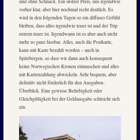
Holger
und ohne Schnack. Ein stolzer Preis, uns irgendwie
bei
vorher klar, aber hier nochmal recht deutlich. Es
MAIL
wird in den folgenden Tagen so ein diffuses Gefühl
–
bleiben, dass alles irgendwie teuer ist und der Trip
Januar
extrem teuer ist. Irgendwann ist es aber auch nicht
:
mehr so ganz fassbar. Alles, auch die Postkarte,
2020
Hannel
kann mit Karte bezahlt werden – auch in
Alex
Spitzbergen, so dass wir dann auch konsequent
bei
keine Norwegischen Kronen eintauschen und alles
MAIL
mit Kartenzahlung abwickeln. Sehr bequem, aber
–
definitiv nicht förderlich für den Ausgaben-
Januar
:
Überblick. Eine gewisse Beliebigkeit oder
2020
Gleichgültigkeit bei der Geldausgabe schleicht sich
Martin
ein.
K.
Burgha
bei
IRAN
–