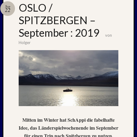
OSLO /
Sep
22
SPITZBERGEN –
Neueste
Beiträge
September : 2019
von
Nachle
Holger
zu:
PSV
auf
Helgol
(21./22
NAPOL
+
CASTE
DEL
MONT
–
26.
Mitten im Winter hat SchAppi die fabelhafte
–
Idee, das Länderspielwochenende im September
31.
für einen Trip nach Spitzbergen zu nutzen.