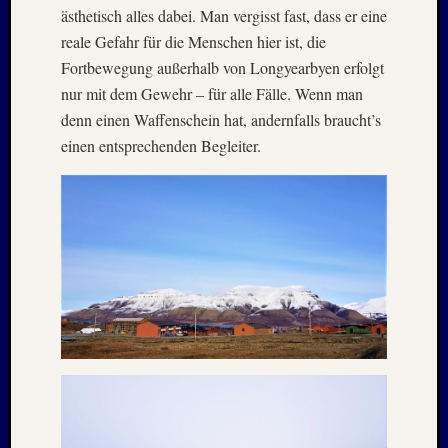
August
ästhetisch alles dabei. Man vergisst fast, dass er eine
2005
reale Gefahr für die Menschen hier ist, die
Juli
Fortbewegung außerhalb von Longyearbyen erfolgt
2005
nur mit dem Gewehr – für alle Fälle. Wenn man
Juni
denn einen Waffenschein hat, andernfalls braucht’s
2005
Mai
einen entsprechenden Begleiter.
2005
Oktobe
2004
August
2004
Juni
2004
Mai
2004
März
2004
Juni
2003