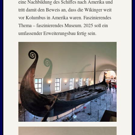
eine Nachbildung des Schiffes nach Amerika und
Oktobe
tritt damit den Beweis an, dass die Wikinger weit
2024
vor Kolumbus in Amerika waren. Faszinierendes
Septem
Thema – faszinierendes Museum. 2025 soll ein
2024
August
umfassender Erweiterungsbau fertig sein.
2024
Juli
2024
Juni
2024
Mai
2024
April
2024
Januar
2024
Novem
2023
Oktobe
2023