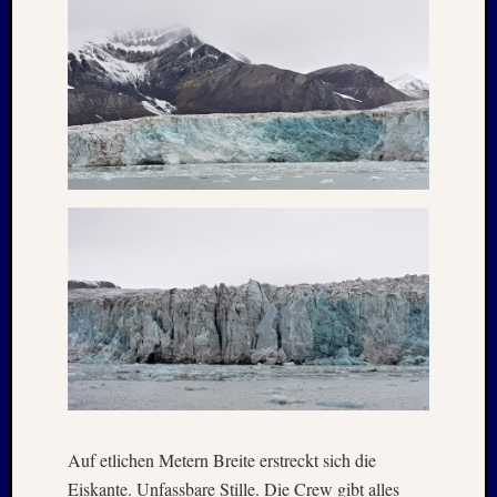
Aalto
Alpen
Berlin
BTSV
CSSR-
Urlaub
Der
Norden
Fußbal
Geschi
Harz
Iconic
Houses
Kurztri
Lost
Places
Mittel
Nordlä
Ostsee
Auf etlichen Metern Breite erstreckt sich die
Ostsee
Eiskante. Unfassbare Stille. Die Crew gibt alles