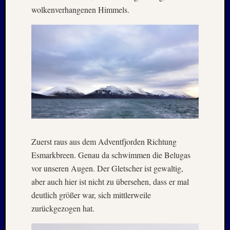
1983
wolkenverhangenen Himmels.
Juli
1982
Februar
1982
August
1980
Februar
1979
Juli
1978
August
1977
Zuerst raus aus dem Adventfjorden Richtung
Juli
Esmarkbreen. Genau da schwimmen die Belugas
1976
vor unseren Augen. Der Gletscher ist gewaltig,
August
aber auch hier ist nicht zu übersehen, dass er mal
1975
deutlich größer war, sich mittlerweile
zurückgezogen hat.
Kategori