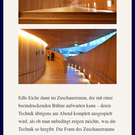
Novem
2016
Oktobe
2016
Septem
2016
Juli
2016
Juni
2016
Januar
2016
Dezemb
2015
Septem
Edle Eiche dann im Zuschauerraum, der mit einer
2015
beeindruckenden Bühne aufwarten kann – deren
Juli
Technik übrigens am Abend komplett ausgespielt
2015
wird, als ob man unbedingt zeigen möchte, was die
Mai
2015
Technik so hergibt. Die Form des Zuschauerraums
März