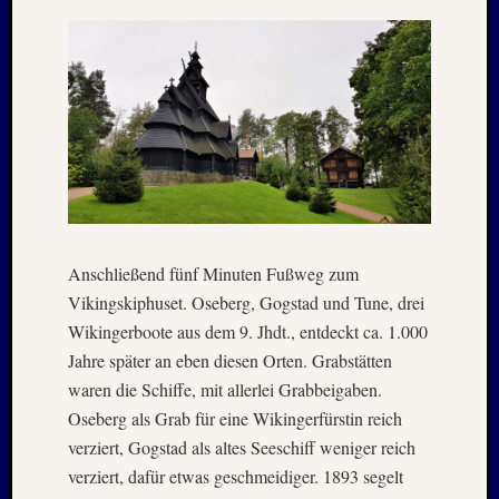
2025
Oktobe
2025
Septem
2025
August
2025
Juli
2025
Juni
2025
Anschließend fünf Minuten Fußweg zum
Mai
2025
Vikingskiphuset. Oseberg, Gogstad und Tune, drei
April
Wikingerboote aus dem 9. Jhdt., entdeckt ca. 1.000
2025
Jahre später an eben diesen Orten. Grabstätten
März
waren die Schiffe, mit allerlei Grabbeigaben.
2025
Oseberg als Grab für eine Wikingerfürstin reich
Januar
2025
verziert, Gogstad als altes Seeschiff weniger reich
Novem
verziert, dafür etwas geschmeidiger. 1893 segelt
2024