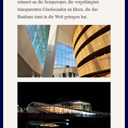
erinnert an die Semperoper, die vorgehängten
2015
transparenten Glasfassaden an Ideen, die das
Oktobe
Bauhaus einst in die Welt getragen hat.
2014
August
2014
Juli
2014
Januar
2014
Dezemb
2013
Septem
2013
Juni
2013
April
2013
Januar
2013
Dezemb