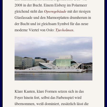
2008 in der Bucht. Einem Eisberg im Polarmeer
Juni
2019
gleichend steht das
Operngebäude
mit der riesigen
April
Glasfassade und den Marmorplatten drumherum in
2019
der Bucht und ist gleichsam Symbol für das neue
März
moderne Viertel von Oslo:
Tjuvholmen
.
2019
Novem
2018
Oktobe
2018
August
2018
Juli
2018
Juni
2018
Mai
Klare Kanten, klare Formen setzen sich in das
2018
Foyer hinein fort, selbst das Farbenspiel wird
April
übernommen, weiß dominiert, zusätzlich lässt die
2018