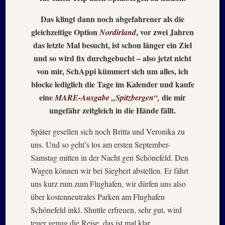
Mai
2026
Das klingt dann noch abgefahrener als die
RIDDA
gleichzeitige Option
, vor zwei Jahren
Nordirland
TEICH
das letzte Mal besucht, ist schon länger ein Ziel
–
und so wird fix durchgebucht – also jetzt nicht
Nachw
bei
von mir, SchAppi kümmert sich um alles, ich
Schaf
blocke lediglich die Tage im Kalender und kaufe
und
eine
die mir
MARE-Ausgabe „Spitzbergen“
,
Schwa
ungefähr zeitgleich in die Hände fällt.
–
24.
Später gesellen sich noch Britta und Veronika zu
Mai
uns. Und so geht’s los am ersten September-
2026
Samstag mitten in der Nacht gen Schönefeld. Den
RIDDA
TEICH
Wagen können wir bei Siegbert abstellen. Er fährt
–
uns kurz rum zum Flughafen, wir dürfen uns also
Nachw
über kostenneutrales Parken am Flughafen
bei
Schönefeld inkl. Shuttle erfreuen, sehr gut, wird
den
teuer genug die Reise, das ist mal klar.
Schwä