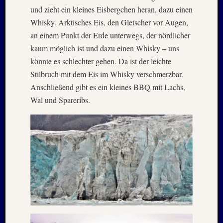
PSV
und zieht ein kleines Eisbergchen heran, dazu einen
Städtet
Whisky. Arktisches Eis, den Gletscher vor Augen,
Urlaub
an einem Punkt der Erde unterwegs, der nördlicher
Wande
kaum möglich ist und dazu einen Whisky – uns
könnte es schlechter gehen. Da ist der leichte
Meta
Stilbruch mit dem Eis im Whisky verschmerzbar.
Anschließend gibt es ein kleines BBQ mit Lachs,
Anmel
Wal und Spareribs.
Feed
der
Einträg
Kommen
Feed
WordPr