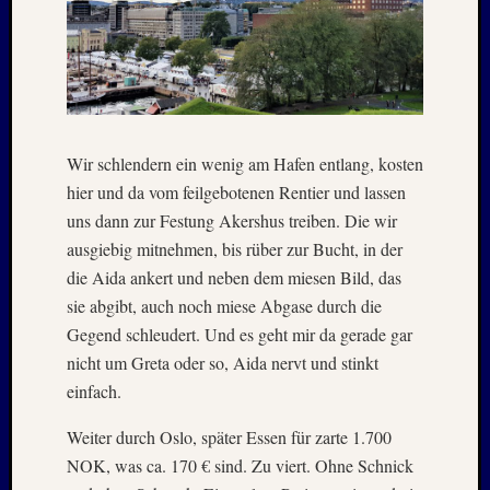
Kommen
Charles
Kutsch
bei
Lost
Places:
Wir schlendern ein wenig am Hafen entlang, kosten
RAW
hier und da vom feilgebotenen Rentier und lassen
MAGD
uns dann zur Festung Akershus treiben. Die wir
–
ausgiebig mitnehmen, bis rüber zur Bucht, in der
April
:
die Aida ankert und neben dem miesen Bild, das
2018
sie abgibt, auch noch miese Abgase durch die
Armin
Gegend schleudert. Und es geht mir da gerade gar
bei
nicht um Greta oder so, Aida nervt und stinkt
ISLAN
einfach.
–
Jahresw
Weiter durch Oslo, später Essen für zarte 1.700
:
NOK, was ca. 170 € sind. Zu viert. Ohne Schnick
2021/2