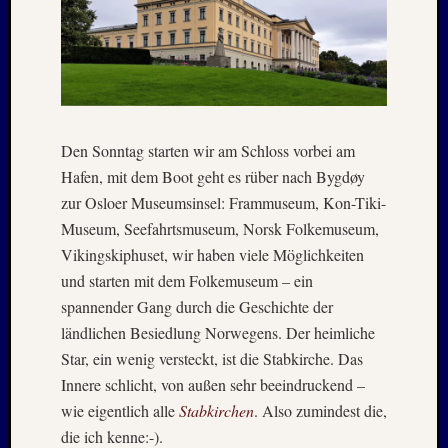
April
:
2019
Archive
Den Sonntag starten wir am Schloss vorbei am
Juli
Hafen, mit dem Boot geht es rüber nach Bygdøy
2026
zur Osloer Museumsinsel: Frammuseum, Kon-Tiki-
Mai
Museum, Seefahrtsmuseum, Norsk Folkemuseum,
2026
April
Vikingskiphuset, wir haben viele Möglichkeiten
2026
und starten mit dem Folkemuseum – ein
März
spannender Gang durch die Geschichte der
2026
ländlichen Besiedlung Norwegens. Der heimliche
Januar
Star, ein wenig versteckt, ist die Stabkirche. Das
2026
Innere schlicht, von außen sehr beeindruckend –
Dezemb
2025
wie eigentlich alle
Stabkirchen
. Also zumindest die,
Novem
die ich kenne:-).