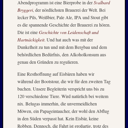
Abendprogramm ist eine Bierprobe in der
Svalbard
1996
Bryggeri
, der nördlichsten Brauerei der Welt. Bei
Februar
1996
lecker Pils, Weißbier, Pale Ale, IPA und Stout gibt
Oktobe
es die spannende Geschichte der Brauerei zu hören.
1995
Die ist eine
Geschichte von Leidenschaft und
Februar
Hartnäckigkeit
. Und hat auch was mit der
1995
Dunkelheit zu tun und mit dem Bergbau und dem
Juni
behördlichen Bedürfnis, den Alkoholkonsum aus
1994
Oktobe
genau den Gründen zu regulieren.
1993
Januar
Eine Resthoffnung auf Eisbären haben wir
1993
während der Bootstour, die wir für den zweiten Tag
August
buchen. Unsere Begleiterin verspricht uns bis zu
1989
120 verschiedene Tiere. Wird natürlich bei weitem
Mai
nix. Belugas immerhin, die unvermeidlichen
1986
Möwen, ein Papageintaucher, der wohl den Abflug
Januar
1985
in den Süden verpasst hat. Kein Eisbär, keine
Juli
Robben. Dennoch, die Fahrt ist großartig, trotz des