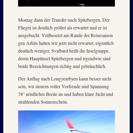
2012
Oktobe
2012
Montag dann der Transfer nach Spitzbergen. Der
Septem
Flieger ist deutlich größer als erwartet und er ist
2012
ausgebucht. Vollbesetzt am Rande der Reisesaison
Mai
2012
gen Arktis hatten wir jetzt nicht erwartet, eigentlich
Januar
deutlich weniger. Svalbard heißt die Inselgruppe,
2012
deren Hauptinsel Spitzbergen und irgendwie sind
Novem
beide Bezeichnungen richtig und gebräuchlich.
2011
Oktobe
Der Anflug nach Longyearbyen kann besser nicht
2011
sein, wir steuern voller Vorfreude und Spannung
Juli
78° nördlicher Breite an und haben klare Sicht und
2011
Juni
strahlenden Sonnenschein.
2011
Oktobe
2010
August