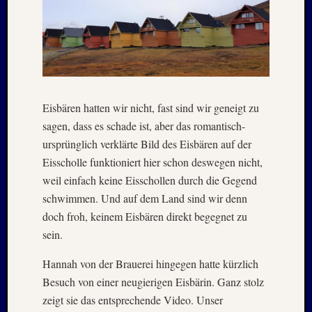
Oktobe
2002
Juni
2002
Juli
2001
Mai
Eisbären hatten wir nicht, fast sind wir geneigt zu
2001
August
sagen, dass es schade ist, aber das romantisch-
2000
ursprünglich verklärte Bild des Eisbären auf der
April
Eisscholle funktioniert hier schon deswegen nicht,
1999
weil einfach keine Eisschollen durch die Gegend
Oktobe
schwimmen. Und auf dem Land sind wir denn
1997
März
doch froh, keinem Eisbären direkt begegnet zu
1997
sein.
Juni
1996
Hannah von der Brauerei hingegen hatte kürzlich
Mai
Besuch von einer neugierigen Eisbärin. Ganz stolz
1996
zeigt sie das entsprechende Video. Unser
März