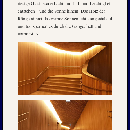
riesige Glasfassade Licht und Luft und Leichtigkeit
Februar
2018
entstehen – und die Sonne hinein. Das Holz der
Januar
Ränge nimmt das warme Sonnenlicht kongenial auf
2018
und transportiert es durch die Gänge, hell und
Dezemb
warm ist es.
2017
Oktobe
2017
August
2017
Juni
2017
Mai
2017
April
2017
März
2017
Januar
2017