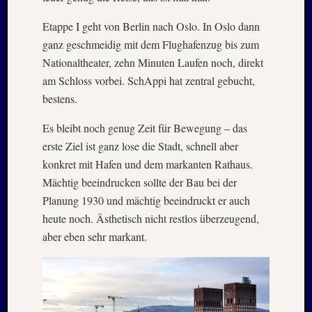
–
Etappe I geht von Berlin nach Oslo. In Oslo dann
20./21.
ganz geschmeidig mit dem Flughafenzug bis zum
Mai
2026
Nationaltheater, zehn Minuten Laufen noch, direkt
RIDDA
am Schloss vorbei. SchAppi hat zentral gebucht,
TEICH
bestens.
–
Nachw
Es bleibt noch genug Zeit für Bewegung – das
bei
erste Ziel ist ganz lose die Stadt, schnell aber
den
konkret mit Hafen und dem markanten Rathaus.
Hauben
Mächtig beeindrucken sollte der Bau bei der
und
Staren
Planung 1930 und mächtig beeindruckt er auch
–
heute noch. Ästhetisch nicht restlos überzeugend,
15.
aber eben sehr markant.
Mai
2026
Neueste