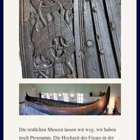
2021
Juni
2021
Mai
2021
April
2021
März
2021
Februar
2021
Januar
2021
Dezemb
2020
Oktobe
2020
Septem
2020
Die restlichen Museen lassen wir weg, wir haben
August
noch Programm. Die Hochzeit des Figaro in der