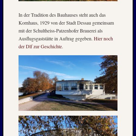
1996
Februar
In der Tradition des Bauhauses steht auch das
1996
Kornhaus, 1929 von der Stadt Dessau gemeinsam
Oktobe
mit der Schultheiss-Patzenhofer Brauerei als
1995
Ausflugsgaststätte in Auftrag gegeben.
Hier noch
Februar
1995
der Dlf zur Geschichte
.
Juni
1994
Oktobe
1993
Januar
1993
August
1989
Mai
1986
Januar
1985
Juli