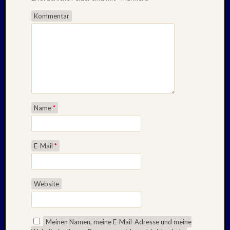
Aalto
Kommentar
Alpen
Berlin
BTSV
CSSR-
Urlaub
Der
Norden
Fußbal
Name
*
Geschi
Harz
Iconic
Houses
E-Mail
*
Kurztri
Lost
Places
Website
Mittel
Nordlä
Ostsee
Meinen Namen, meine E-Mail-Adresse und meine
Ostsee