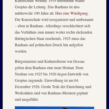
Kunstschule Weimar. 1919 übernimmt Walter
Mai
Gropius die Leitung. Das Bauhaus ist also
2026
RIDDA
mittlerweile 100 Jahre alt.
Hier eine Würdigung
.
TEICH
Die Kunstschule wird reorganisiert und umbenannt
–
– eben in Bauhaus. Allerdings verschlechtert sich
Nachw
das Verhältnis zum immer weiter rechts rückenden
bei
thüringischen Staat zusehends, 1925 muss das
Schaf
und
Bauhaus auf politischen Druck hin aufgelöst
Schwa
werden.
–
24.
Bürgermeister und Kulturreferent von Dessau
Mai
geben dem Bauhaus eine neue Heimat. Dem
2026
Neubau von 1925 bis 1926 liegen Entwürfe von
RIDDA
Gropius zugrunde. Einweihung ist am 04.
TEICH
Dezember 1926. Große Teile der Einrichtung und
–
Nachw
Werkstätten sind von Bauhaus-Meistern geplant
bei
und ausgeführt.
den
Schwä