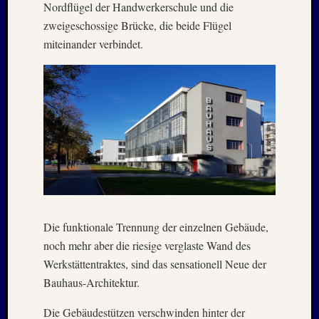
Nordflügel der Handwerkerschule und die
April
zweigeschossige Brücke, die beide Flügel
:
2019
miteinander verbindet.
Archive
Juli
2026
Mai
2026
April
2026
März
Die funktionale Trennung der einzelnen Gebäude,
2026
Januar
noch mehr aber die riesige verglaste Wand des
2026
Werkstättentraktes, sind das sensationell Neue der
Dezemb
Bauhaus-Architektur.
2025
Novem
Die Gebäudestützen verschwinden hinter der