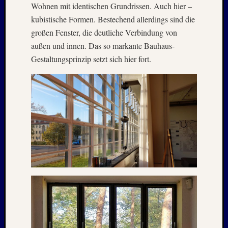
Wohnen mit identischen Grundrissen. Auch hier –
2012
Oktobe
kubistische Formen. Bestechend allerdings sind die
2012
großen Fenster, die deutliche Verbindung von
Septem
außen und innen. Das so markante Bauhaus-
2012
Gestaltungsprinzip setzt sich hier fort.
Mai
2012
Januar
2012
Novem
2011
Oktobe
2011
Juli
2011
Juni
2011
Oktobe
2010
August