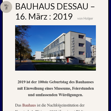
BAUHAUS DESSAU –
Mrz
8
16. März : 2019
Neueste
von
Holger
Beiträge
Nachle
zu:
PSV
auf
Helgol
(21./22
NAPOL
+
CASTE
DEL
2019 ist der 100ste Geburtstag des Bauhauses
MONT
mit Einweihung eines Museums, Feierstunden
–
und umfassenden Würdigungen.
26.
–
Das
Bauhaus
ist die Nachfolgeinstitution der
31.