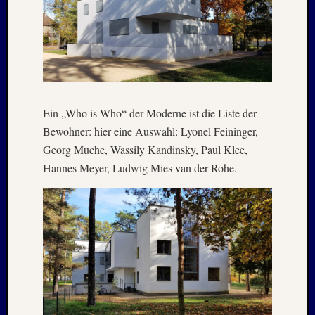
Oktobe
2002
Juni
2002
Juli
2001
Mai
2001
Ein „Who is Who“ der Moderne ist die Liste der
August
Bewohner: hier eine Auswahl: Lyonel Feininger,
2000
Georg Muche, Wassily Kandinsky, Paul Klee,
April
Hannes Meyer, Ludwig Mies van der Rohe.
1999
Oktobe
1997
März
1997
Juni
1996
Mai
1996
März