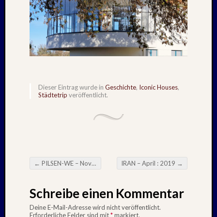
1983
Juli
1982
Februar
1982
August
1980
Februar
Dieser Eintrag wurde in
Geschichte
,
Iconic Houses
,
1979
Städtetrip
veröffentlicht.
Juli
1978
August
1977
Juli
1976
August
←
PILSEN-WE – November : 2018
IRAN – April : 2019
→
Beitragsnavigation
1975
Schreibe einen Kommentar
Kategori
Deine E-Mail-Adresse wird nicht veröffentlicht.
Erforderliche Felder sind mit
*
markiert.