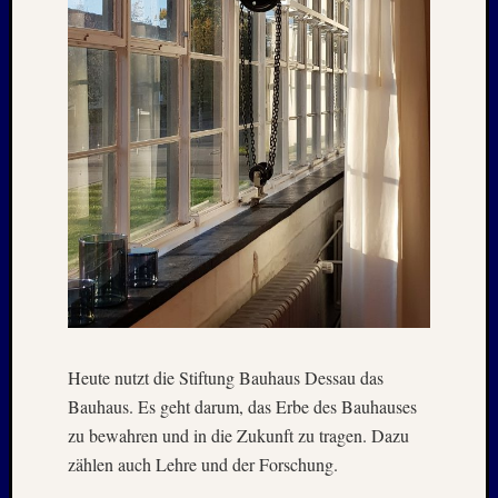
2020
Juli
2020
Juni
2020
Mai
2020
April
2020
März
2020
Januar
2020
Oktobe
2019
Septem
Heute nutzt die Stiftung Bauhaus Dessau das
2019
Bauhaus. Es geht darum, das Erbe des Bauhauses
August
zu bewahren und in die Zukunft zu tragen. Dazu
2019
zählen auch Lehre und der Forschung.
Juli
2019