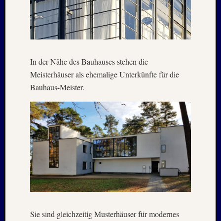
2015
Oktobe
2014
August
2014
In der Nähe des Bauhauses stehen die
Juli
Meisterhäuser als ehemalige Unterkünfte für die
2014
Januar
Bauhaus-Meister.
2014
Dezemb
2013
Septem
2013
Juni
2013
April
2013
Januar
2013
Sie sind gleichzeitig Musterhäuser für modernes
Dezemb