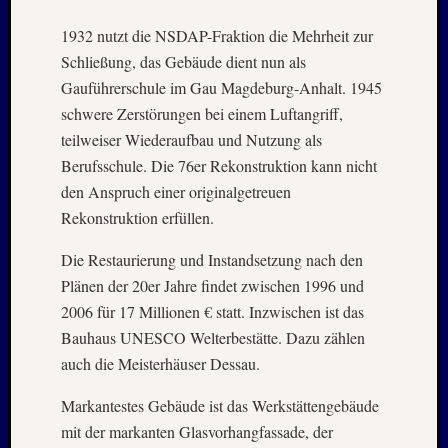
Holger
bei
1932 nutzt die NSDAP-Fraktion die Mehrheit zur
MAIL
Schließung, das Gebäude dient nun als
–
Gauführerschule im Gau Magdeburg-Anhalt. 1945
Januar
:
schwere Zerstörungen bei einem Luftangriff,
2020
teilweiser Wiederaufbau und Nutzung als
Hannel
Berufsschule. Die 76er Rekonstruktion kann nicht
Alex
den Anspruch einer originalgetreuen
bei
Rekonstruktion erfüllen.
MAIL
–
Die Restaurierung und Instandsetzung nach den
Januar
Plänen der 20er Jahre findet zwischen 1996 und
:
2020
2006 für 17 Millionen € statt. Inzwischen ist das
Martin
Bauhaus UNESCO Welterbestätte. Dazu zählen
K.
auch die Meisterhäuser Dessau.
Burgha
bei
Markantestes Gebäude ist das Werkstättengebäude
IRAN
mit der markanten Glasvorhangfassade, der
–