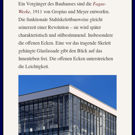
Ein Vorgänger des Bauhauses sind die
Fagus-
Juni
Werke
, 1911 von Gropius und Meyer entworfen.
2019
Die funktionale Stahlskelettbauweise gleicht
April
2019
seinerzeit einer Revolution – sie wird später
März
charakteristisch und stilbestimmend. Insbesondere
2019
die offenen Ecken. Eine vor das tragende Skelett
Novem
gehängte Glasfassade gibt den Blick auf das
2018
Innenleben frei. Die offenen Ecken unterstreichen
Oktobe
die Leichtigkeit.
2018
August
2018
Juli
2018
Juni
2018
Mai
2018
April
2018