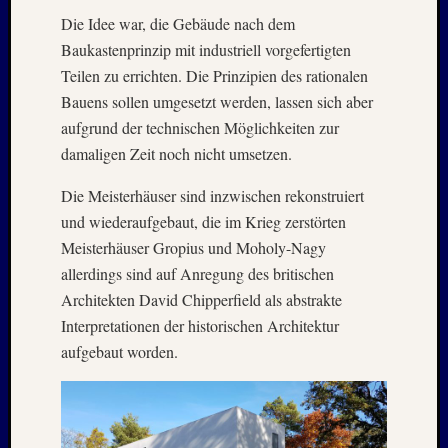
August
Die Idee war, die Gebäude nach dem
2005
Baukastenprinzip mit industriell vorgefertigten
Juli
Teilen zu errichten. Die Prinzipien des rationalen
2005
Juni
Bauens sollen umgesetzt werden, lassen sich aber
2005
aufgrund der technischen Möglichkeiten zur
Mai
damaligen Zeit noch nicht umsetzen.
2005
Oktobe
Die Meisterhäuser sind inzwischen rekonstruiert
2004
und wiederaufgebaut, die im Krieg zerstörten
August
Meisterhäuser Gropius und Moholy-Nagy
2004
allerdings sind auf Anregung des britischen
Juni
2004
Architekten David Chipperfield als abstrakte
Mai
Interpretationen der historischen Architektur
2004
aufgebaut worden.
März
2004
Juni
2003