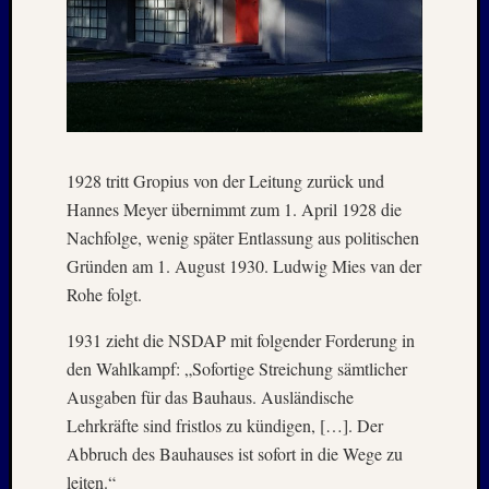
Kommen
Charles
Kutsch
bei
Lost
Places:
RAW
1928 tritt Gropius von der Leitung zurück und
MAGD
Hannes Meyer übernimmt zum 1. April 1928 die
–
Nachfolge, wenig später Entlassung aus politischen
April
Gründen am 1. August 1930. Ludwig Mies van der
:
Rohe folgt.
2018
Armin
1931 zieht die NSDAP mit folgender Forderung in
bei
den Wahlkampf: „Sofortige Streichung sämtlicher
ISLAN
–
Ausgaben für das Bauhaus. Ausländische
Jahresw
Lehrkräfte sind fristlos zu kündigen, […]. Der
:
Abbruch des Bauhauses ist sofort in die Wege zu
2021/2
leiten.“