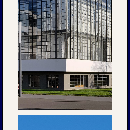
Februar
2018
Januar
2018
Dezemb
2017
Oktobe
2017
August
2017
Juni
2017
Mai
2017
April
2017
März
2017
Januar
2017