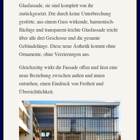
2025
Glasfassade, sie sind komplett von ihr
Oktobe
zurückgesetzt. Die durch keine Unterbrechung
2025
gestörte, aus einem Guss wirkende, harmonisch-
Septem
2025
flächige und transparent-leichte Glasfassade reicht
August
über alle drei Geschosse und die gesamte
2025
Gebäudelänge. Diese neue Ästhetik kommt ohne
Juli
Ornamente, ohne Verzierungen aus.
2025
Juni
Gleichzeitig wirkt die Fassade offen und lässt eine
2025
neue Beziehung zwischen außen und innen
Mai
entstehen, einen Eindruck von Freiheit und
2025
April
Übersichtlichkeit.
2025
März
2025
Januar
2025
Novem
2024