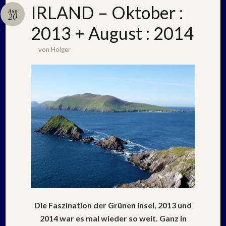
IRLAND – Oktober :
Aug
20
2013 + August : 2014
Neueste
Beiträge
von
Holger
Nachle
zu:
PSV
auf
Helgol
(21./22
NAPOL
+
CASTE
DEL
MONT
–
26.
Die Faszination der Grünen Insel, 2013 und
–
2014 war es mal wieder so weit. Ganz in
31.