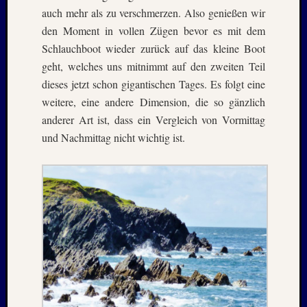
auch mehr als zu verschmerzen. Also genießen wir
2015
Oktobe
den Moment in vollen Zügen bevor es mit dem
2014
Schlauchboot wieder zurück auf das kleine Boot
August
geht, welches uns mitnimmt auf den zweiten Teil
2014
dieses jetzt schon gigantischen Tages. Es folgt eine
Juli
weitere, eine andere Dimension, die so gänzlich
2014
Januar
anderer Art ist, dass ein Vergleich von Vormittag
2014
und Nachmittag nicht wichtig ist.
Dezemb
2013
Septem
2013
Juni
2013
April
2013
Januar
2013
Dezemb