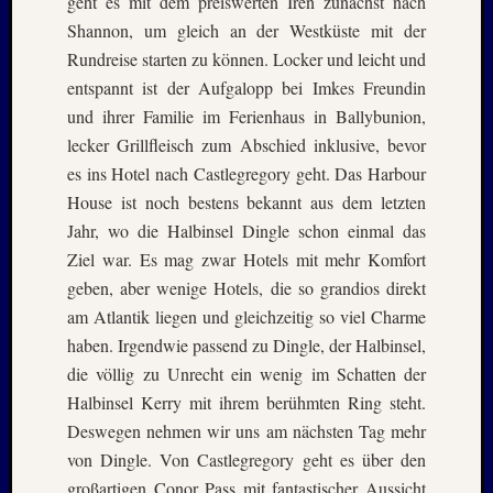
geht es mit dem preiswerten Iren zunächst nach
2025
Oktobe
Shannon, um gleich an der Westküste mit der
2025
Rundreise starten zu können. Locker und leicht und
Septem
entspannt ist der Aufgalopp bei Imkes Freundin
2025
und ihrer Familie im Ferienhaus in Ballybunion,
August
lecker Grillfleisch zum Abschied inklusive, bevor
2025
es ins Hotel nach Castlegregory geht. Das Harbour
Juli
2025
House ist noch bestens bekannt aus dem letzten
Juni
Jahr, wo die Halbinsel Dingle schon einmal das
2025
Ziel war. Es mag zwar Hotels mit mehr Komfort
Mai
geben, aber wenige Hotels, die so grandios direkt
2025
am Atlantik liegen und gleichzeitig so viel Charme
April
2025
haben. Irgendwie passend zu Dingle, der Halbinsel,
März
die völlig zu Unrecht ein wenig im Schatten der
2025
Halbinsel Kerry mit ihrem berühmten Ring steht.
Januar
Deswegen nehmen wir uns am nächsten Tag mehr
2025
von Dingle. Von Castlegregory geht es über den
Novem
großartigen Conor Pass mit fantastischer Aussicht
2024