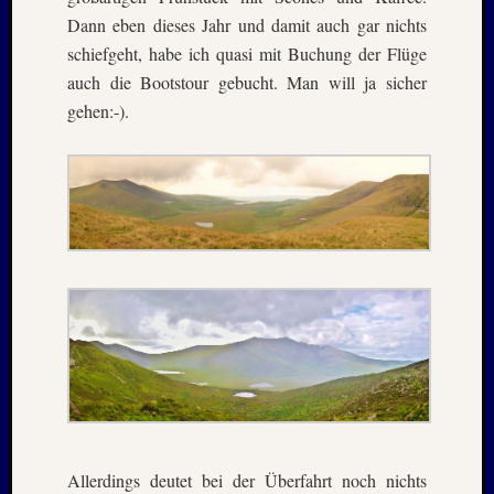
2020
Dann eben dieses Jahr und damit auch gar nichts
Juli
schiefgeht, habe ich quasi mit Buchung der Flüge
2020
Juni
auch die Bootstour gebucht. Man will ja sicher
2020
gehen:-).
Mai
2020
April
2020
März
2020
Januar
2020
Oktobe
2019
Septem
2019
August
2019
Juli
Allerdings deutet bei der Überfahrt noch nichts
2019