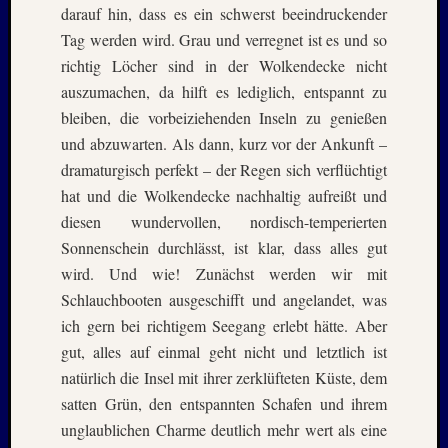
darauf hin, dass es ein schwerst beeindruckender
Juni
Tag werden wird. Grau und verregnet ist es und so
2019
richtig Löcher sind in der Wolkendecke nicht
April
2019
auszumachen, da hilft es lediglich, entspannt zu
März
bleiben, die vorbeiziehenden Inseln zu genießen
2019
und abzuwarten. Als dann, kurz vor der Ankunft –
Novem
dramaturgisch perfekt – der Regen sich verflüchtigt
2018
hat und die Wolkendecke nachhaltig aufreißt und
Oktobe
2018
diesen wundervollen, nordisch-temperierten
August
Sonnenschein durchlässt, ist klar, dass alles gut
2018
wird. Und wie! Zunächst werden wir mit
Juli
Schlauchbooten ausgeschifft und angelandet, was
2018
ich gern bei richtigem Seegang erlebt hätte. Aber
Juni
gut, alles auf einmal geht nicht und letztlich ist
2018
Mai
natürlich die Insel mit ihrer zerklüfteten Küste, dem
2018
satten Grün, den entspannten Schafen und ihrem
April
unglaublichen Charme deutlich mehr wert als eine
2018