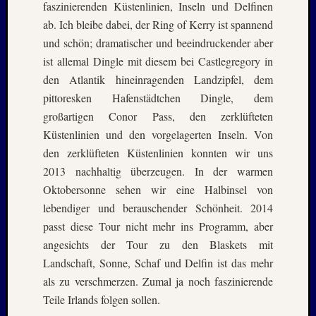
faszinierenden Küstenlinien, Inseln und Delfinen
August
2005
ab. Ich bleibe dabei, der Ring of Kerry ist spannend
Juli
und schön; dramatischer und beeindruckender aber
2005
ist allemal Dingle mit diesem bei Castlegregory in
Juni
den Atlantik hineinragenden Landzipfel, dem
2005
pittoresken Hafenstädtchen Dingle, dem
Mai
2005
großartigen Conor Pass, den zerklüfteten
Oktobe
Küstenlinien und den vorgelagerten Inseln. Von
2004
den zerklüfteten Küstenlinien konnten wir uns
August
2013 nachhaltig überzeugen. In der warmen
2004
Oktobersonne sehen wir eine Halbinsel von
Juni
lebendiger und berauschender Schönheit. 2014
2004
Mai
passt diese Tour nicht mehr ins Programm, aber
2004
angesichts der Tour zu den Blaskets mit
März
Landschaft, Sonne, Schaf und Delfin ist das mehr
2004
als zu verschmerzen. Zumal ja noch faszinierende
Juni
Teile Irlands folgen sollen.
2003