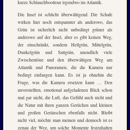
kurze Schlauchboottour irgendwo im Atlantik.
Februar
2018
Die Insel ist schlicht überwältigend. Die Schafe
Januar
wirken hier noch entspannter als anderswo, das
2018
Grün ist sicherlich nicht unbedingt grüner als
Dezemb
2017
anderswo auf der Insel, aber es gibt keinen Weg,
Oktobe
der einschränkt, sondern Hellgrün, Mittelgrün,
2017
Dunkelgrün und Sattgrün, unendlich viele
August
Zwischentöne und den überwältigen Weg am
2017
Atlantik und Panoramen, die die Kamera nur
Juni
2017
bedingt einfangen kann. Es ist ja ohnehin die
Mai
Frage, was die Kamera ersetzen kann … Den
2017
unverstellten, emotional aufgeladenen Blick schon
April
mal gar nicht, die Luft, das Gefühl auch nicht und
2017
die Natur mit ihren ganzen Gerüchen und kleinen
März
und großen Geräuschen ebenfalls nicht. Bleibt
2017
Januar
nicht viel, möchte man meinen und dennoch ist es
2017
genau der Weg, um solche Momente festzuhalten