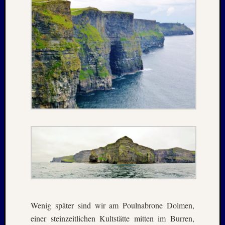
1983
Juli
1982
Februar
1982
August
1980
Februar
1979
Juli
1978
August
1977
Juli
1976
August
1975
Wenig später sind wir am Poulnabrone Dolmen,
Kategori
einer steinzeitlichen Kultstätte mitten im Burren,