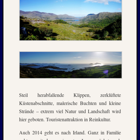
April
:
2019
Archive
Juli
2026
Mai
2026
April
2026
März
Steil herabfallende Klippen, zerklüftete
2026
Küstenabschnitte, malerische Buchten und kleine
Januar
Strände – extrem viel Natur und Landschaft wird
2026
hier geboten. Touristenattraktion in Reinkultur.
Dezemb
2025
Auch 2014 geht es nach Irland. Ganz in Familie
Novem