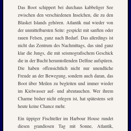
Juli
Das Boot schippert bei durchaus kabbeliger See
2008
zwischen den verschiedenen Inselchen, die zu den
März
Blasket Islands gehören. Atlantik mal wieder von
2008
der unmittelbarsten Seite: gespickt mit sanften oder
Dezemb
2007
rauen Felsen, ganz nach Bedarf. Das allerdings ist
Oktobe
nicht das Zentrum des Nachmittags, das sind ganz
2007
klar die Jungs, die mit seismografischem Geschick
Septem
die in der Bucht herumtollenden Delfine aufspüren.
2007
Die haben offensichtlich nicht nur unendliche
Juli
Freude an der Bewegung, sondern auch daran, das
2007
April
Boot über Meilen zu begleiten und immer wieder
2007
im Kielwasser auf- und abzutauchen. Wer ihrem
Dezemb
Charme bisher nicht erlegen ist, hat spätestens seit
2006
heute keine Chance mehr.
Juli
2006
Ein üppiger Fischteller im Harbour House rundet
April
diesen grandiosen Tag mit Sonne, Atlantik,
2006