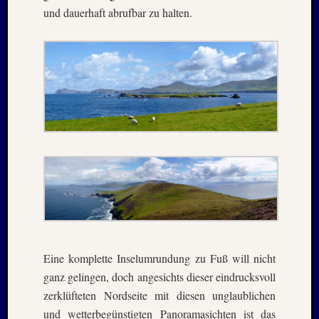
Novem
und dauerhaft abrufbar zu halten.
2016
Oktobe
2016
Septem
2016
Juli
2016
Juni
2016
Januar
2016
Dezemb
2015
Septem
2015
Juli
Eine komplette Inselumrundung zu Fuß will nicht
2015
ganz gelingen, doch angesichts dieser eindrucksvoll
Mai
zerklüfteten Nordseite mit diesen unglaublichen
2015
und wetterbegünstigten Panoramasichten ist das
März