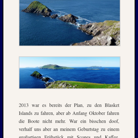
2021
Juni
2021
Mai
2021
April
2021
März
2021
Februar
2021
Januar
2021
Dezemb
2020
2013 war es bereits der Plan, zu den Blasket
Oktobe
Islands zu fahren, aber ab Anfang Oktober fahren
2020
Septem
die Boote nicht mehr. War ein bisschen doof,
2020
verhalf uns aber an meinem Geburtstag zu einem
August
großartigen Frühstück mit Scones und Kaffee.