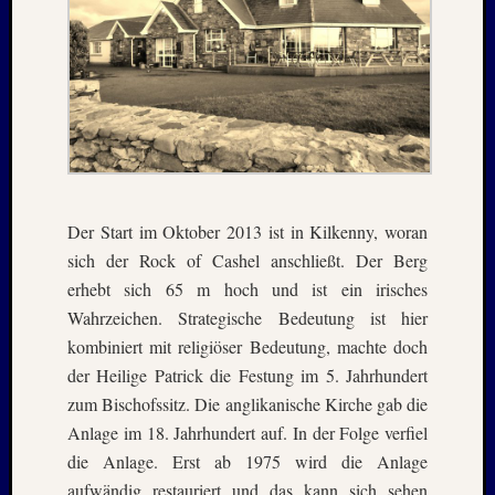
–
20./21.
Mai
2026
RIDDA
TEICH
–
Nachw
bei
Der Start im Oktober 2013 ist in Kilkenny, woran
den
sich der Rock of Cashel anschließt. Der Berg
Hauben
erhebt sich 65 m hoch und ist ein irisches
und
Staren
Wahrzeichen. Strategische Bedeutung ist hier
–
kombiniert mit religiöser Bedeutung, machte doch
15.
der Heilige Patrick die Festung im 5. Jahrhundert
Mai
zum Bischofssitz. Die anglikanische Kirche gab die
2026
Anlage im 18. Jahrhundert auf. In der Folge verfiel
die Anlage. Erst ab 1975 wird die Anlage
Neueste
aufwändig restauriert und das kann sich sehen