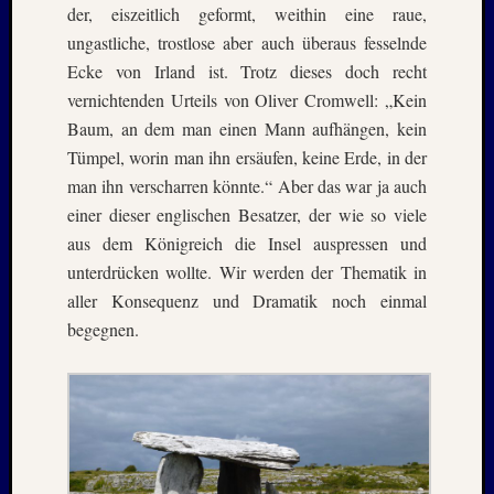
der, eiszeitlich geformt, weithin eine raue,
Aalto
ungastliche, trostlose aber auch überaus fesselnde
Alpen
Berlin
Ecke von Irland ist. Trotz dieses doch recht
BTSV
vernichtenden Urteils von Oliver Cromwell: „Kein
CSSR-
Baum, an dem man einen Mann aufhängen, kein
Urlaub
Tümpel, worin man ihn ersäufen, keine Erde, in der
Der
man ihn verscharren könnte.“ Aber das war ja auch
Norden
Fußbal
einer dieser englischen Besatzer, der wie so viele
Geschi
aus dem Königreich die Insel auspressen und
Harz
unterdrücken wollte. Wir werden der Thematik in
Iconic
aller Konsequenz und Dramatik noch einmal
Houses
begegnen.
Kurztri
Lost
Places
Mittel
Nordlä
Ostsee
Ostsee