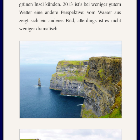
grünen Insel künden. 2013 ist’s bei weniger gutem
1996
Februar
Wetter eine andere Perspektive: vom Wasser aus
1996
zeigt sich ein anderes Bild, allerdings ist es nicht
Oktobe
weniger dramatisch.
1995
Februar
1995
Juni
1994
Oktobe
1993
Januar
1993
August
1989
Mai
1986
Januar
1985
Juli