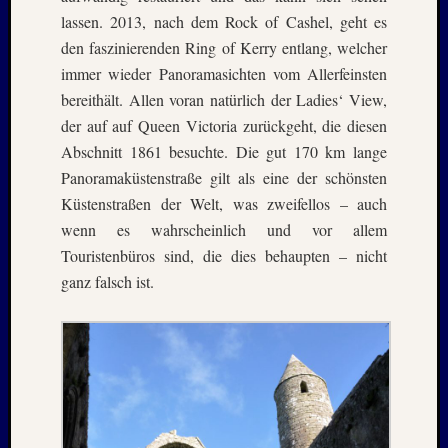
Kommen
lassen. 2013, nach dem Rock of Cashel, geht es
den faszinierenden Ring of Kerry entlang, welcher
Charles
immer wieder Panoramasichten vom Allerfeinsten
Kutsch
bei
bereithält. Allen voran natürlich der Ladies‘ View,
Lost
der auf auf Queen Victoria zurückgeht, die diesen
Places:
Abschnitt 1861 besuchte. Die gut 170 km lange
RAW
Panoramaküstenstraße gilt als eine der schönsten
MAGD
Küstenstraßen der Welt, was zweifellos – auch
–
wenn es wahrscheinlich und vor allem
April
:
Touristenbüros sind, die dies behaupten – nicht
2018
ganz falsch ist.
Armin
bei
ISLAN
–
Jahresw
:
2021/2