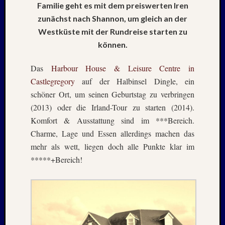
Mai
Familie geht es mit dem preiswerten Iren
2026
zunächst nach Shannon, um gleich an der
RIDDA
Westküste mit der Rundreise starten zu
TEICH
können.
–
Nachw
Das
Harbour House & Leisure Centre in
bei
Schaf
Castlegregory
auf der Halbinsel Dingle, ein
und
schöner Ort, um seinen Geburtstag zu verbringen
Schwa
(2013) oder die Irland-Tour zu starten (2014).
–
Komfort & Ausstattung sind im ***Bereich.
24.
Charme, Lage und Essen allerdings machen das
Mai
mehr als wett, liegen doch alle Punkte klar im
2026
RIDDA
*****+Bereich!
TEICH
–
Nachw
bei
den
Schwä