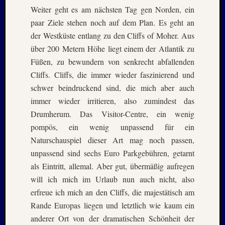
Oktobe
Weiter geht es am nächsten Tag gen Norden, ein
2002
paar Ziele stehen noch auf dem Plan. Es geht an
Juni
2002
der Westküste entlang zu den Cliffs of Moher. Aus
Juli
über 200 Metern Höhe liegt einem der Atlantik zu
2001
Füßen, zu bewundern von senkrecht abfallenden
Mai
Cliffs. Cliffs, die immer wieder faszinierend und
2001
schwer beindruckend sind, die mich aber auch
August
2000
immer wieder irritieren, also zumindest das
April
Drumherum. Das Visitor-Centre, ein wenig
1999
pompös, ein wenig unpassend für ein
Oktobe
Naturschauspiel dieser Art mag noch passen,
1997
unpassend sind sechs Euro Parkgebühren, getarnt
März
als Eintritt, allemal. Aber gut, übermäßig aufregen
1997
Juni
will ich mich im Urlaub nun auch nicht, also
1996
erfreue ich mich an den Cliffs, die majestätisch am
Mai
Rande Europas liegen und letztlich wie kaum ein
1996
anderer Ort von der dramatischen Schönheit der
März