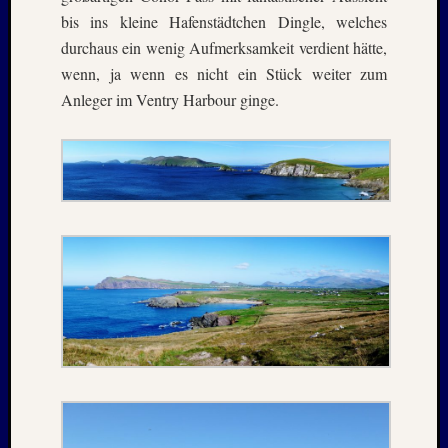
Oktobe
bis ins kleine Hafenstädtchen Dingle, welches
2024
durchaus ein wenig Aufmerksamkeit verdient hätte,
Septem
wenn, ja wenn es nicht ein Stück weiter zum
2024
Anleger im Ventry Harbour ginge.
August
2024
Juli
2024
Juni
2024
Mai
2024
April
2024
Januar
2024
Novem
2023
Oktobe
2023