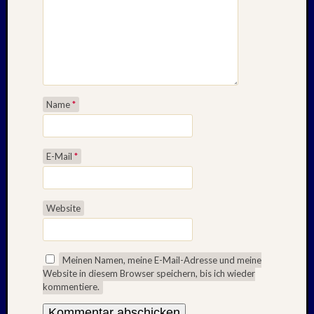
Juli
2022
Juni
2022
Mai
2022
April
Name
*
2022
März
2022
Februar
E-Mail
*
2022
Januar
2022
Website
Oktobe
2021
Septem
Meinen Namen, meine E-Mail-Adresse und meine
2021
Website in diesem Browser speichern, bis ich wieder
August
kommentiere.
2021
Juli