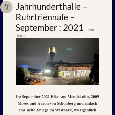
Jahrhunderthalle –
Sep
9
Ruhrtriennale –
Neueste
Beiträge
September : 2021
von
Nachle
Holger
zu:
PSV
auf
Helgol
(21./22
NAPOL
+
CASTE
DEL
MONT
–
Im September 2021 Elias von Mendelsohn, 2009
26.
Moses und Aaron von Schönberg und einfach
–
eine nette Anlage im Westpark, wo eigentlich
31.