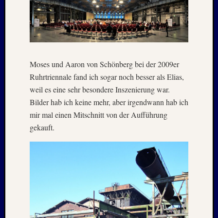
Holger
bei
MAIL
–
Januar
:
Moses und Aaron von Schönberg bei der 2009er
2020
Hannel
Ruhrtriennale fand ich sogar noch besser als Elias,
Alex
weil es eine sehr besondere Inszenierung war.
bei
Bilder hab ich keine mehr, aber irgendwann hab ich
MAIL
mir mal einen Mitschnitt von der Aufführung
–
gekauft.
Januar
:
2020
Martin
K.
Burgha
bei
IRAN
–