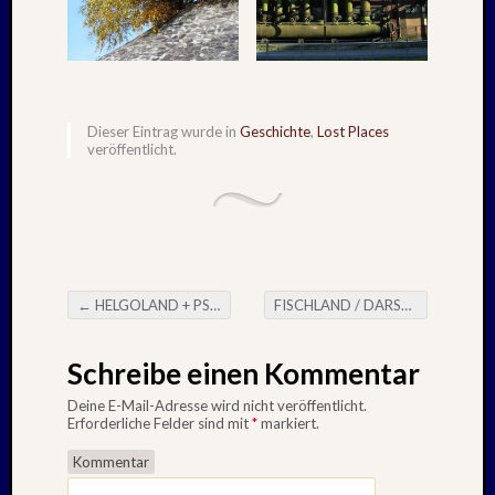
August
2023
Juli
2023
Juni
2023
Dieser Eintrag wurde in
Geschichte
,
Lost Places
veröffentlicht.
Mai
2023
April
2023
Februar
2023
Januar
←
HELGOLAND + PSV BRAUNSCHWEIG – 21./22.08.2021
FISCHLAND / DARSS / ZINGST – Oktober : 2021
Beitragsnavigation
2023
Novem
Schreibe einen Kommentar
2022
Oktobe
Deine E-Mail-Adresse wird nicht veröffentlicht.
2022
Erforderliche Felder sind mit
*
markiert.
August
Kommentar
2022