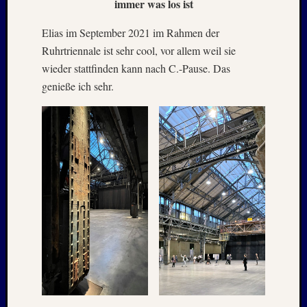
immer was los ist
Mai
2026
Elias im September 2021 im Rahmen der
RIDDA
TEICH
Ruhrtriennale ist sehr cool, vor allem weil sie
–
wieder stattfinden kann nach C.-Pause. Das
Nachw
genieße ich sehr.
bei
Schaf
und
Schwa
–
24.
Mai
2026
RIDDA
TEICH
–
Nachw
bei
den
Schwä