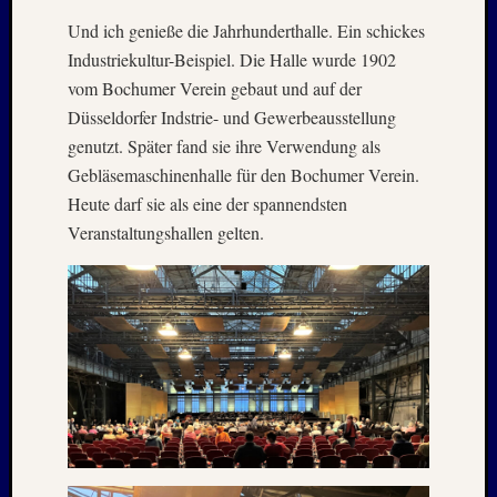
–
Und ich genieße die Jahrhunderthalle. Ein schickes
20./21.
Industriekultur-Beispiel. Die Halle wurde 1902
Mai
vom Bochumer Verein gebaut und auf der
2026
Düsseldorfer Indstrie- und Gewerbeausstellung
RIDDA
genutzt. Später fand sie ihre Verwendung als
TEICH
–
Gebläsemaschinenhalle für den Bochumer Verein.
Nachw
Heute darf sie als eine der spannendsten
bei
Veranstaltungshallen gelten.
den
Hauben
und
Staren
–
15.
Mai
2026
Neueste