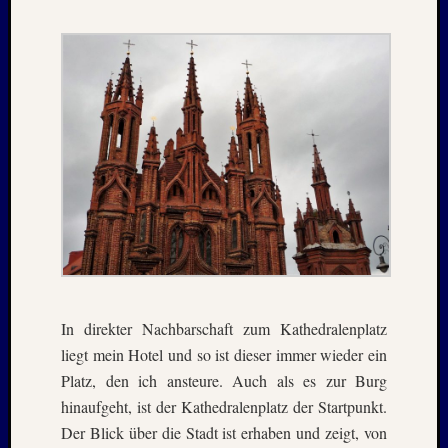
Juni
2019
April
2019
März
2019
Novem
2018
Oktobe
2018
August
2018
Juli
2018
In direkter Nachbarschaft zum Kathedralenplatz
Juni
2018
liegt mein Hotel und so ist dieser immer wieder ein
Mai
Platz, den ich ansteure. Auch als es zur Burg
2018
hinaufgeht, ist der Kathedralenplatz der Startpunkt.
April
Der Blick über die Stadt ist erhaben und zeigt, von
2018