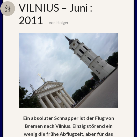
VILNIUS – Juni :
Jun
25
2011
Neueste
von
Holger
Beiträge
Nachle
zu:
PSV
auf
Helgol
(21./22
NAPOL
+
CASTE
DEL
MONT
–
Ein absoluter Schnapper ist der Flug von
26.
–
Bremen nach Vilnius. Einzig störend ein
31.
wenig die frühe Abflugzeit, aber für das