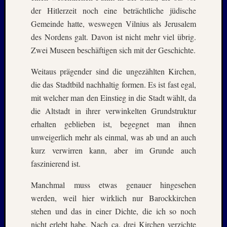
der Hitlerzeit noch eine beträchtliche jüdische
–
20./21.
Gemeinde hatte, weswegen Vilnius als Jerusalem
Mai
des Nordens galt. Davon ist nicht mehr viel übrig.
2026
Zwei Museen beschäftigen sich mit der Geschichte.
RIDDA
TEICH
Weitaus prägender sind die ungezählten Kirchen,
–
die das Stadtbild nachhaltig formen. Es ist fast egal,
Nachw
mit welcher man den Einstieg in die Stadt wählt, da
bei
die Altstadt in ihrer verwinkelten Grundstruktur
den
Hauben
erhalten geblieben ist, begegnet man ihnen
und
unweigerlich mehr als einmal, was ab und an auch
Staren
kurz verwirren kann, aber im Grunde auch
–
faszinierend ist.
15.
Mai
Manchmal muss etwas genauer hingesehen
2026
werden, weil hier wirklich nur Barockkirchen
stehen und das in einer Dichte, die ich so noch
Neueste
nicht erlebt habe. Nach ca. drei Kirchen verzichte