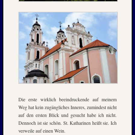
August
2023
Juli
2023
Juni
2023
Mai
2023
April
2023
Februar
2023
Januar
2023
Novem
Die erste wirklich beeindruckende auf meinem
2022
Weg hat kein zugängliches Inneres, zumindest nicht
Oktobe
auf den ersten Blick und gesucht habe ich nicht.
2022
August
Dennoch ist sie schön. St. Katharinen heißt sie. Ich
2022
verweile auf einen Wein.