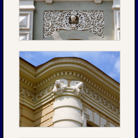
Oktobe
2002
Juni
2002
Juli
2001
Mai
2001
August
2000
April
1999
Oktobe
1997
März
1997
Juni
1996
Mai
1996
März