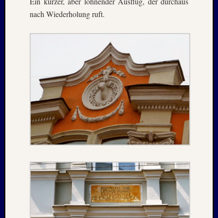
Ein kurzer, aber lohnender Ausflug, der durchaus
August
nach Wiederholung ruft.
2005
Juli
2005
Juni
2005
Mai
2005
Oktobe
2004
August
2004
Juni
2004
Mai
2004
März
2004
Juni
2003