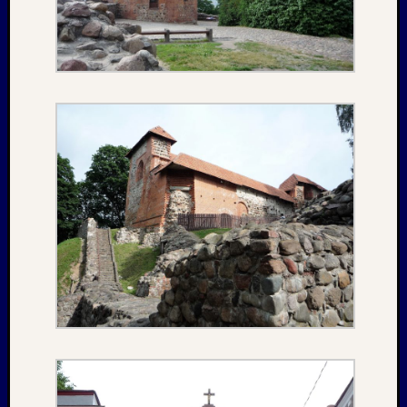
1983
Juli
1982
Februar
1982
August
1980
Februar
1979
Juli
1978
August
1977
Juli
1976
August
1975
Kategori