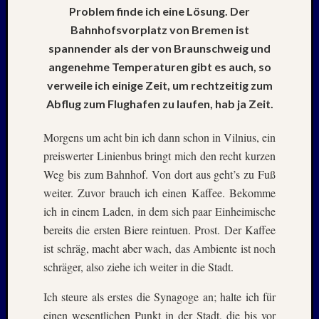
Mai
Problem finde ich eine Lösung. Der
2026
Bahnhofsvorplatz von Bremen ist
RIDDA
spannender als der von Braunschweig und
TEICH
angenehme Temperaturen gibt es auch, so
–
Nachw
verweile ich einige Zeit, um rechtzeitig zum
bei
Abflug zum Flughafen zu laufen, hab ja Zeit.
Schaf
und
Morgens um acht bin ich dann schon in Vilnius, ein
Schwa
preiswerter Linienbus bringt mich den recht kurzen
–
Weg bis zum Bahnhof. Von dort aus geht’s zu Fuß
24.
weiter. Zuvor brauch ich einen Kaffee. Bekomme
Mai
2026
ich in einem Laden, in dem sich paar Einheimische
RIDDA
bereits die ersten Biere reintuen. Prost. Der Kaffee
TEICH
ist schräg, macht aber wach, das Ambiente ist noch
–
schräger, also ziehe ich weiter in die Stadt.
Nachw
bei
Ich steure als erstes die Synagoge an; halte ich für
den
einen wesentlichen Punkt in der Stadt, die bis vor
Schwä