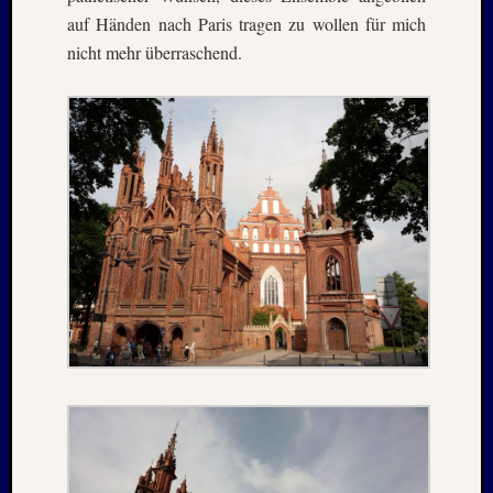
2021
auf Händen nach Paris tragen zu wollen für mich
Juni
nicht mehr überraschend.
2021
Mai
2021
April
2021
März
2021
Februar
2021
Januar
2021
Dezemb
2020
Oktobe
2020
Septem
2020
August