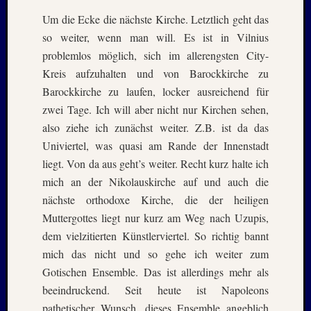
Juli
2022
Um die Ecke die nächste Kirche. Letztlich geht das
Juni
so weiter, wenn man will. Es ist in Vilnius
2022
problemlos möglich, sich im allerengsten City-
Mai
Kreis aufzuhalten und von Barockkirche zu
2022
Barockkirche zu laufen, locker ausreichend für
April
2022
zwei Tage. Ich will aber nicht nur Kirchen sehen,
März
also ziehe ich zunächst weiter. Z.B. ist da das
2022
Univiertel, was quasi am Rande der Innenstadt
Februar
liegt. Von da aus geht’s weiter. Recht kurz halte ich
2022
mich an der Nikolauskirche auf und auch die
Januar
nächste orthodoxe Kirche, die der heiligen
2022
Oktobe
Muttergottes liegt nur kurz am Weg nach Uzupis,
2021
dem vielzitierten Künstlerviertel. So richtig bannt
Septem
mich das nicht und so gehe ich weiter zum
2021
Gotischen Ensemble. Das ist allerdings mehr als
August
beeindruckend. Seit heute ist Napoleons
2021
Juli
pathetischer Wunsch, dieses Ensemble angeblich