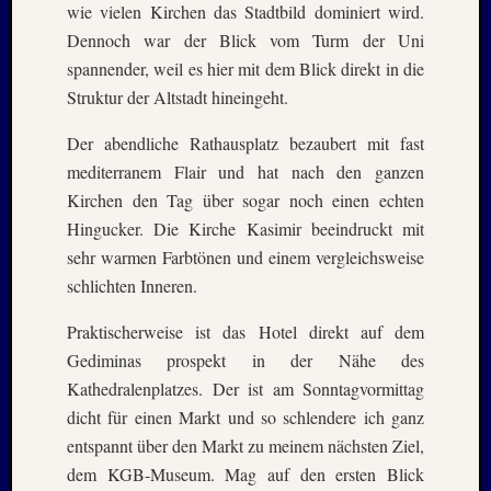
wie vielen Kirchen das Stadtbild dominiert wird.
Februar
2018
Dennoch war der Blick vom Turm der Uni
Januar
spannender, weil es hier mit dem Blick direkt in die
2018
Struktur der Altstadt hineingeht.
Dezemb
2017
Der abendliche Rathausplatz bezaubert mit fast
Oktobe
mediterranem Flair und hat nach den ganzen
2017
Kirchen den Tag über sogar noch einen echten
August
Hingucker. Die Kirche Kasimir beeindruckt mit
2017
Juni
sehr warmen Farbtönen und einem vergleichsweise
2017
schlichten Inneren.
Mai
2017
Praktischerweise ist das Hotel direkt auf dem
April
Gediminas prospekt in der Nähe des
2017
Kathedralenplatzes. Der ist am Sonntagvormittag
März
dicht für einen Markt und so schlendere ich ganz
2017
entspannt über den Markt zu meinem nächsten Ziel,
Januar
2017
dem KGB-Museum. Mag auf den ersten Blick