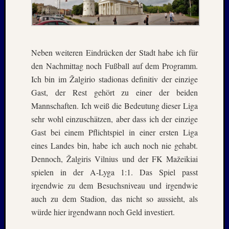
2012
Oktobe
2012
Septem
2012
Neben weiteren Eindrücken der Stadt habe ich für
Mai
den Nachmittag noch Fußball auf dem Programm.
2012
Ich bin im Žalgirio stadionas definitiv der einzige
Januar
Gast, der Rest gehört zu einer der beiden
2012
Mannschaften. Ich weiß die Bedeutung dieser Liga
Novem
sehr wohl einzuschätzen, aber dass ich der einzige
2011
Oktobe
Gast bei einem Pflichtspiel in einer ersten Liga
2011
eines Landes bin, habe ich auch noch nie gehabt.
Juli
Dennoch, Žalgiris Vilnius und der FK Mažeikiai
2011
spielen in der A-Lyga 1:1. Das Spiel passt
Juni
irgendwie zu dem Besuchsniveau und irgendwie
2011
Oktobe
auch zu dem Stadion, das nicht so aussieht, als
2010
würde hier irgendwann noch Geld investiert.
August