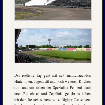
Juli
2008
März
2008
Dezemb
2007
Oktobe
2007
Septem
2007
Juli
2007
April
2007
Der restliche Tag geht mit nett anzuschauenden
Dezemb
Hinterhöfen, Jugendstil und noch weiteren Kirchen
2006
Juli
rum und um neben der Spezialität Pelmeni auch
2006
noch Borschtsch und Zepeliniai gehabt zu haben
April
mit dem Besuch weiterer einschlägiger Gaststätten.
2006