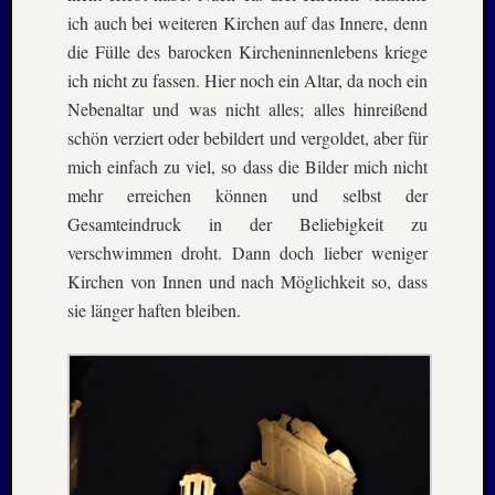
Kommen
ich auch bei weiteren Kirchen auf das Innere, denn
die Fülle des barocken Kircheninnenlebens kriege
Charles
ich nicht zu fassen. Hier noch ein Altar, da noch ein
Kutsch
bei
Nebenaltar und was nicht alles; alles hinreißend
Lost
schön verziert oder bebildert und vergoldet, aber für
Places:
mich einfach zu viel, so dass die Bilder mich nicht
RAW
mehr erreichen können und selbst der
MAGD
Gesamteindruck in der Beliebigkeit zu
–
verschwimmen droht. Dann doch lieber weniger
April
:
Kirchen von Innen und nach Möglichkeit so, dass
2018
sie länger haften bleiben.
Armin
bei
ISLAN
–
Jahresw
:
2021/2