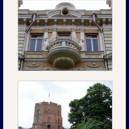
1996
Februar
1996
Oktobe
1995
Februar
1995
Juni
1994
Oktobe
1993
Januar
1993
August
1989
Mai
1986
Januar
1985
Juli