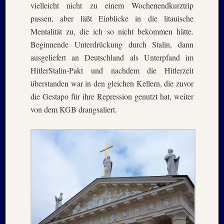
Novem
vielleicht nicht zu einem Wochenendkurztrip
2016
passen, aber läßt Einblicke in die litauische
Oktobe
Mentalität zu, die ich so nicht bekommen hätte.
2016
Beginnende Unterdrückung durch Stalin, dann
Septem
ausgeliefert an Deutschland als Unterpfand im
2016
Juli
HitlerStalin-Pakt und nachdem die Hitlerzeit
2016
überstanden war in den gleichen Kellern, die zuvor
Juni
die Gestapo für ihre Repression genutzt hat, weiter
2016
von dem KGB drangsaliert.
Januar
2016
Dezemb
2015
Septem
2015
Juli
2015
Mai
2015
März