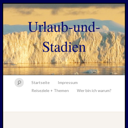
Urlaub-und-
Stadien
Startseite
Impressum
Reiseziele + Themen
Wer bin ich warum?