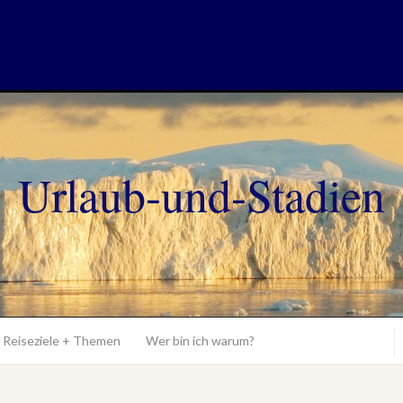
Urlaub-und-Stadien
Reiseziele + Themen
Wer bin ich warum?