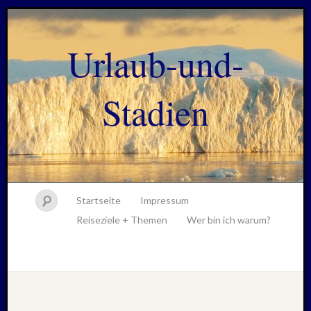
Urlaub-und-
Stadien
Startseite
Impressum
Reiseziele + Themen
Wer bin ich warum?