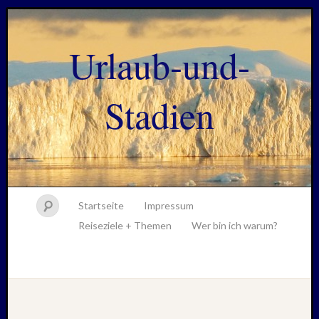
Urlaub-und-
Stadien
Startseite
Impressum
Reiseziele + Themen
Wer bin ich warum?