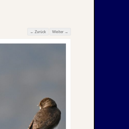
← Zurück
Weiter →