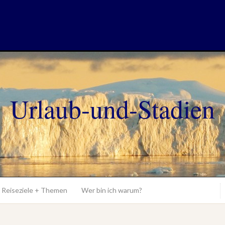
Urlaub-und-Stadien
Reiseziele + Themen
Wer bin ich warum?