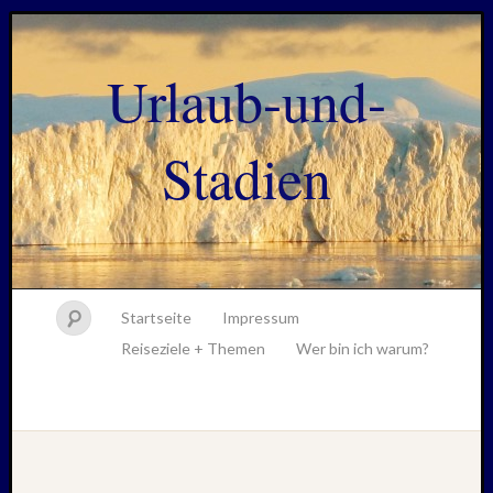
Urlaub-und-
Stadien
Startseite
Impressum
Reiseziele + Themen
Wer bin ich warum?