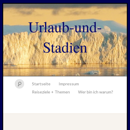
Urlaub-und-
Stadien
Startseite
Impressum
Reiseziele + Themen
Wer bin ich warum?