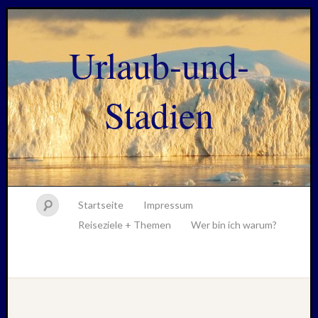
Urlaub-und-
Stadien
Startseite
Impressum
Reiseziele + Themen
Wer bin ich warum?