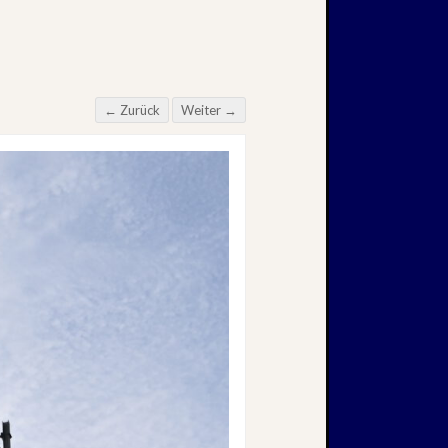
← Zurück
Weiter →