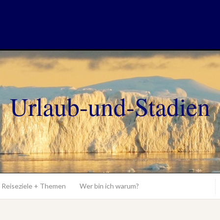
Urlaub-und-Stadien
Reiseziele + Themen
Wer bin ich warum?