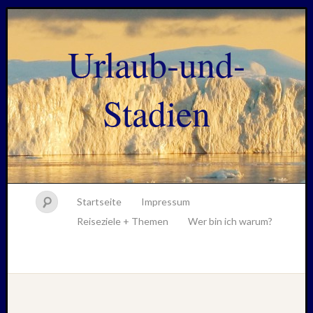
Urlaub-und-
Stadien
Startseite
Impressum
Reiseziele + Themen
Wer bin ich warum?