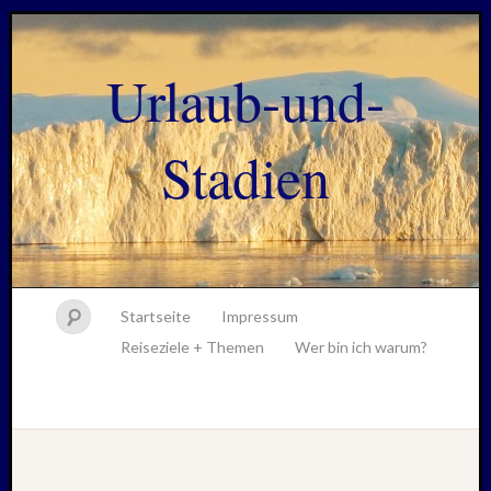
Urlaub-und-
Stadien
Startseite
Impressum
Reiseziele + Themen
Wer bin ich warum?