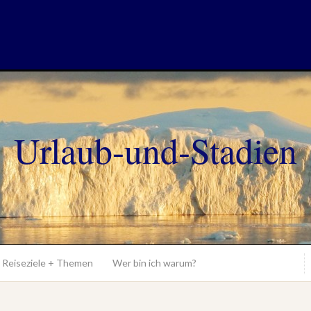
Urlaub-und-Stadien
Reiseziele + Themen
Wer bin ich warum?