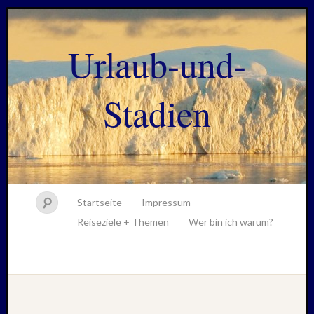
Urlaub-und-
Stadien
Startseite
Impressum
Reiseziele + Themen
Wer bin ich warum?