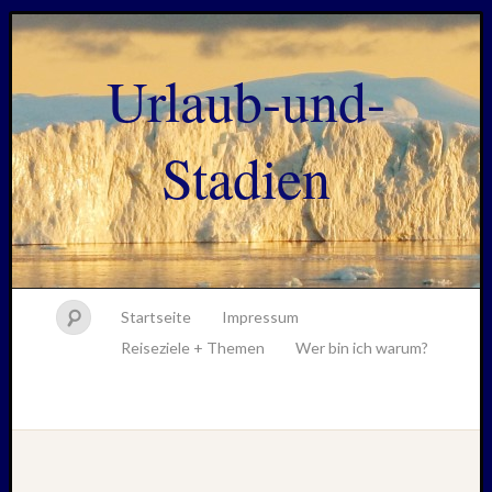
Urlaub-und-
Stadien
Startseite
Impressum
Reiseziele + Themen
Wer bin ich warum?