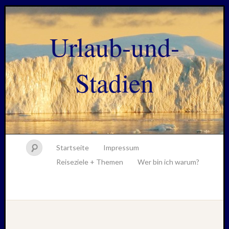
Urlaub-und-
Stadien
Startseite
Impressum
Reiseziele + Themen
Wer bin ich warum?