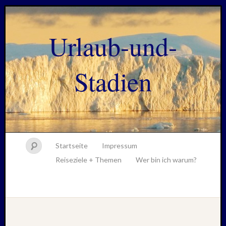
Urlaub-und-
Stadien
Startseite
Impressum
Reiseziele + Themen
Wer bin ich warum?