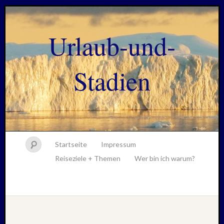
Urlaub-und-
Stadien
Startseite
Impressum
Reiseziele + Themen
Wer bin ich warum?