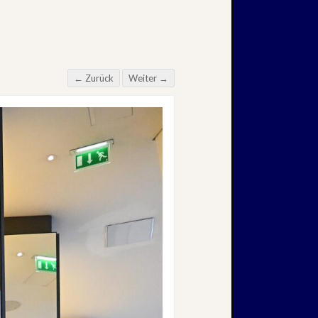
← Zurück
Weiter →