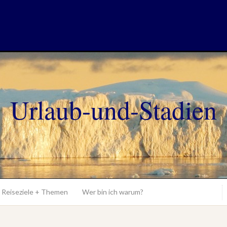
Urlaub-und-Stadien
Reiseziele + Themen
Wer bin ich warum?