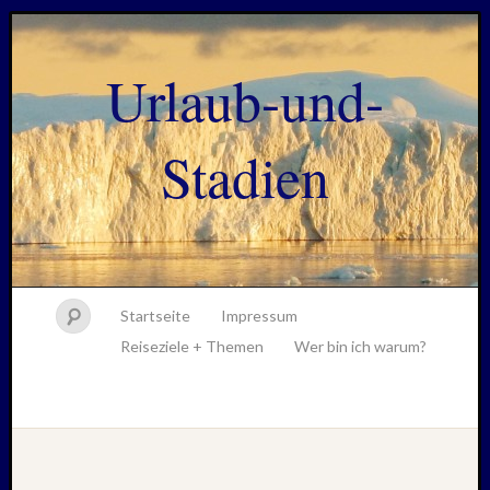
Urlaub-und-
Stadien
Startseite
Impressum
Reiseziele + Themen
Wer bin ich warum?